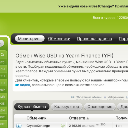
Уже видели новый BestChange? Пригла
Всего курсов:
12260
Мониторинг
Обменники
Проверка адреса
Пар
е
Обмен Wise USD на Yearn Finance (YFI)
→
Здесь отмечены обменные пункты, меняющие Wise USD
Yearn 
BTC
в сети. Подбирая подходящий обменник, необходимо обращать вн
BCH
Yearn.finance. Каждый обменный пункт был досконально провере
сервиса.
ETH
Для клиентов, которые впервые пользуются нашим мониторингом
LTC
видео
, рассказывающее о возможностях сервиса.
XRP
XMR
Обратный обмен
Избранное
OGE
Курсы обмена
Калькулятор
Оповещение
Дво
ASH
SDT
Обменник
Отдаете
Получ
▲
SDT
от 300
CryptoXchange
2 162.16
1
USD Wise
YFI