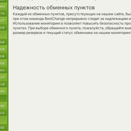
Надежность обменных пунктов
UAH
BYN
Каждый из обменных пунктов, присутствующих на нашем сайте, бы
при этом команда BestChange непрерывно следит за надлежащим и
KZT
Использование мониторинга позволяет повысить безопасность пр
RUB
пунктах. При выборе обменного пункта, пожалуйста, обращайте вн
размер резервов и текущий статус обменника на нашем мониторинг
RUB
RUB
RUB
RUB
UAH
KZT
EUR
USD
USD
RUB
USD