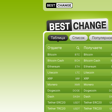
Таблица
Список
Популярно
Bitcoin
Bitcoin
BTC
Bitcoin Cash
Bitcoin Cash
BCH
Ethereum
Ethereum
ETH
Litecoin
Litecoin
LTC
XRP
XRP
XRP
Monero
Monero
XMR
Dogecoin
Dogecoin
DOGE
D
Dash
Dash
DASH
D
Tether ERC20
Tether ERC20
USDT
U
Tether TRC20
Tether TRC20
USDT
U