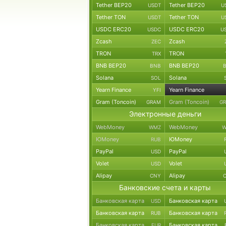
Tether BEP20
Tether BEP20
USDT
U
Tether TON
Tether TON
USDT
U
USDC ERC20
USDC ERC20
USDC
U
Zcash
Zcash
ZEC
TRON
TRON
TRX
BNB BEP20
BNB BEP20
BNB
Solana
Solana
SOL
Yearn Finance
Yearn Finance
YFI
Gram (Toncoin)
Gram (Toncoin)
GRAM
G
Электронные деньги
WebMoney
WebMoney
WMZ
W
ЮMoney
ЮMoney
RUB
PayPal
PayPal
USD
Volet
Volet
USD
Alipay
Alipay
CNY
Банковские счета и карты
Банковская карта
Банковская карта
USD
Банковская карта
Банковская карта
RUB
Банковская карта
Банковская карта
EUR