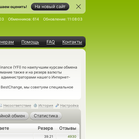
На новый сайт
шаем оценить!
03
Обменников:
614
Обновление:
11:08:03
тнерам
Помощь
FAQ
Контакты
Finance (YFI) по наилучшим курсам обмена
имание также и на резерв валюты
н администраторами нашего Интернет-
 BestChange, мы советуем специальное
Несоответствие
История
Настройка
йной обмен
Статистика
аете
Резерв
Отзывы
39.21
4930