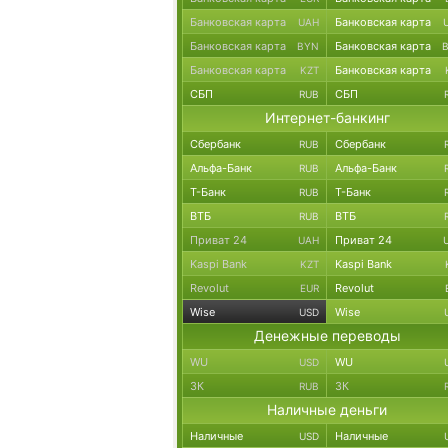
Банковская карта
Банковская карта
UAH
Банковская карта
Банковская карта
BYN
Банковская карта
Банковская карта
KZT
СБП
СБП
RUB
Интернет-банкинг
Сбербанк
Сбербанк
RUB
Альфа-Банк
Альфа-Банк
RUB
Т-Банк
Т-Банк
RUB
ВТБ
ВТБ
RUB
Приват 24
Приват 24
UAH
Kaspi Bank
Kaspi Bank
KZT
Revolut
Revolut
EUR
Wise
Wise
USD
Денежные переводы
WU
WU
USD
ЗК
ЗК
RUB
Наличные деньги
Наличные
Наличные
USD