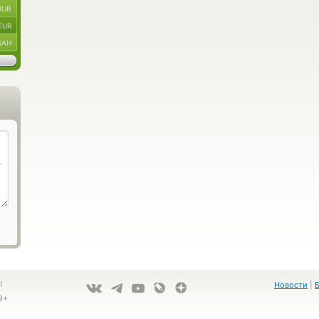
RUB
EUR
UAH
!
Новости
|
8+