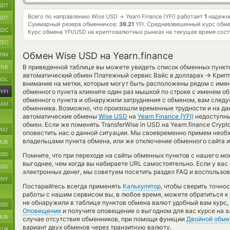
SDT
Всего по направлению Wise USD
Yearn Finance (YFI) работает
1
надежны
→
SDT
Суммарный резерв обменников:
39.21
YFI.
Средневзвешенный курс обм
SDC
Курс обмена
YFI/USD
на криптовалютных рынках на текущее время сос
ZEC
Обмен Wise USD на Yearn.finance
TRX
В приведенной таблице вы можете увидеть список обменных пункто
BNB
→
автоматический обмен Платежный сервис Вайс в долларах
Крипт
SOL
внимание на метки, которые могут быть расположены рядом с имен
обменного пункта кликните один раз мышкой по строке с именем об
YFI
обменного пункта и обнаружили затруднения с обменом, вам следу
RAM
обменника. Возможно, что произошли временные трудности и на да
автоматические обмены
Wise USD
на
Yearn Finance (YFI)
недоступны
обмен. Если же поменять TransferWise in USD на Yearn.finance Cryp
MZ
оповестить нас о данной ситуации. Мы своевременно примем необ
владельцами пункта обмена, или же отключение обменного сайта и
RUB
USD
Помните, что при переходе на сайты обменных пунктов с нашего мо
выгоднее, чем когда вы набираете URL самостоятельно. Если у ва
USD
электронных денег, мы советуем посетить раздел FAQ и воспользов
CNY
Постарайтесь всегда применять
Калькулятор
, чтобы сверить точно
работы с нашим сервисом вы, в любое время, можете обратиться к
не обнаружили в таблице пунктов обмена валют удобный вам курс,
USD
Оповещение
и получите оповещение о выгодном для вас курсе на э
RUB
случае отсутствия обменников, при помощи функции
Двойной обме
вариант двух обменов через транзитную валюту.
EUR