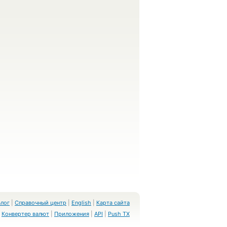
Блог
|
Справочный центр
|
English
|
Карта сайта
Конвертер валют
|
Приложения
|
API
|
Push TX