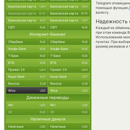
Telegram оповещени
Банковская карта
Банковская карта
UAH
UAH
помощью функции
валюту.
Банковская карта
Банковская карта
BYN
BYN
Банковская карта
Банковская карта
Надежность 
KZT
KZT
СБП
СБП
RUB
RUB
Каждый из обменны
при этом команда 
Интернет-банкинг
Использование мон
пунктах. При выбор
Сбербанк
Сбербанк
RUB
RUB
размер резервов и 
Альфа-Банк
Альфа-Банк
RUB
RUB
Т-Банк
Т-Банк
RUB
RUB
ВТБ
ВТБ
RUB
RUB
Приват 24
Приват 24
UAH
UAH
Kaspi Bank
Kaspi Bank
KZT
KZT
Revolut
Revolut
EUR
EUR
Wise
Wise
USD
USD
Денежные переводы
WU
WU
USD
USD
ЗК
ЗК
RUB
RUB
Наличные деньги
Наличные
Наличные
USD
USD