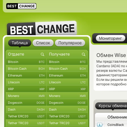
Мониторинг
Таблица
Список
Популярное
Обмен Wise 
Мы представляем 
Bitcoin
Bitcoin
BTC
BTC
Cardano (ADA) по
Bitcoin Cash
Bitcoin Cash
BCH
BCH
резерв валюты Ca
администраторам
Ethereum
Ethereum
ETH
ETH
Если вы решили в
Litecoin
Litecoin
LTC
LTC
которое подробно
XRP
XRP
XRP
XRP
Monero
Monero
XMR
XMR
Dogecoin
Dogecoin
DOGE
DOGE
Курсы обмена
Dash
Dash
DASH
DASH
Tether ERC20
Tether ERC20
USDT
USDT
Обменни
Tether TRC20
Tether TRC20
USDT
USDT
CoinsBlack