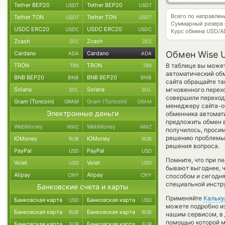
Tether BEP20
Tether BEP20
USDT
USDT
Всего по направле
Tether TON
Tether TON
USDT
USDT
Суммарный резерв
USDC ERC20
USDC ERC20
USDC
USDC
Курс обмена
USD/A
Zcash
Zcash
ZEC
ZEC
Обмен Wise 
Cardano
Cardano
ADA
ADA
TRON
TRON
В таблице вы может
TRX
TRX
автоматический об
BNB BEP20
BNB BEP20
BNB
BNB
сайта обращайте та
Solana
Solana
мгновенного перехо
SOL
SOL
совершили переход 
Gram (Toncoin)
Gram (Toncoin)
GRAM
GRAM
менеджеру сайта-об
Электронные деньги
обменника автомат
предложить обмен в
WebMoney
WebMoney
WMZ
WMZ
получилось, просим
решению проблемы с
ЮMoney
ЮMoney
RUB
RUB
решения вопроса.
PayPal
PayPal
USD
USD
Помните, что при п
Volet
Volet
USD
USD
бывают выгоднее, ч
Alipay
Alipay
CNY
CNY
способом и сегодн
специальной инстру
Банковские счета и карты
Применяйте
Кальку
Банковская карта
Банковская карта
USD
USD
можете подробно и
Банковская карта
Банковская карта
RUB
RUB
нашим сервисом, в
помощью которой мо
Банковская карта
Банковская карта
EUR
EUR