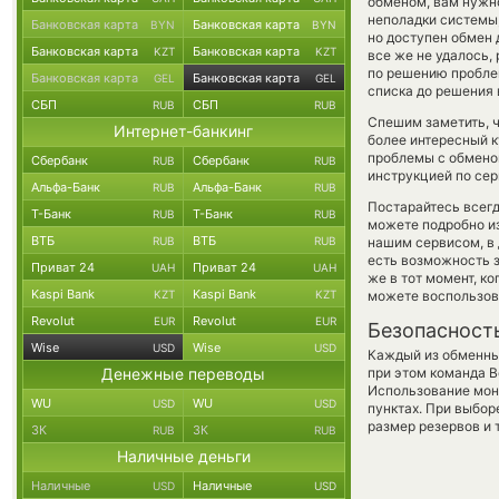
обменом, вам нужно
неполадки системы
Банковская карта
Банковская карта
BYN
BYN
но доступен обмен д
Банковская карта
Банковская карта
KZT
KZT
все же не удалось,
по решению проблем
Банковская карта
Банковская карта
GEL
GEL
списка до решения 
СБП
СБП
RUB
RUB
Спешим заметить, 
Интернет-банкинг
более интересный 
проблемы с обменом
Сбербанк
Сбербанк
RUB
RUB
инструкцией по сер
Альфа-Банк
Альфа-Банк
RUB
RUB
Постарайтесь всег
Т-Банк
Т-Банк
RUB
RUB
можете подробно и
ВТБ
ВТБ
RUB
RUB
нашим сервисом, в 
есть возможность з
Приват 24
Приват 24
UAH
UAH
же в тот момент, к
Kaspi Bank
Kaspi Bank
KZT
KZT
можете воспользо
Revolut
Revolut
EUR
EUR
Безопасност
Wise
Wise
USD
USD
Каждый из обменны
Денежные переводы
при этом команда 
Использование мон
WU
WU
USD
USD
пунктах. При выбор
размер резервов и 
ЗК
ЗК
RUB
RUB
Наличные деньги
Наличные
Наличные
USD
USD