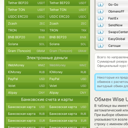
Tether BEP20
Tether BEP20
USDT
USDT
Go-Go
Tether TON
Tether TON
USDT
USDT
ObmenoFF
USDC ERC20
USDC ERC20
USDC
USDC
FastEx
Zcash
Zcash
ZEC
ZEC
SendNow
TRON
TRON
TRX
TRX
SwapsCenter
BNB BEP20
BNB BEP20
BNB
BNB
EasyGlobal
Solana
Solana
SOL
SOL
Сатоши
Gram (Toncoin)
Gram (Toncoin)
GRAM
GRAM
Электронные деньги
Всего по направле
Суммарный резерв
WebMoney
WebMoney
WMZ
WMZ
Официальный курс
ЮMoney
ЮMoney
RUB
RUB
Некоторые из пред
PayPal
PayPal
USD
USD
обменов с расчето
Volet
Volet
USD
USD
выгодный обмен дл
Alipay
Alipay
CNY
CNY
Обмен Wise U
Банковские счета и карты
В таблице вы имеет
Банковская карта
Банковская карта
USD
USD
автоматический ил
Банковская карта
Банковская карта
RUB
RUB
При выборе обменно
указываются возле 
Банковская карта
Банковская карта
EUR
EUR
строку с именем об
Банковская карта
Банковская карта
UAH
UAH