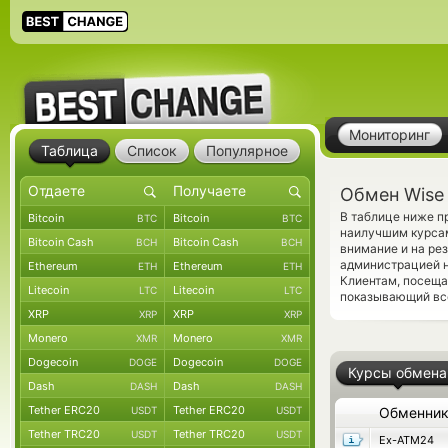
Мониторинг
Таблица
Список
Популярное
Обмен Wise 
В таблице ниже п
Bitcoin
Bitcoin
BTC
BTC
наилучшим курсам
Bitcoin Cash
Bitcoin Cash
BCH
BCH
внимание и на ре
администрацией н
Ethereum
Ethereum
ETH
ETH
Клиентам, посеща
Litecoin
Litecoin
LTC
LTC
показывающий все
XRP
XRP
XRP
XRP
Monero
Monero
XMR
XMR
Dogecoin
Dogecoin
DOGE
DOGE
Курсы обмена
Dash
Dash
DASH
DASH
Tether ERC20
Tether ERC20
USDT
USDT
Обменни
Tether TRC20
Tether TRC20
USDT
USDT
Ex-ATM24