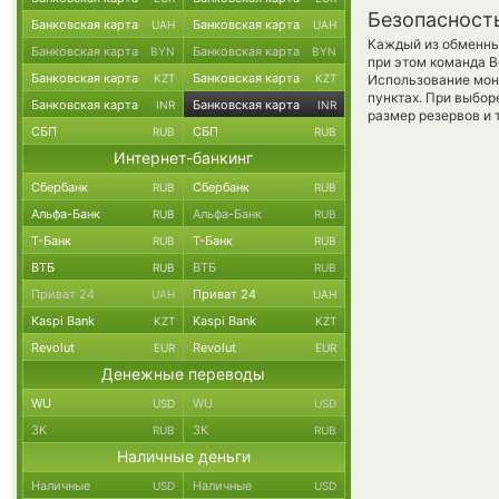
Безопасност
Банковская карта
Банковская карта
UAH
UAH
Каждый из обменны
Банковская карта
Банковская карта
BYN
BYN
при этом команда 
Банковская карта
Банковская карта
KZT
KZT
Использование мон
пунктах. При выбор
Банковская карта
Банковская карта
INR
INR
размер резервов и 
СБП
СБП
RUB
RUB
Интернет-банкинг
Сбербанк
Сбербанк
RUB
RUB
Альфа-Банк
Альфа-Банк
RUB
RUB
Т-Банк
Т-Банк
RUB
RUB
ВТБ
ВТБ
RUB
RUB
Приват 24
Приват 24
UAH
UAH
Kaspi Bank
Kaspi Bank
KZT
KZT
Revolut
Revolut
EUR
EUR
Денежные переводы
WU
WU
USD
USD
ЗК
ЗК
RUB
RUB
Наличные деньги
Наличные
Наличные
USD
USD