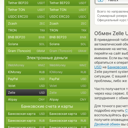
FastEx
Tether BEP20
Tether BEP20
USDT
USDT
Tether TON
Tether TON
USDT
USDT
Всего по направлен
Суммарный резерв
USDC ERC20
USDC ERC20
USDC
USDC
Официальный курс
Zcash
Zcash
ZEC
ZEC
TRON
TRON
TRX
TRX
Обмен Zelle 
BNB BEP20
BNB BEP20
BNB
BNB
В приведенной табл
Solana
Solana
автоматический об
SOL
SOL
внимание на метки,
Gram (Toncoin)
Gram (Toncoin)
GRAM
GRAM
перейти на сайт вы
Электронные деньги
именем. Если вы п
обратиться к опера
WebMoney
WebMoney
WMZ
WMZ
USD
на
Банковская 
Zelle payment syste
ЮMoney
ЮMoney
RUB
RUB
ситуации. С вашей
PayPal
PayPal
USD
USD
проблемы, либо же 
Volet
Volet
USD
USD
Часто получается та
Zelle
Zelle
USD
USD
через наш сервис. 
затруднения с обме
Alipay
Alipay
CNY
CNY
Банковские счета и карты
Для точного расчет
подробно изучить
С
Банковская карта
Банковская карта
USD
USD
воспользуйтесь фу
получите оповещени
Банковская карта
Банковская карта
RUB
RUB
Двойной обмен
вы с
Банковская карта
Банковская карта
EUR
EUR