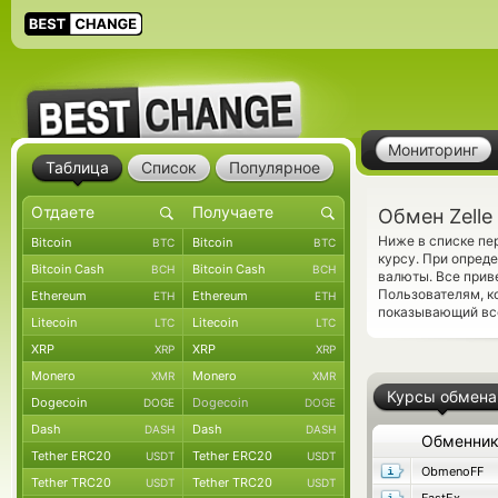
Мониторинг
Таблица
Список
Популярное
Обмен Zelle
Ниже в списке пе
Bitcoin
Bitcoin
BTC
BTC
курсу. При опред
Bitcoin Cash
Bitcoin Cash
BCH
BCH
валюты. Все прив
Пользователям, 
Ethereum
Ethereum
ETH
ETH
показывающий все
Litecoin
Litecoin
LTC
LTC
XRP
XRP
XRP
XRP
Monero
Monero
XMR
XMR
Курсы обмена
Dogecoin
Dogecoin
DOGE
DOGE
Dash
Dash
DASH
DASH
Обменни
Tether ERC20
Tether ERC20
USDT
USDT
ObmenoFF
Tether TRC20
Tether TRC20
USDT
USDT