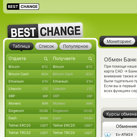
Мониторинг
Таблица
Список
Популярное
Обмен Банко
При помощи нашег
Bitcoin
Bitcoin
BTC
BTC
→
карта CAD
Банк
Bitcoin Cash
Bitcoin Cash
BCH
BCH
внимание также и
были тщательно п
Ethereum
Ethereum
ETH
ETH
Если вы в первый
Litecoin
Litecoin
LTC
LTC
всех функциях сер
XRP
XRP
XRP
XRP
Monero
Monero
XMR
XMR
Dogecoin
Dogecoin
DOGE
DOGE
Курсы обмена
Dash
Dash
DASH
DASH
Tether ERC20
Tether ERC20
USDT
USDT
Обменни
Tether TRC20
Tether TRC20
USDT
USDT
Ex-ATM24