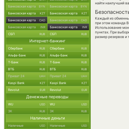
найти наилучший ва
Банковская карта
Банковская карта
BYN
BYN
Безопасност
Банковская карта
Банковская карта
KZT
KZT
Каждый из обменны
Банковская карта
Банковская карта
CAD
CAD
при этом команда 
Банковская карта
Банковская карта
INR
INR
Использование мон
пунктах. При выбор
СБП
СБП
RUB
RUB
размер резервов и 
Интернет-банкинг
Сбербанк
Сбербанк
RUB
RUB
Альфа-Банк
Альфа-Банк
RUB
RUB
Т-Банк
Т-Банк
RUB
RUB
ВТБ
ВТБ
RUB
RUB
Приват 24
Приват 24
UAH
UAH
Kaspi Bank
Kaspi Bank
KZT
KZT
Revolut
Revolut
EUR
EUR
Денежные переводы
WU
WU
USD
USD
ЗК
ЗК
RUB
RUB
Наличные деньги
Наличные
Наличные
USD
USD