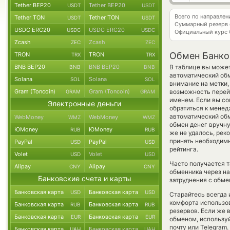
Tether BEP20
Tether BEP20
USDT
USDT
Всего по направле
Tether TON
Tether TON
USDT
USDT
Суммарный резерв
USDC ERC20
USDC ERC20
USDC
USDC
Официальный курс
Zcash
Zcash
ZEC
ZEC
Обмен Банков
TRON
TRON
TRX
TRX
BNB BEP20
BNB BEP20
В таблице вы может
BNB
BNB
автоматический обм
Solana
Solana
SOL
SOL
внимание на метки,
Gram (Toncoin)
Gram (Toncoin)
возможность перейт
GRAM
GRAM
именем. Если вы со
Электронные деньги
обратиться к менед
автоматический о
WebMoney
WebMoney
WMZ
WMZ
обмен денег вручную.
ЮMoney
ЮMoney
RUB
RUB
же не удалось, рек
принять необходим
PayPal
PayPal
USD
USD
рейтинга.
Volet
Volet
USD
USD
Часто получается т
Alipay
Alipay
CNY
CNY
обменника через на
Банковские счета и карты
затруднения с обме
Банковская карта
Банковская карта
USD
USD
Старайтесь всегда
комфорта использов
Банковская карта
Банковская карта
RUB
RUB
резервов. Если же 
Банковская карта
Банковская карта
EUR
EUR
обменом, использу
почту или Telegram
Банковская карта
Банковская карта
UAH
UAH