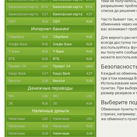
таки не получилось
разрешению пробле
Банковская карта
Банковская карта
BYN
BYN
списка до решения
Банковская карта
Банковская карта
KZT
KZT
Часто бывает так, 
СБП
СБП
RUB
RUB
обменника через на
Интернет-банкинг
вас возникают проб
Сбербанк
Сбербанк
RUB
RUB
Для верного расчет
всегда доступна т
Альфа-Банк
Альфа-Банк
RUB
RUB
воспользуйтесь фу
Т-Банк
Т-Банк
RUB
RUB
вы получите сообще
можете воспользо
ВТБ
ВТБ
RUB
RUB
Безопасност
Приват 24
Приват 24
UAH
UAH
Каждый из обменны
Kaspi Bank
Kaspi Bank
KZT
KZT
при этом команда 
Revolut
Revolut
EUR
EUR
Использование мон
Денежные переводы
пунктах. При выбор
размер резервов и 
WU
WU
USD
USD
Выберите по
ЗК
ЗК
RUB
RUB
Обменные пункты по
Наличные деньги
странах, например:
Наличные
Наличные
же обменного пункт
USD
USD
Наличные
Наличные
RUB
RUB
Наличные
Наличные
EUR
EUR