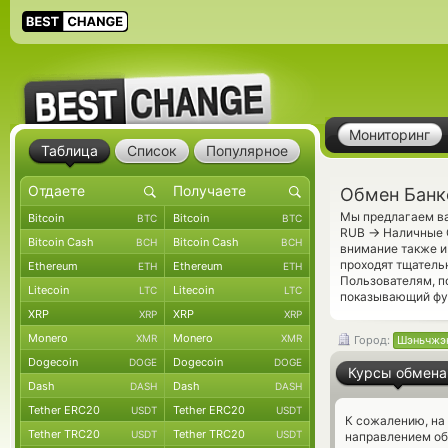
Мониторинг
Таблица
Список
Популярное
Обмен Банк
Мы предлагаем ва
Bitcoin
Bitcoin
BTC
BTC
→
RUB
Наличные C
Bitcoin Cash
Bitcoin Cash
BCH
BCH
внимание также и
проходят тщатель
Ethereum
Ethereum
ETH
ETH
Пользователям, 
Litecoin
Litecoin
LTC
LTC
показывающий фун
XRP
XRP
XRP
XRP
Monero
Monero
XMR
XMR
Город:
Шэньчжэ
Dogecoin
Dogecoin
DOGE
DOGE
Курсы обмена
Dash
Dash
DASH
DASH
Tether ERC20
Tether ERC20
USDT
USDT
К сожалению, на
Tether TRC20
Tether TRC20
USDT
USDT
направлением об