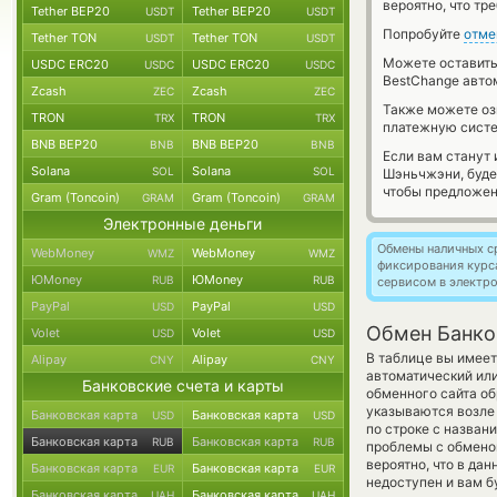
вероятно, что тр
Tether BEP20
Tether BEP20
USDT
USDT
Попробуйте
отме
Tether TON
Tether TON
USDT
USDT
Можете оставит
USDC ERC20
USDC ERC20
USDC
USDC
BestChange авто
Zcash
Zcash
ZEC
ZEC
Также можете о
TRON
TRON
TRX
TRX
платежную систе
BNB BEP20
BNB BEP20
BNB
BNB
Если вам станут
Solana
Solana
SOL
SOL
Шэньчжэни, буде
чтобы предложен
Gram (Toncoin)
Gram (Toncoin)
GRAM
GRAM
Электронные деньги
Обмены наличных с
WebMoney
WebMoney
WMZ
WMZ
фиксирования курс
ЮMoney
ЮMoney
RUB
RUB
сервисом в электр
PayPal
PayPal
USD
USD
Обмен Банко
Volet
Volet
USD
USD
В таблице вы имеет
Alipay
Alipay
CNY
CNY
автоматический ил
Банковские счета и карты
обменного сайта об
указываются возле 
Банковская карта
Банковская карта
USD
USD
по строке с назван
Банковская карта
Банковская карта
RUB
RUB
проблемы с обменом
вероятно, что в да
Банковская карта
Банковская карта
EUR
EUR
недоступен и вам б
Банковская карта
Банковская карта
UAH
UAH