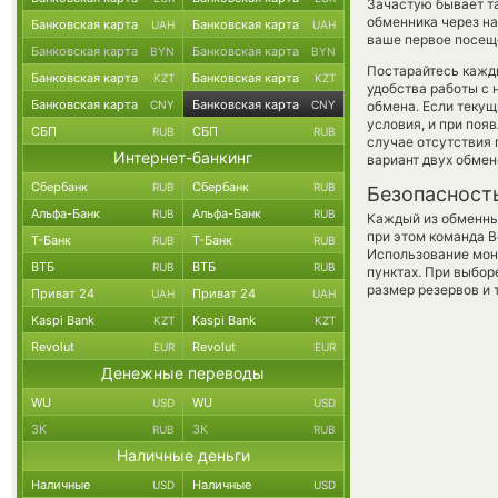
Зачастую бывает т
обменника через на
Банковская карта
Банковская карта
UAH
UAH
ваше первое посеще
Банковская карта
Банковская карта
BYN
BYN
Постарайтесь кажд
Банковская карта
Банковская карта
KZT
KZT
удобства работы с 
Банковская карта
Банковская карта
CNY
CNY
обмена. Если текущ
условия, и при поя
СБП
СБП
RUB
RUB
случае отсутствия
Интернет-банкинг
вариант двух обмен
Сбербанк
Сбербанк
RUB
RUB
Безопасност
Альфа-Банк
Альфа-Банк
RUB
RUB
Каждый из обменны
при этом команда 
Т-Банк
Т-Банк
RUB
RUB
Использование мон
ВТБ
ВТБ
RUB
RUB
пунктах. При выбор
размер резервов и 
Приват 24
Приват 24
UAH
UAH
Kaspi Bank
Kaspi Bank
KZT
KZT
Revolut
Revolut
EUR
EUR
Денежные переводы
WU
WU
USD
USD
ЗК
ЗК
RUB
RUB
Наличные деньги
Наличные
Наличные
USD
USD