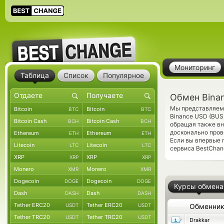
Мониторинг
Таблица
Список
Популярное
Обмен Bina
Мы представляем 
Bitcoin
Bitcoin
BTC
BTC
Binance USD (BUS
Bitcoin Cash
Bitcoin Cash
BCH
BCH
обращая также вн
досконально пров
Ethereum
Ethereum
ETH
ETH
Если вы впервые 
Litecoin
Litecoin
LTC
LTC
сервиса BestChang
XRP
XRP
XRP
XRP
Monero
Monero
XMR
XMR
Dogecoin
Dogecoin
DOGE
DOGE
Курсы обмена
Dash
Dash
DASH
DASH
Tether ERC20
Tether ERC20
USDT
USDT
Обменни
Tether TRC20
Tether TRC20
USDT
USDT
Drakkar