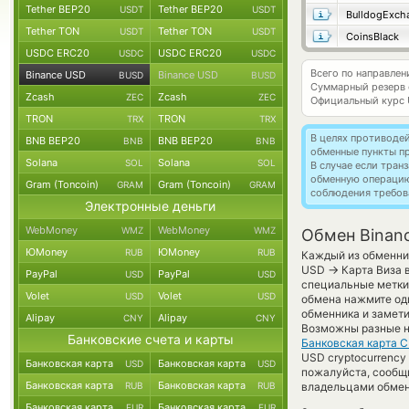
Tether BEP20
Tether BEP20
USDT
USDT
BulldogExch
Tether TON
Tether TON
USDT
USDT
CoinsBlack
USDC ERC20
USDC ERC20
USDC
USDC
Всего по направлен
Binance USD
Binance USD
BUSD
BUSD
Суммарный резерв
Zcash
Zcash
ZEC
ZEC
Официальный курс
TRON
TRON
TRX
TRX
В целях противоде
BNB BEP20
BNB BEP20
BNB
BNB
обменные пункты п
Solana
Solana
SOL
SOL
В случае если тра
обменную операци
Gram (Toncoin)
Gram (Toncoin)
GRAM
GRAM
соблюдения требов
Электронные деньги
WebMoney
WebMoney
WMZ
WMZ
Обмен Binan
ЮMoney
ЮMoney
RUB
RUB
Каждый из обменник
→
USD
Карта Виза 
PayPal
PayPal
USD
USD
специальные метки,
Volet
Volet
USD
USD
обмена нажмите оди
обменника и замети
Alipay
Alipay
CNY
CNY
Возможны разные не
Банковские счета и карты
Банковская карта 
USD cryptocurrency 
Банковская карта
Банковская карта
USD
USD
пожалуйста, сообщ
Банковская карта
Банковская карта
RUB
RUB
владельцами обменн
Банковская карта
Банковская карта
EUR
EUR