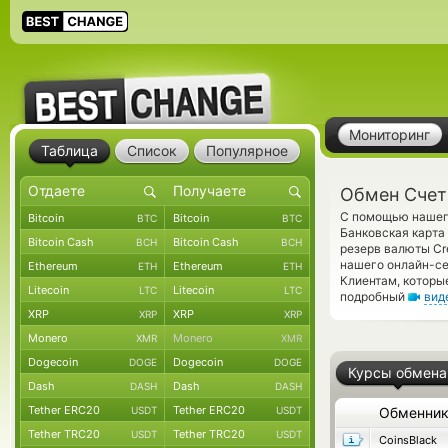
Мониторинг
Таблица
Список
Популярное
Обмен Счет
С помощью нашего
Bitcoin
Bitcoin
BTC
BTC
Банковская карта
Bitcoin Cash
Bitcoin Cash
BCH
BCH
резерв валюты Cr
нашего онлайн-се
Ethereum
Ethereum
ETH
ETH
Клиентам, которы
Litecoin
Litecoin
LTC
LTC
подробный
вид
XRP
XRP
XRP
XRP
Monero
Monero
XMR
XMR
Dogecoin
Dogecoin
DOGE
DOGE
Курсы обмена
Dash
Dash
DASH
DASH
Tether ERC20
Tether ERC20
USDT
USDT
Обменни
Tether TRC20
Tether TRC20
USDT
USDT
CoinsBlack