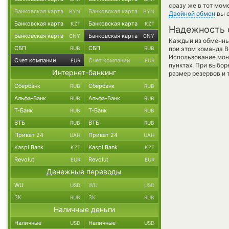
сразу же в тот мом
Банковская карта
Банковская карта
BYN
BYN
Двойной обмен
вы с
Банковская карта
Банковская карта
KZT
KZT
Надежность 
Банковская карта
Банковская карта
CNY
CNY
Каждый из обменны
СБП
СБП
RUB
RUB
при этом команда 
Использование мон
Счет компании
Счет компании
EUR
EUR
пунктах. При выбор
Интернет-банкинг
размер резервов и 
Сбербанк
Сбербанк
RUB
RUB
Альфа-Банк
Альфа-Банк
RUB
RUB
Т-Банк
Т-Банк
RUB
RUB
ВТБ
ВТБ
RUB
RUB
Приват 24
Приват 24
UAH
UAH
Kaspi Bank
Kaspi Bank
KZT
KZT
Revolut
Revolut
EUR
EUR
Денежные переводы
WU
WU
USD
USD
ЗК
ЗК
RUB
RUB
Наличные деньги
Наличные
Наличные
USD
USD