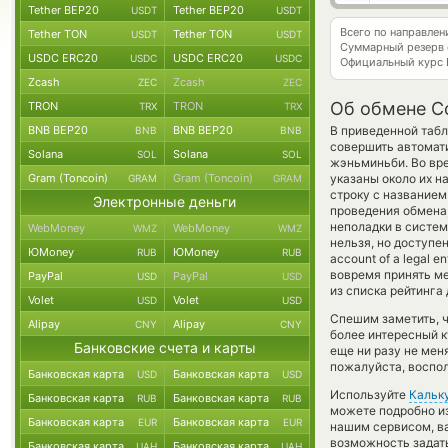
Tether BEP20
Tether BEP20
USDT
USDT
Всего по направле
Tether TON
Tether TON
USDT
USDT
Суммарный резерв
USDC ERC20
USDC ERC20
USDC
USDC
Официальный курс
Zcash
Zcash
ZEC
ZEC
Об обмене Co
TRON
TRON
TRX
TRX
BNB BEP20
BNB BEP20
В приведенной табл
BNB
BNB
совершить автомат
Solana
Solana
SOL
SOL
жэньминьби. Во вре
Gram (Toncoin)
Gram (Toncoin)
указаны около их н
GRAM
GRAM
строку с названием
Электронные деньги
проведения обмена,
неполадки в систем
WebMoney
WebMoney
WMZ
WMZ
нельзя, но доступе
ЮMoney
ЮMoney
RUB
RUB
account of a legal e
вовремя принять м
PayPal
PayPal
USD
USD
из списка рейтинга
Volet
Volet
USD
USD
Спешим заметить, 
Alipay
Alipay
CNY
CNY
более интересный 
Банковские счета и карты
еще ни разу не мен
пожалуйста, воспол
Банковская карта
Банковская карта
USD
USD
Используйте
Кальк
Банковская карта
Банковская карта
RUB
RUB
можете подробно и
Банковская карта
Банковская карта
EUR
EUR
нашим сервисом, ва
возможность задать
Банковская карта
Банковская карта
UAH
UAH