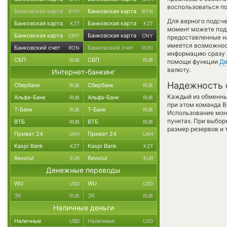
воспользоваться по
Банковская карта
Банковская карта
BYN
BYN
Для верного подсче
Банковская карта
Банковская карта
KZT
KZT
момент можете под
Банковская карта
Банковская карта
CNY
CNY
предоставленные н
имеется возможност
Банковский счет
Банковский счет
RON
RON
информацию сразу ж
СБП
СБП
RUB
RUB
помощи функции
Дв
валюту.
Интернет-банкинг
Надежность 
Сбербанк
Сбербанк
RUB
RUB
Каждый из обменны
Альфа-Банк
Альфа-Банк
RUB
RUB
при этом команда 
Т-Банк
Т-Банк
RUB
RUB
Использование мон
пунктах. При выбор
ВТБ
ВТБ
RUB
RUB
размер резервов и 
Приват 24
Приват 24
UAH
UAH
Kaspi Bank
Kaspi Bank
KZT
KZT
Revolut
Revolut
EUR
EUR
Денежные переводы
WU
WU
USD
USD
ЗК
ЗК
RUB
RUB
Наличные деньги
Наличные
Наличные
USD
USD