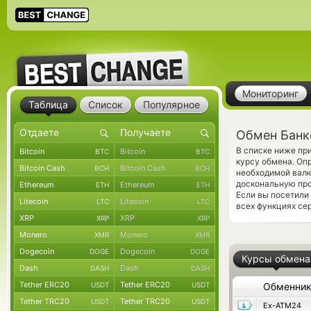
Мониторинг
Таблица
Список
Популярное
Обмен Банк
В списке ниже пр
Bitcoin
Bitcoin
BTC
BTC
курсу обмена. Оп
Bitcoin Cash
Bitcoin Cash
BCH
BCH
необходимой валю
доскональную про
Ethereum
Ethereum
ETH
ETH
Если вы посетили
Litecoin
Litecoin
LTC
LTC
всех функциях се
XRP
XRP
XRP
XRP
Monero
Monero
XMR
XMR
Dogecoin
Dogecoin
DOGE
DOGE
Курсы обмена
Dash
Dash
DASH
DASH
Tether ERC20
Tether ERC20
USDT
USDT
Обменни
Tether TRC20
Tether TRC20
USDT
USDT
Ex-ATM24