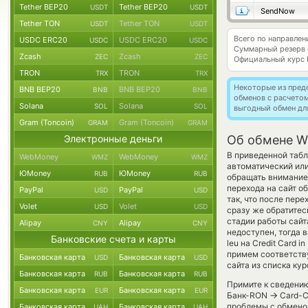
Tether BEP20
Tether BEP20
USDT
USDT
SendNow
Tether TON
Tether TON
USDT
USDT
Всего по направле
USDC ERC20
USDC ERC20
USDC
USDC
Суммарный резерв
Zcash
Zcash
ZEC
ZEC
Официальный курс
TRON
TRON
TRX
TRX
Некоторые из пред
BNB BEP20
BNB BEP20
BNB
BNB
обменов с расчето
Solana
Solana
SOL
SOL
выгодный обмен дл
Gram (Toncoin)
Gram (Toncoin)
GRAM
GRAM
Электронные деньги
Об обмене Wi
В приведенной табл
WebMoney
WebMoney
WMZ
WMZ
автоматический ил
ЮMoney
ЮMoney
RUB
RUB
обращать внимание 
перехода на сайт о
PayPal
PayPal
USD
USD
так, что после пер
Volet
Volet
USD
USD
сразу же обратитес
стадии работы сай
Alipay
Alipay
CNY
CNY
недоступен, тогда 
Банковские счета и карты
leu на Credit Card 
примем соответств
Банковская карта
Банковская карта
USD
USD
сайта из списка ку
Банковская карта
Банковская карта
RUB
RUB
Примите к сведению
Банковская карта
Банковская карта
EUR
EUR
→
Банк-RON
Card-C
проблемы с обменом
Банковская карта
Банковская карта
UAH
UAH