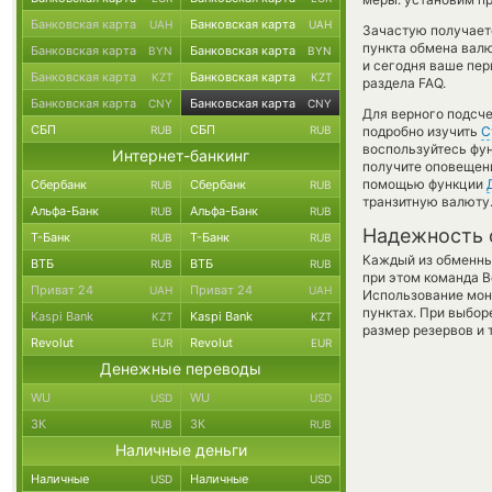
Банковская карта
Банковская карта
UAH
UAH
Зачастую получает
пункта обмена валю
Банковская карта
Банковская карта
BYN
BYN
и сегодня ваше пер
Банковская карта
Банковская карта
KZT
KZT
раздела FAQ.
Банковская карта
Банковская карта
CNY
CNY
Для верного подсче
СБП
СБП
RUB
RUB
подробно изучить
С
воспользуйтесь фу
Интернет-банкинг
получите оповещени
помощью функции
Сбербанк
Сбербанк
RUB
RUB
транзитную валюту
Альфа-Банк
Альфа-Банк
RUB
RUB
Надежность 
Т-Банк
Т-Банк
RUB
RUB
Каждый из обменны
ВТБ
ВТБ
RUB
RUB
при этом команда 
Приват 24
Приват 24
UAH
UAH
Использование мон
пунктах. При выбор
Kaspi Bank
Kaspi Bank
KZT
KZT
размер резервов и 
Revolut
Revolut
EUR
EUR
Денежные переводы
WU
WU
USD
USD
ЗК
ЗК
RUB
RUB
Наличные деньги
Наличные
Наличные
USD
USD