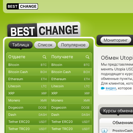
Мониторинг
Таблица
Список
Популярное
Обмен Utop
Мы представляем 
Bitcoin
Bitcoin
BTC
BTC
менять Utopia US
Bitcoin Cash
Bitcoin Cash
BCH
BCH
подходящего курса
обменные пункты,
Ethereum
Ethereum
ETH
ETH
Для клиентов, ко
Litecoin
Litecoin
LTC
LTC
видео
, которое
XRP
XRP
XRP
XRP
Monero
Monero
XMR
XMR
Dogecoin
Dogecoin
DOGE
DOGE
Курсы обмена
Dash
Dash
DASH
DASH
Tether ERC20
Tether ERC20
USDT
USDT
Обменни
Tether TRC20
Tether TRC20
USDT
USDT
ProstovCash