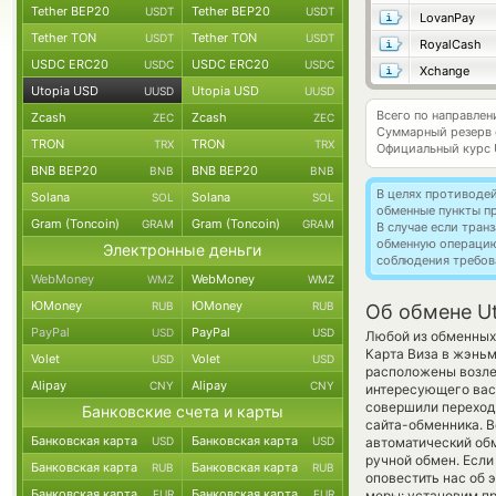
Tether BEP20
Tether BEP20
USDT
USDT
LovanPay
Tether TON
Tether TON
USDT
USDT
RoyalCash
USDC ERC20
USDC ERC20
USDC
USDC
Xchange
Utopia USD
Utopia USD
UUSD
UUSD
Всего по направле
Zcash
Zcash
ZEC
ZEC
Суммарный резерв
TRON
TRON
TRX
TRX
Официальный курс
BNB BEP20
BNB BEP20
BNB
BNB
В целях противоде
Solana
Solana
SOL
SOL
обменные пункты п
Gram (Toncoin)
Gram (Toncoin)
GRAM
GRAM
В случае если тра
обменную операци
Электронные деньги
соблюдения требов
WebMoney
WebMoney
WMZ
WMZ
ЮMoney
ЮMoney
RUB
RUB
Об обмене Ut
PayPal
PayPal
USD
USD
Любой из обменных 
Карта Виза в жэньм
Volet
Volet
USD
USD
расположены возле 
Alipay
Alipay
CNY
CNY
интересующего вас 
совершили переход 
Банковские счета и карты
сайта-обменника. В
Банковская карта
Банковская карта
USD
USD
автоматический о
ручной обмен. Если 
Банковская карта
Банковская карта
RUB
RUB
оповестить нас об
Банковская карта
Банковская карта
EUR
EUR
меры: установим пр