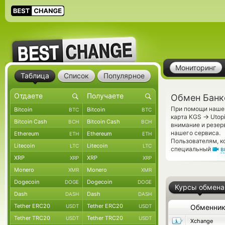
Мониторинг
Таблица
Список
Популярное
Обмен Банко
При помощи нашег
Bitcoin
Bitcoin
BTC
BTC
→
карта KGS
Utop
Bitcoin Cash
Bitcoin Cash
BCH
BCH
внимание и резер
нашего сервиса.
Ethereum
Ethereum
ETH
ETH
Пользователям, к
Litecoin
Litecoin
LTC
LTC
специальный
в
XRP
XRP
XRP
XRP
Monero
Monero
XMR
XMR
Dogecoin
Dogecoin
DOGE
DOGE
Курсы обмена
Dash
Dash
DASH
DASH
Tether ERC20
Tether ERC20
USDT
USDT
Обменни
Tether TRC20
Tether TRC20
USDT
USDT
Xchange