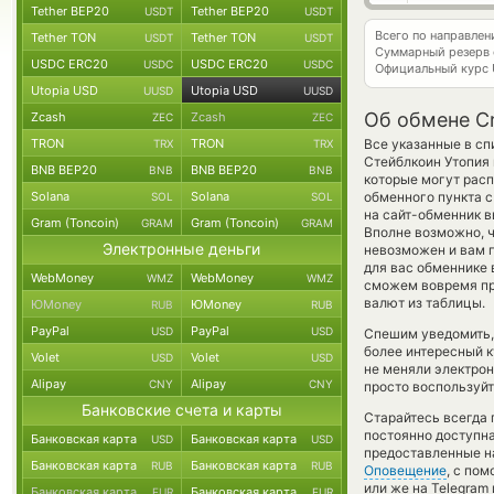
Tether BEP20
Tether BEP20
USDT
USDT
Всего по направле
Tether TON
Tether TON
USDT
USDT
Суммарный резерв
USDC ERC20
USDC ERC20
USDC
USDC
Официальный курс
Utopia USD
Utopia USD
UUSD
UUSD
Об обмене Cr
Zcash
Zcash
ZEC
ZEC
TRON
TRON
Все указанные в сп
TRX
TRX
Стейблкоин Утопия 
BNB BEP20
BNB BEP20
BNB
BNB
которые могут расп
Solana
Solana
обменного пункта с
SOL
SOL
на сайт-обменник в
Gram (Toncoin)
Gram (Toncoin)
GRAM
GRAM
Вполне возможно, 
Электронные деньги
невозможен и вам п
для вас обменнике 
WebMoney
WebMoney
WMZ
WMZ
сможем вовремя пр
валют из таблицы.
ЮMoney
ЮMoney
RUB
RUB
PayPal
PayPal
USD
USD
Спешим уведомить,
более интересный 
Volet
Volet
USD
USD
не меняли электро
Alipay
Alipay
CNY
CNY
просто воспользуйт
Банковские счета и карты
Старайтесь всегда
постоянно доступн
Банковская карта
Банковская карта
USD
USD
предоставленные на
Банковская карта
Банковская карта
RUB
RUB
Оповещение
, с по
или же на Telegram
Банковская карта
Банковская карта
EUR
EUR