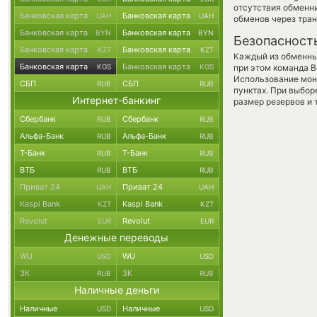
отсутствия обменн
Банковская карта
Банковская карта
UAH
UAH
обменов через тра
Банковская карта
Банковская карта
BYN
BYN
Безопасност
Банковская карта
Банковская карта
KZT
KZT
Каждый из обменны
Банковская карта
Банковская карта
KGS
KGS
при этом команда 
Использование мон
СБП
СБП
RUB
RUB
пунктах. При выбор
Интернет-банкинг
размер резервов и 
Сбербанк
Сбербанк
RUB
RUB
Альфа-Банк
Альфа-Банк
RUB
RUB
Т-Банк
Т-Банк
RUB
RUB
ВТБ
ВТБ
RUB
RUB
Приват 24
Приват 24
UAH
UAH
Kaspi Bank
Kaspi Bank
KZT
KZT
Revolut
Revolut
EUR
EUR
Денежные переводы
WU
WU
USD
USD
ЗК
ЗК
RUB
RUB
Наличные деньги
Наличные
Наличные
USD
USD