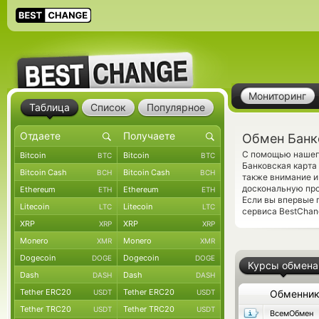
Мониторинг
Таблица
Список
Популярное
Обмен Банко
С помощью нашего
Bitcoin
Bitcoin
BTC
BTC
Банковская карта 
Bitcoin Cash
Bitcoin Cash
BCH
BCH
также внимание и
доскональную про
Ethereum
Ethereum
ETH
ETH
Если вы впервые 
Litecoin
Litecoin
LTC
LTC
сервиса BestChang
XRP
XRP
XRP
XRP
Monero
Monero
XMR
XMR
Dogecoin
Dogecoin
DOGE
DOGE
Курсы обмена
Dash
Dash
DASH
DASH
Tether ERC20
Tether ERC20
USDT
USDT
Обменни
Tether TRC20
Tether TRC20
USDT
USDT
ВсемОбмен