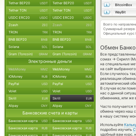
Tether BEP20
Tether BEP20
USDT
USDT
BitcoinBox
Tether TON
Tether TON
USDT
USDT
WayBit
USDC ERC20
USDC ERC20
USDC
USDC
Всего по направле
Zcash
Zcash
ZEC
ZEC
Суммарный резерв
TRON
TRON
TRX
TRX
Официальный курс
BNB BEP20
BNB BEP20
BNB
BNB
Обмен Банков
Solana
Solana
SOL
SOL
Gram (Toncoin)
Gram (Toncoin)
Все представленные
GRAM
GRAM
→
сомах
Скрилл (Ма
Электронные деньги
на специальные мет
на сайт выбранного
WebMoney
WebMoney
WMZ
WMZ
Если случилось так
ЮMoney
ЮMoney
RUB
RUB
реализации обмена,
автоматический о
PayPal
PayPal
USD
USD
В случае если помен
Volet
Volet
USD
USD
нас о данной ситу
обменника, или же 
Skrill
Skrill
EUR
EUR
Alipay
Alipay
CNY
CNY
Часто получается т
обмена через наш с
Банковские счета и карты
в нашу систему мон
Банковская карта
Банковская карта
USD
USD
Используйте
Кальк
Банковская карта
Банковская карта
RUB
RUB
подробно изучить
С
удобный вам курс, 
Банковская карта
Банковская карта
EUR
EUR