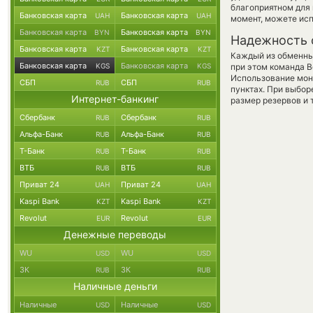
благоприятном для 
Банковская карта
Банковская карта
UAH
UAH
момент, можете ис
Банковская карта
Банковская карта
BYN
BYN
Надежность 
Банковская карта
Банковская карта
KZT
KZT
Каждый из обменны
Банковская карта
Банковская карта
KGS
KGS
при этом команда 
Использование мон
СБП
СБП
RUB
RUB
пунктах. При выбор
Интернет-банкинг
размер резервов и 
Сбербанк
Сбербанк
RUB
RUB
Альфа-Банк
Альфа-Банк
RUB
RUB
Т-Банк
Т-Банк
RUB
RUB
ВТБ
ВТБ
RUB
RUB
Приват 24
Приват 24
UAH
UAH
Kaspi Bank
Kaspi Bank
KZT
KZT
Revolut
Revolut
EUR
EUR
Денежные переводы
WU
WU
USD
USD
ЗК
ЗК
RUB
RUB
Наличные деньги
Наличные
Наличные
USD
USD