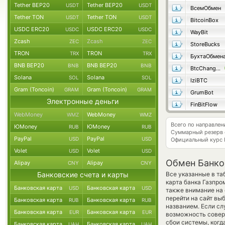
Tether BEP20
Tether BEP20
USDT
USDT
ВсемОбмен
Tether TON
Tether TON
USDT
USDT
BitcoinBox
USDC ERC20
USDC ERC20
USDC
USDC
WayBit
Zcash
Zcash
ZEC
ZEC
StoreBucks
TRON
TRON
TRX
TRX
БухтаОбмен
BNB BEP20
BNB BEP20
BNB
BNB
BtcChange24
Solana
Solana
SOL
SOL
IziBTC
Gram (Toncoin)
Gram (Toncoin)
GRAM
GRAM
GrumBot
Электронные деньги
FinBitFlow
WebMoney
WebMoney
WMZ
WMZ
Всего по направле
ЮMoney
ЮMoney
RUB
RUB
Суммарный резерв
PayPal
PayPal
USD
USD
Официальный курс
Volet
Volet
USD
USD
Обмен Банко
Alipay
Alipay
CNY
CNY
Банковские счета и карты
Все указанные в та
карта банка Газпро
Банковская карта
Банковская карта
USD
USD
также внимание на 
перейти на сайт вы
Банковская карта
Банковская карта
RUB
RUB
названием. Если сл
Банковская карта
Банковская карта
EUR
EUR
возможность соверш
сбои системы, ког
Банковская карта
Банковская карта
UAH
UAH