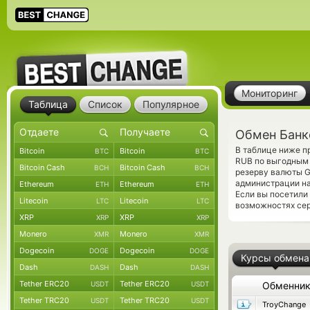
Мониторинг
Таблица
Список
Популярное
Обмен Банк
В таблице ниже п
Bitcoin
Bitcoin
BTC
BTC
RUB по выгодным 
Bitcoin Cash
Bitcoin Cash
BCH
BCH
резерву валюты G
администрации на
Ethereum
Ethereum
ETH
ETH
Если вы посетили
Litecoin
Litecoin
LTC
LTC
возможностях сер
XRP
XRP
XRP
XRP
Monero
Monero
XMR
XMR
Dogecoin
Dogecoin
DOGE
DOGE
Курсы обмена
Dash
Dash
DASH
DASH
Tether ERC20
Tether ERC20
USDT
USDT
Обменни
Tether TRC20
Tether TRC20
USDT
USDT
TroyChange