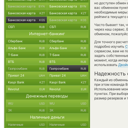
но доступен обмен 
Банковская карта
Банковская карта
BYN
BYN
вас обменном пункт
необходимые меры:
Банковская карта
Банковская карта
KZT
KZT
рейтинга текущего 
Банковская карта
Банковская карта
KGS
KGS
Часто бывает так, 
СБП
СБП
RUB
RUB
через наш сервис. 
Интернет-банкинг
обменом, пожалуйст
Сбербанк
Сбербанк
RUB
RUB
Для точного расчет
подробно изучить
С
Альфа-Банк
Альфа-Банк
RUB
RUB
сервисом, вам не п
Т-Банк
Т-Банк
RUB
RUB
задать собственные
момент, когда инте
ВТБ
ВТБ
RUB
RUB
использовать
Двой
Газпромбанк
Газпромбанк
RUB
RUB
Надежность 
Приват 24
Приват 24
UAH
UAH
Каждый из обменны
Kaspi Bank
Kaspi Bank
KZT
KZT
при этом команда 
Использование мон
Revolut
Revolut
EUR
EUR
пунктах. При выбор
Денежные переводы
размер резервов и 
WU
WU
USD
USD
ЗК
ЗК
RUB
RUB
Наличные деньги
Наличные
Наличные
USD
USD