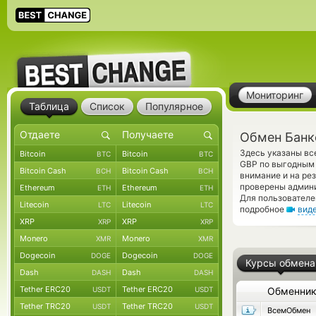
Мониторинг
Таблица
Список
Популярное
Обмен Банк
Здесь указаны вс
Bitcoin
Bitcoin
BTC
BTC
GBP по выгодным 
Bitcoin Cash
Bitcoin Cash
BCH
BCH
внимание и на ре
проверены админ
Ethereum
Ethereum
ETH
ETH
Для пользователе
Litecoin
Litecoin
LTC
LTC
подробное
вид
XRP
XRP
XRP
XRP
Monero
Monero
XMR
XMR
Dogecoin
Dogecoin
DOGE
DOGE
Курсы обмена
Dash
Dash
DASH
DASH
Tether ERC20
Tether ERC20
USDT
USDT
Обменни
Tether TRC20
Tether TRC20
USDT
USDT
ВсемОбмен