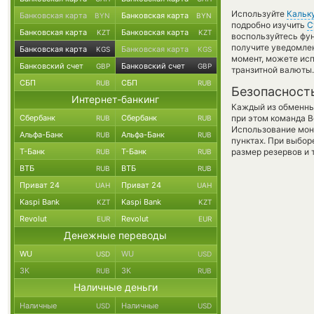
Используйте
Кальк
Банковская карта
Банковская карта
BYN
BYN
подробно изучить
С
Банковская карта
Банковская карта
KZT
KZT
воспользуйтесь фу
получите уведомлен
Банковская карта
Банковская карта
KGS
KGS
момент, можете ис
Банковский счет
Банковский счет
GBP
GBP
транзитной валюты.
СБП
СБП
RUB
RUB
Безопасност
Интернет-банкинг
Каждый из обменны
Сбербанк
Сбербанк
при этом команда 
RUB
RUB
Использование мон
Альфа-Банк
Альфа-Банк
RUB
RUB
пунктах. При выбор
Т-Банк
Т-Банк
размер резервов и 
RUB
RUB
ВТБ
ВТБ
RUB
RUB
Приват 24
Приват 24
UAH
UAH
Kaspi Bank
Kaspi Bank
KZT
KZT
Revolut
Revolut
EUR
EUR
Денежные переводы
WU
WU
USD
USD
ЗК
ЗК
RUB
RUB
Наличные деньги
Наличные
Наличные
USD
USD