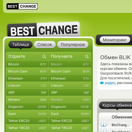
Мониторинг
Таблица
Список
Популярное
Обмен BLIK
Здесь показаны в
Bitcoin
Bitcoin
BTC
BTC
курсам обмена. О
Bitcoin Cash
Bitcoin Cash
BCH
BCH
Gazprombank RUR.
Для посетителей,
Ethereum
Ethereum
ETH
ETH
видео
, расска
Litecoin
Litecoin
LTC
LTC
XRP
XRP
XRP
XRP
Monero
Monero
XMR
XMR
Курсы обмена
Dogecoin
Dogecoin
DOGE
DOGE
Dash
Dash
DASH
DASH
Обменни
Tether ERC20
Tether ERC20
USDT
USDT
BtcChange24
Tether TRC20
Tether TRC20
USDT
USDT