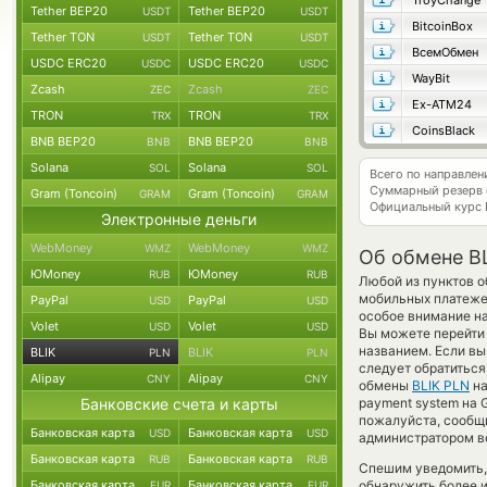
TroyChange
Tether BEP20
Tether BEP20
USDT
USDT
BitcoinBox
Tether TON
Tether TON
USDT
USDT
ВсемОбмен
USDC ERC20
USDC ERC20
USDC
USDC
WayBit
Zcash
Zcash
ZEC
ZEC
Ex-ATM24
TRON
TRON
TRX
TRX
CoinsBlack
BNB BEP20
BNB BEP20
BNB
BNB
Solana
Solana
SOL
SOL
Всего по направлен
Суммарный резерв
Gram (Toncoin)
Gram (Toncoin)
GRAM
GRAM
Официальный курс
Электронные деньги
WebMoney
WebMoney
WMZ
WMZ
Об обмене B
ЮMoney
ЮMoney
RUB
RUB
Любой из пунктов о
мобильных платеже
PayPal
PayPal
USD
USD
особое внимание н
Volet
Volet
USD
USD
Вы можете перейти 
названием. Если вы
BLIK
BLIK
PLN
PLN
следует обратиться
Alipay
Alipay
CNY
CNY
обмены
BLIK PLN
н
Банковские счета и карты
payment system на 
пожалуйста, сообщ
Банковская карта
Банковская карта
USD
USD
администратором ве
Банковская карта
Банковская карта
RUB
RUB
Спешим уведомить,
Банковская карта
Банковская карта
обнаружить более 
EUR
EUR