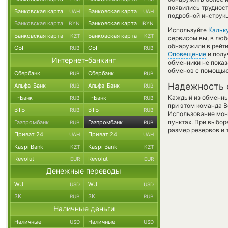
появились трудност
Банковская карта
Банковская карта
UAH
UAH
подробной инструкц
Банковская карта
Банковская карта
BYN
BYN
Используйте
Кальк
Банковская карта
Банковская карта
KZT
KZT
сервисом вы, в люб
обнаружили в рейти
СБП
СБП
RUB
RUB
Оповещение
и полу
Интернет-банкинг
обменники не пока
обменов с помощью
Сбербанк
Сбербанк
RUB
RUB
Надежность 
Альфа-Банк
Альфа-Банк
RUB
RUB
Каждый из обменны
Т-Банк
Т-Банк
RUB
RUB
при этом команда 
ВТБ
ВТБ
RUB
RUB
Использование мон
пунктах. При выбор
Газпромбанк
Газпромбанк
RUB
RUB
размер резервов и 
Приват 24
Приват 24
UAH
UAH
Kaspi Bank
Kaspi Bank
KZT
KZT
Revolut
Revolut
EUR
EUR
Денежные переводы
WU
WU
USD
USD
ЗК
ЗК
RUB
RUB
Наличные деньги
Наличные
Наличные
USD
USD