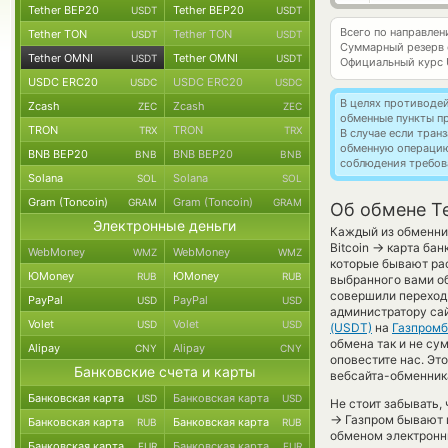
Tether BEP20
Tether BEP20
USDT
USDT
Всего по направлен
Tether TON
Tether TON
USDT
USDT
Суммарный резерв
Tether OMNI
Tether OMNI
USDT
USDT
Официальный курс
USDC ERC20
USDC ERC20
USDC
USDC
В целях противоде
Zcash
Zcash
ZEC
ZEC
обменные пункты п
TRON
TRON
TRX
TRX
В случае если тра
обменную операци
BNB BEP20
BNB BEP20
BNB
BNB
соблюдения требов
Solana
Solana
SOL
SOL
Gram (Toncoin)
Gram (Toncoin)
GRAM
GRAM
Об обмене T
Электронные деньги
Каждый из обменник
→
Bitcoin
карта бан
WebMoney
WebMoney
WMZ
WMZ
которые бывают рас
ЮMoney
ЮMoney
RUB
RUB
выбранного вами об
совершили переход 
PayPal
PayPal
USD
USD
администратору сай
Volet
Volet
USD
USD
(USDT)
на
Газпромб
обмена так и не сум
Alipay
Alipay
CNY
CNY
оповестите нас. Э
Банковские счета и карты
вебсайта-обменника
Банковская карта
Банковская карта
USD
USD
Не стоит забывать,
→
Газпром бывают и
Банковская карта
Банковская карта
RUB
RUB
обменом электронны
Банковская карта
Банковская карта
EUR
EUR