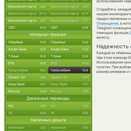
использования сер
Банковская карта
Банковская карта
UAH
UAH
Старайтесь каждый
Банковская карта
Банковская карта
BYN
BYN
нашем мониторинге
предоставленные н
Банковская карта
Банковская карта
KZT
KZT
Оповещение
, в ко
СБП
СБП
RUB
RUB
Telegram оповещение
помощью функции
Интернет-банкинг
валюту.
Сбербанк
Сбербанк
RUB
RUB
Надежность 
Альфа-Банк
Альфа-Банк
RUB
RUB
Каждый из обменны
Т-Банк
Т-Банк
RUB
RUB
при этом команда 
Использование мон
ВТБ
ВТБ
RUB
RUB
пунктах. При выбор
Газпромбанк
Газпромбанк
RUB
RUB
размер резервов и 
Приват 24
Приват 24
UAH
UAH
Kaspi Bank
Kaspi Bank
KZT
KZT
Revolut
Revolut
EUR
EUR
Денежные переводы
WU
WU
USD
USD
ЗК
ЗК
RUB
RUB
Наличные деньги
Наличные
Наличные
USD
USD