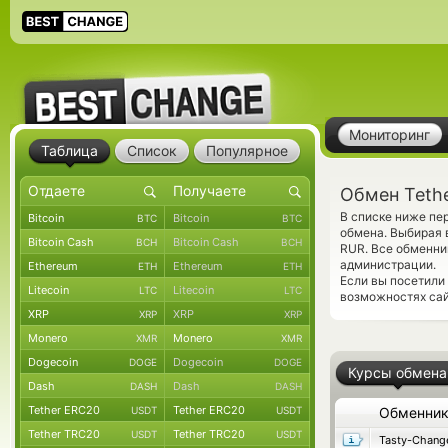
Мониторинг
Таблица
Список
Популярное
Обмен Teth
В списке ниже пе
Bitcoin
Bitcoin
BTC
BTC
обмена. Выбирая 
Bitcoin Cash
Bitcoin Cash
BCH
BCH
RUR. Все обменни
администрации.
Ethereum
Ethereum
ETH
ETH
Если вы посетили
Litecoin
Litecoin
LTC
LTC
возможностях сай
XRP
XRP
XRP
XRP
Monero
Monero
XMR
XMR
Dogecoin
Dogecoin
DOGE
DOGE
Курсы обмена
Dash
Dash
DASH
DASH
Tether ERC20
Tether ERC20
USDT
USDT
Обменни
Tether TRC20
Tether TRC20
USDT
USDT
Tasty-Chang