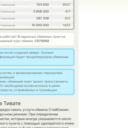
153 630
8021
 Наличными
3 808 300
417
 Наличными
267 348
812
 Наличными
10 000 000
1425
 Наличными
е работает
5
надежных обменных пунктов.
ешенный курс обмена:
1.075062
а после создания заявки. Условия
информация будет продублирована обменным
м путем, и финансированию терроризма
анзакций.
нная, обменный пункт может приостановить
YC необходима исключительно в целях
редств, отправленных в транзакции.
в Тивате
 предоставить услуги обмена Стейблкоин
 ручном режиме. При определении
метки, которые иногда указываются около
нного пункта с помощью однократного клика
нника вами не была найдена возможность