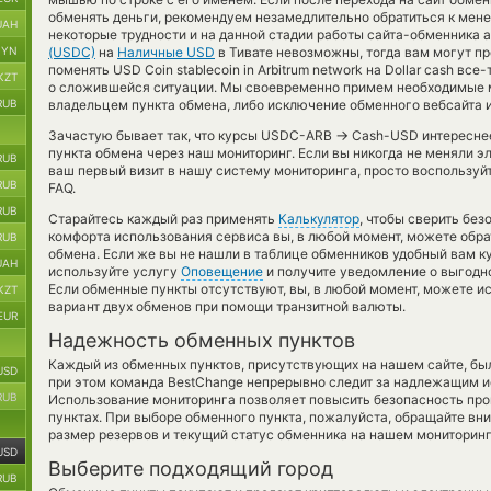
обменять деньги, рекомендуем незамедлительно обратиться к мене
UAH
некоторые трудности и на данной стадии работы сайта-обменника
BYN
(USDC)
на
Наличные USD
в Тивате невозможны, тогда вам могут п
поменять USD Coin stablecoin in Arbitrum network на Dollar cash в
KZT
о сложившейся ситуации. Мы своевременно примем необходимые 
RUB
владельцем пункта обмена, либо исключение обменного вебсайта и
→
Зачастую бывает так, что курсы USDC-ARB
Cash-USD интереснее 
пункта обмена через наш мониторинг. Если вы никогда не меняли 
RUB
ваш первый визит в нашу систему мониторинга, просто воспользуй
RUB
FAQ.
RUB
Старайтесь каждый раз применять
Калькулятор
, чтобы сверить бе
комфорта использования сервиса вы, в любой момент, можете обра
RUB
обмена. Если же вы не нашли в таблице обменников удобный вам ку
UAH
используйте услугу
Оповещение
и получите уведомление о выгодном
Если обменные пункты отсутствуют, вы, в любой момент, можете и
KZT
вариант двух обменов при помощи транзитной валюты.
EUR
Надежность обменных пунктов
Каждый из обменных пунктов, присутствующих на нашем сайте, бы
USD
при этом команда BestChange непрерывно следит за надлежащим и
RUB
Использование мониторинга позволяет повысить безопасность пр
пунктах. При выборе обменного пункта, пожалуйста, обращайте вн
размер резервов и текущий статус обменника на нашем мониторинг
USD
Выберите подходящий город
RUB