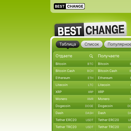
Таблица
Список
Популярно
Bitcoin
Bitcoin
BTC
Bitcoin Cash
Bitcoin Cash
BCH
Ethereum
Ethereum
ETH
Litecoin
Litecoin
LTC
XRP
XRP
XRP
Monero
Monero
XMR
Dogecoin
Dogecoin
DOGE
D
Dash
Dash
DASH
D
Tether ERC20
Tether ERC20
USDT
U
Tether TRC20
Tether TRC20
USDT
U