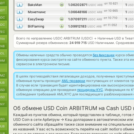
SDT
от 10 621
BaksMan
1.06202871
1
USDC ARB
USD
SDT
от 10 665
Монеткинс
1.06648166
1
USDC ARB
USD
SDC
от 10 710
EasySwap
1.07097211
1
USDC ARB
USD
SDC
от 11 052
BitFlaming
1.09912183
1
USDC ARB
USD
ZEC
Всего по направлению USDC ARBITRUM (USDC)
Наличные USD в Тиват
→
TRX
Суммарный резерв обменников:
24 919 715
USD Наличными.
Средневзв
BNB
SOL
Обмены наличных средств обычно проводятся
без фиксации
курса обмен
фиксирования курса смотрите на сайте обменного пункта. Также эта 
RAM
сервисом в электронном письме.
MZ
В целях противодействия легализации доходов, полученных преступны
обменные пункты проводят
AML-проверки
поступающих от клиентов тр
RUB
В случае если транзакция будет идентифицирована как высокорискова
обменную операцию для проведения
процедуры KYC
. Информация по K
USD
соблюдения требований AML/KYC для последующего разблокирования с
USD
CNY
Об обмене USD Coin ARBITRUM на Cash USD 
Каждый из пунктов обмена, который представлен в таблице, готов
→
USD
USD Coin в сети Арбитрум
Кэш долларами в автоматическом или
обменного сайта обращайте также свое внимание на специальные 
RUB
их названий. У вас есть возможность перейти на сайт любого обме
EUR
мышью по строке с его именем. Если после перехода на сайт обме