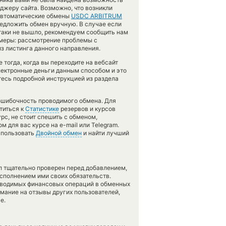
джеру сайта. Возможно, что возникли
 автоматические обмены
USDC ARBITRUM
редложить обмен вручную. В случае если
се-таки не вышло, рекомендуем сообщить нам
меры: рассмотрение проблемы с
з листинга данного направления.
тогда, когда вы переходите на вебсайт
электронные деньги данным способом и это
тесь подробной инструкцией из раздела
зошибочность проводимого обмена. Для
титься к
Статистике
резервов и курсов
рс, не стоит спешить с обменом,
 для вас курсе на e-mail или Telegram.
спользовать
Двойной обмен
и найти лучший
л тщательно проверен перед добавлением,
сполнением ими своих обязательств.
оводимых финансовых операций в обменных
имание на отзывы других пользователей,
е.