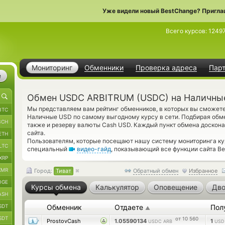
Уже видели новый BestChange? Пригла
Всего курсов:
1249
Мониторинг
Обменники
Проверка адреса
Пар
е
Обмен USDC ARBITRUM (USDC) на Наличные
Мы представляем вам рейтинг обменников, в которых вы сможе
BTC
Наличные USD по самому выгодному курсу в сети. Подбирая обм
BCH
также и резерву валюты Cash USD. Каждый пункт обмена доскон
сайта.
ETH
Пользователям, которые посещают нашу систему мониторинга кур
LTC
специальный
видео-гайд
, показывающий все функции сайта Be
XRP
XMR
Город:
Тиват
Обратный обмен
Избранное
OGE
Курсы обмена
Калькулятор
Оповещение
Дво
ASH
SDT
Обменник
Отдаете
Пол
▲
SDT
от 10 560
ProstovCash
1.05590134
1
USDC ARB
USD