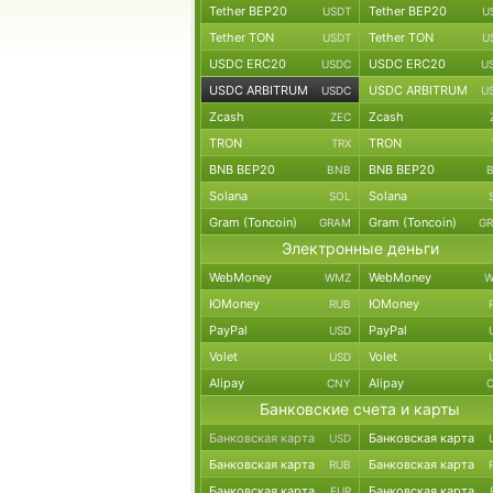
Tether BEP20
Tether BEP20
USDT
U
Tether TON
Tether TON
USDT
U
USDC ERC20
USDC ERC20
USDC
U
USDC ARBITRUM
USDC ARBITRUM
USDC
U
Zcash
Zcash
ZEC
TRON
TRON
TRX
BNB BEP20
BNB BEP20
BNB
Solana
Solana
SOL
Gram (Toncoin)
Gram (Toncoin)
GRAM
G
Электронные деньги
WebMoney
WebMoney
WMZ
W
ЮMoney
ЮMoney
RUB
PayPal
PayPal
USD
Volet
Volet
USD
Alipay
Alipay
CNY
Банковские счета и карты
Банковская карта
Банковская карта
USD
Банковская карта
Банковская карта
RUB
Банковская карта
Банковская карта
EUR