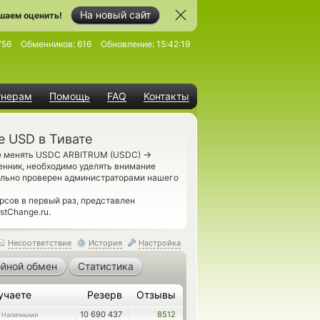
На новый сайт
шаем оценить!
756
Обменников:
616
Обновление:
15:42:19
тнерам
Помощь
FAQ
Контакты
 USD в Тивате
→
те менять USDC ARBITRUM (USDC)
енник, необходимо уделять внимание
ально проверен администраторами нашего
сов в первый раз, представлен
stChange.ru.
Несоответствие
История
Настройка
йной обмен
Статистика
учаете
Резерв
Отзывы
10 690 437
8512
 Наличными