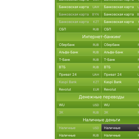
Банковская карта
Банковская карта
UAH
Банковская карта
Банковская карта
BYN
Банковская карта
Банковская карта
KZT
СБП
СБП
RUB
Интернет-банкинг
Сбербанк
Сбербанк
RUB
Альфа-Банк
Альфа-Банк
RUB
Т-Банк
Т-Банк
RUB
ВТБ
ВТБ
RUB
Приват 24
Приват 24
UAH
Kaspi Bank
Kaspi Bank
KZT
Revolut
Revolut
EUR
Денежные переводы
WU
WU
USD
ЗК
ЗК
RUB
Наличные деньги
Наличные
Наличные
USD
Наличные
Наличные
RUB