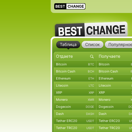
Таблица
Список
Популярно
Bitcoin
Bitcoin
BTC
Bitcoin Cash
Bitcoin Cash
BCH
Ethereum
Ethereum
ETH
Litecoin
Litecoin
LTC
XRP
XRP
XRP
Monero
Monero
XMR
Dogecoin
Dogecoin
DOGE
D
Dash
Dash
DASH
D
Tether ERC20
Tether ERC20
USDT
U
Tether TRC20
Tether TRC20
USDT
U