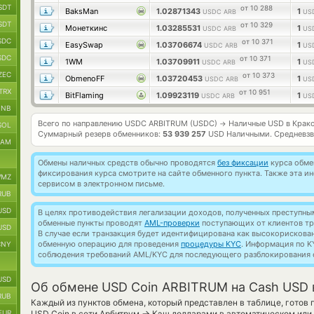
SDT
от 10 288
BaksMan
1.02871343
1
USDC ARB
US
SDT
от 10 329
Монеткинс
1.03285531
1
USDC ARB
US
SDC
от 10 371
EasySwap
1.03706674
1
USDC ARB
US
SDC
от 10 371
1WM
1.03709911
1
USDC ARB
US
ZEC
от 10 373
ObmenoFF
1.03720453
1
USDC ARB
US
TRX
от 10 951
BitFlaming
1.09923119
1
USDC ARB
US
BNB
Всего по направлению USDC ARBITRUM (USDC)
Наличные USD в Крак
→
SOL
Суммарный резерв обменников:
53 939 257
USD Наличными.
Средневзв
RAM
Обмены наличных средств обычно проводятся
без фиксации
курса обмен
фиксирования курса смотрите на сайте обменного пункта. Также эта 
MZ
сервисом в электронном письме.
RUB
USD
В целях противодействия легализации доходов, полученных преступны
обменные пункты проводят
AML-проверки
поступающих от клиентов тр
USD
В случае если транзакция будет идентифицирована как высокорискова
обменную операцию для проведения
процедуры KYC
. Информация по K
CNY
соблюдения требований AML/KYC для последующего разблокирования с
USD
Об обмене USD Coin ARBITRUM на Cash USD 
RUB
Каждый из пунктов обмена, который представлен в таблице, готов
→
EUR
USD Coin в сети Арбитрум
Кэш долларами в автоматическом или