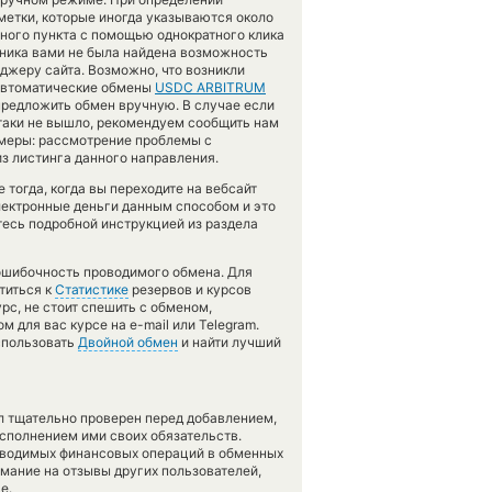
метки, которые иногда указываются около
нного пункта с помощью однократного клика
нника вами не была найдена возможность
джеру сайта. Возможно, что возникли
 автоматические обмены
USDC ARBITRUM
предложить обмен вручную. В случае если
се-таки не вышло, рекомендуем сообщить нам
меры: рассмотрение проблемы с
з листинга данного направления.
тогда, когда вы переходите на вебсайт
электронные деньги данным способом и это
тесь подробной инструкцией из раздела
зошибочность проводимого обмена. Для
титься к
Статистике
резервов и курсов
рс, не стоит спешить с обменом,
 для вас курсе на e-mail или Telegram.
спользовать
Двойной обмен
и найти лучший
л тщательно проверен перед добавлением,
сполнением ими своих обязательств.
оводимых финансовых операций в обменных
имание на отзывы других пользователей,
е.