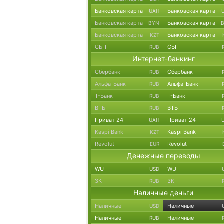
Банковская карта
Банковская карта
UAH
Банковская карта
Банковская карта
BYN
Банковская карта
Банковская карта
KZT
СБП
СБП
RUB
Интернет-банкинг
Сбербанк
Сбербанк
RUB
Альфа-Банк
Альфа-Банк
RUB
Т-Банк
Т-Банк
RUB
ВТБ
ВТБ
RUB
Приват 24
Приват 24
UAH
Kaspi Bank
Kaspi Bank
KZT
Revolut
Revolut
EUR
Денежные переводы
WU
WU
USD
ЗК
ЗК
RUB
Наличные деньги
Наличные
Наличные
USD
Наличные
Наличные
RUB