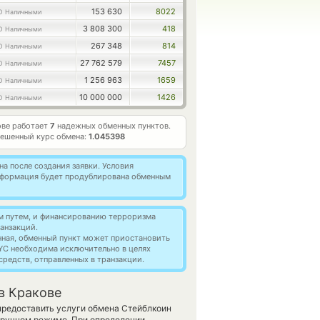
153 630
8022
D Наличными
3 808 300
418
D Наличными
267 348
814
D Наличными
27 762 579
7457
D Наличными
1 256 963
1659
D Наличными
10 000 000
1426
D Наличными
ове работает
7
надежных обменных пунктов.
ешенный курс обмена:
1.045398
а после создания заявки. Условия
информация будет продублирована обменным
м путем, и финансированию терроризма
анзакций.
нная, обменный пункт может приостановить
YC необходима исключительно в целях
редств, отправленных в транзакции.
в Кракове
 предоставить услуги обмена Стейблкоин
 ручном режиме. При определении