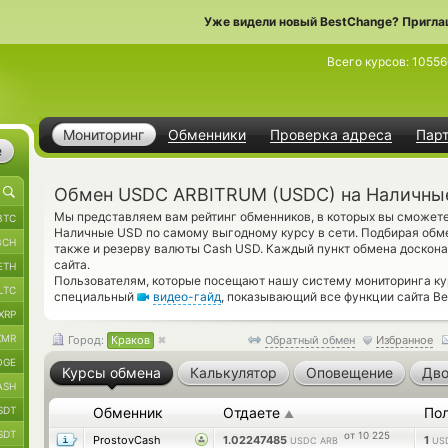
Уже видели новый BestChange? Пригла
Всего курсов:
10556
Мониторинг
Обменники
Проверка адреса
Пар
е
Обмен USDC ARBITRUM (USDC) на Наличные
Мы представляем вам рейтинг обменников, в которых вы сможе
BTC
Наличные USD по самому выгодному курсу в сети. Подбирая обм
BCH
также и резерву валюты Cash USD. Каждый пункт обмена доскон
сайта.
ETH
Пользователям, которые посещают нашу систему мониторинга кур
LTC
специальный
видео-гайд
, показывающий все функции сайта Be
XRP
XMR
Город:
Краков
Обратный обмен
Избранное
OGE
Курсы обмена
Калькулятор
Оповещение
Дво
ASH
SDT
Обменник
Отдаете
По
▲
SDT
от 10 225
ProstovCash
1.02247485
1
USDC ARB
US