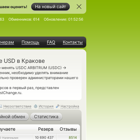
На новый сайт
шаем оценить!
63
Обменников:
614
Обновление:
01:52:56
тнерам
Помощь
FAQ
Контакты
 USD в Кракове
→
те менять USDC ARBITRUM (USDC)
енник, необходимо уделять внимание
ально проверен администраторами нашего
сов в первый раз, представлен
stChange.ru.
Несоответствие
История
Настройка
йной обмен
Статистика
лучаете
Резерв
Отзывы
10 690 437
8514
D Наличными