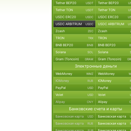
Tether BEP20
Tether BEP20
USDT
U
Tether TON
Tether TON
USDT
U
USDC ERC20
USDC ERC20
USDC
U
USDC ARBITRUM
USDC ARBITRUM
USDC
U
Zcash
Zcash
ZEC
TRON
TRON
TRX
BNB BEP20
BNB BEP20
BNB
Solana
Solana
SOL
Gram (Toncoin)
Gram (Toncoin)
GRAM
G
Электронные деньги
WebMoney
WebMoney
WMZ
W
ЮMoney
ЮMoney
RUB
PayPal
PayPal
USD
Volet
Volet
USD
Alipay
Alipay
CNY
Банковские счета и карты
Банковская карта
Банковская карта
USD
Банковская карта
Банковская карта
RUB
Банковская карта
Банковская карта
EUR