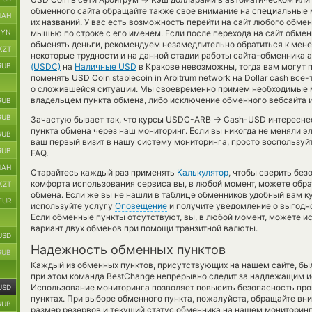
обменного сайта обращайте также свое внимание на специальные 
UAH
их названий. У вас есть возможность перейти на сайт любого обме
BYN
мышью по строке с его именем. Если после перехода на сайт обме
обменять деньги, рекомендуем незамедлительно обратиться к мене
KZT
некоторые трудности и на данной стадии работы сайта-обменника
RUB
(USDC)
на
Наличные USD
в Кракове невозможны, тогда вам могут 
поменять USD Coin stablecoin in Arbitrum network на Dollar cash в
о сложившейся ситуации. Мы своевременно примем необходимые 
владельцем пункта обмена, либо исключение обменного вебсайта и
RUB
RUB
→
Зачастую бывает так, что курсы USDC-ARB
Cash-USD интереснее 
пункта обмена через наш мониторинг. Если вы никогда не меняли 
RUB
ваш первый визит в нашу систему мониторинга, просто воспользуй
RUB
FAQ.
UAH
Старайтесь каждый раз применять
Калькулятор
, чтобы сверить бе
комфорта использования сервиса вы, в любой момент, можете обра
KZT
обмена. Если же вы не нашли в таблице обменников удобный вам ку
EUR
используйте услугу
Оповещение
и получите уведомление о выгодном
Если обменные пункты отсутствуют, вы, в любой момент, можете и
вариант двух обменов при помощи транзитной валюты.
USD
Надежность обменных пунктов
RUB
Каждый из обменных пунктов, присутствующих на нашем сайте, бы
при этом команда BestChange непрерывно следит за надлежащим и
Использование мониторинга позволяет повысить безопасность пр
USD
пунктах. При выборе обменного пункта, пожалуйста, обращайте вн
RUB
размер резервов и текущий статус обменника на нашем мониторинг