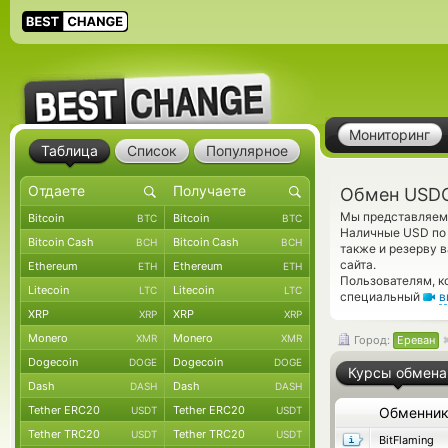
Мониторинг
Таблица
Список
Популярное
Обмен USDC
Мы представляем 
Bitcoin
Bitcoin
BTC
BTC
Наличные USD по 
Bitcoin Cash
Bitcoin Cash
BCH
BCH
также и резерву 
сайта.
Ethereum
Ethereum
ETH
ETH
Пользователям, к
Litecoin
Litecoin
LTC
LTC
специальный
в
XRP
XRP
XRP
XRP
Monero
Monero
XMR
XMR
Город:
Ереван
Dogecoin
Dogecoin
DOGE
DOGE
Курсы обмена
Dash
Dash
DASH
DASH
Tether ERC20
Tether ERC20
USDT
USDT
Обменни
Tether TRC20
Tether TRC20
USDT
USDT
BitFlaming