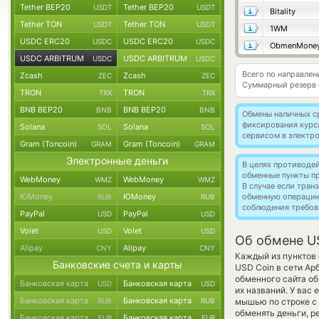
Tether BEP20
Tether BEP20
USDT
USDT
Bitality
Tether TON
Tether TON
USDT
USDT
1WM
USDC ERC20
USDC ERC20
USDC
USDC
ObmenMone
USDC ARBITRUM
USDC ARBITRUM
USDC
USDC
Всего по направле
Zcash
Zcash
ZEC
ZEC
Суммарный резерв
TRON
TRON
TRX
TRX
BNB BEP20
BNB BEP20
BNB
BNB
Обмены наличных с
фиксирования курс
Solana
Solana
SOL
SOL
сервисом в электр
Gram (Toncoin)
Gram (Toncoin)
GRAM
GRAM
Электронные деньги
В целях противоде
обменные пункты п
WebMoney
WebMoney
WMZ
WMZ
В случае если тра
ЮMoney
ЮMoney
обменную операци
RUB
RUB
соблюдения требов
PayPal
PayPal
USD
USD
Volet
Volet
USD
USD
Об обмене U
Alipay
Alipay
CNY
CNY
Каждый из пунктов 
Банковские счета и карты
USD Coin в сети А
обменного сайта об
Банковская карта
Банковская карта
USD
USD
их названий. У вас
Банковская карта
Банковская карта
RUB
RUB
мышью по строке с 
обменять деньги, р
Банковская карта
Банковская карта
EUR
EUR