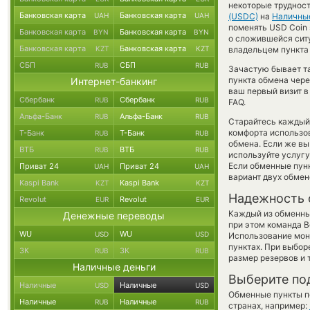
некоторые труднос
Банковская карта
Банковская карта
UAH
UAH
(USDC)
на
Наличны
поменять USD Coin s
Банковская карта
Банковская карта
BYN
BYN
о сложившейся сит
Банковская карта
Банковская карта
KZT
KZT
владельцем пункта 
СБП
СБП
RUB
RUB
Зачастую бывает т
пункта обмена чере
Интернет-банкинг
ваш первый визит в
Сбербанк
Сбербанк
RUB
RUB
FAQ.
Альфа-Банк
Альфа-Банк
RUB
RUB
Старайтесь каждый
комфорта использов
Т-Банк
Т-Банк
RUB
RUB
обмена. Если же вы
ВТБ
ВТБ
RUB
RUB
используйте услуг
Если обменные пунк
Приват 24
Приват 24
UAH
UAH
вариант двух обмен
Kaspi Bank
Kaspi Bank
KZT
KZT
Надежность 
Revolut
Revolut
EUR
EUR
Каждый из обменны
Денежные переводы
при этом команда 
WU
WU
USD
USD
Использование мон
пунктах. При выбор
ЗК
ЗК
RUB
RUB
размер резервов и 
Наличные деньги
Выберите по
Наличные
Наличные
USD
USD
Обменные пункты по
Наличные
Наличные
RUB
RUB
странах, например: