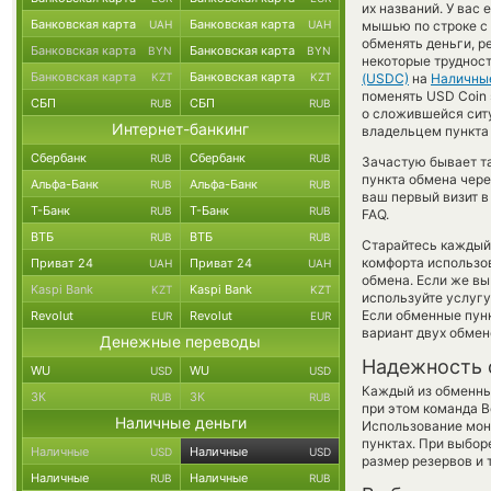
их названий. У вас
Банковская карта
Банковская карта
UAH
UAH
мышью по строке с 
обменять деньги, р
Банковская карта
Банковская карта
BYN
BYN
некоторые труднос
Банковская карта
Банковская карта
KZT
KZT
(USDC)
на
Наличны
поменять USD Coin s
СБП
СБП
RUB
RUB
о сложившейся сит
Интернет-банкинг
владельцем пункта 
Сбербанк
Сбербанк
RUB
RUB
Зачастую бывает т
пункта обмена чере
Альфа-Банк
Альфа-Банк
RUB
RUB
ваш первый визит в
Т-Банк
Т-Банк
RUB
RUB
FAQ.
ВТБ
ВТБ
RUB
RUB
Старайтесь каждый
комфорта использов
Приват 24
Приват 24
UAH
UAH
обмена. Если же вы
Kaspi Bank
Kaspi Bank
KZT
KZT
используйте услуг
Если обменные пунк
Revolut
Revolut
EUR
EUR
вариант двух обмен
Денежные переводы
Надежность 
WU
WU
USD
USD
Каждый из обменны
ЗК
ЗК
RUB
RUB
при этом команда 
Наличные деньги
Использование мон
пунктах. При выбор
Наличные
Наличные
USD
USD
размер резервов и 
Наличные
Наличные
RUB
RUB