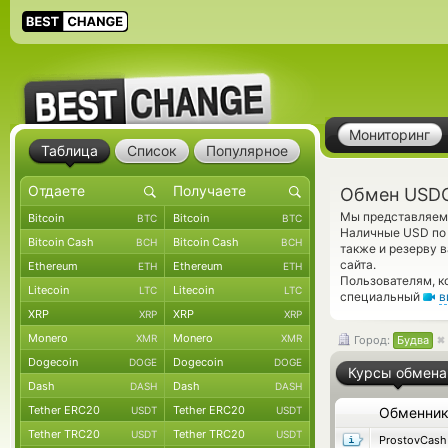
Мониторинг
Таблица
Список
Популярное
Обмен USDC
Мы представляем 
Bitcoin
Bitcoin
BTC
BTC
Наличные USD по 
Bitcoin Cash
Bitcoin Cash
BCH
BCH
также и резерву 
сайта.
Ethereum
Ethereum
ETH
ETH
Пользователям, к
Litecoin
Litecoin
LTC
LTC
специальный
в
XRP
XRP
XRP
XRP
Monero
Monero
XMR
XMR
Город:
Будва
Dogecoin
Dogecoin
DOGE
DOGE
Курсы обмена
Dash
Dash
DASH
DASH
Tether ERC20
Tether ERC20
USDT
USDT
Обменни
Tether TRC20
Tether TRC20
USDT
USDT
ProstovCash