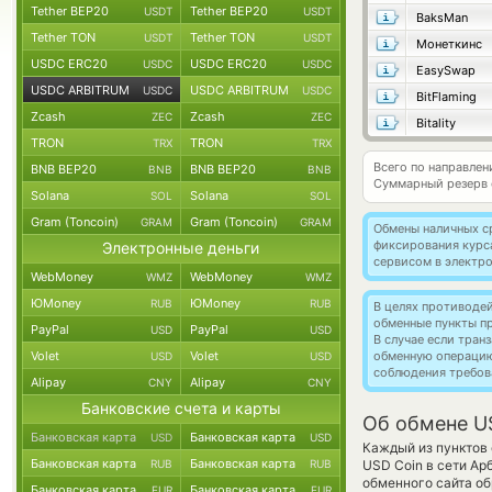
Tether BEP20
Tether BEP20
USDT
USDT
BaksMan
Tether TON
Tether TON
USDT
USDT
Монеткинс
USDC ERC20
USDC ERC20
USDC
USDC
EasySwap
USDC ARBITRUM
USDC ARBITRUM
USDC
USDC
BitFlaming
Zcash
Zcash
ZEC
ZEC
Bitality
TRON
TRON
TRX
TRX
Всего по направле
BNB BEP20
BNB BEP20
BNB
BNB
Суммарный резерв
Solana
Solana
SOL
SOL
Gram (Toncoin)
Gram (Toncoin)
GRAM
GRAM
Обмены наличных с
фиксирования курс
Электронные деньги
сервисом в электр
WebMoney
WebMoney
WMZ
WMZ
ЮMoney
ЮMoney
RUB
RUB
В целях противоде
обменные пункты п
PayPal
PayPal
USD
USD
В случае если тра
Volet
Volet
обменную операци
USD
USD
соблюдения требов
Alipay
Alipay
CNY
CNY
Банковские счета и карты
Об обмене U
Банковская карта
Банковская карта
USD
USD
Каждый из пунктов 
Банковская карта
Банковская карта
RUB
RUB
USD Coin в сети А
обменного сайта об
Банковская карта
Банковская карта
EUR
EUR