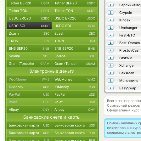
Tether BEP20
Tether BEP20
USDT
USDT
Tether TON
Tether TON
USDT
USDT
Crypcie
USDC ERC20
USDC ERC20
USDC
USDC
Kingex
USDC SOL
USDC SOL
USDC
USDC
UAchanger
Zcash
Zcash
ZEC
ZEC
First-BTC
TRON
TRON
TRX
TRX
Best-Obmen
BNB BEP20
BNB BEP20
BNB
BNB
ProstovCash
Solana
Solana
SOL
SOL
FastWM
Gram (Toncoin)
Gram (Toncoin)
GRAM
GRAM
Xchange
Электронные деньги
BaksMan
WebMoney
WebMoney
WMZ
WMZ
Монеткинс
ЮMoney
ЮMoney
RUB
RUB
EasySwap
PayPal
PayPal
USD
USD
Всего по направле
Volet
Volet
USD
USD
Суммарный резерв
Alipay
Alipay
CNY
CNY
Официальный курс
Банковские счета и карты
Обмены наличных с
Банковская карта
Банковская карта
USD
USD
фиксирования курс
сервисом в электр
Банковская карта
Банковская карта
RUB
RUB
Банковская карта
Банковская карта
EUR
EUR