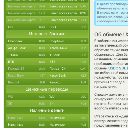
В целях противоде
Банковская карта
Банковская карта
UAH
UAH
обменные пункты п
В случае если тра
Банковская карта
Банковская карта
BYN
BYN
обменную операци
Банковская карта
Банковская карта
KZT
KZT
соблюдения требов
СБП
СБП
RUB
RUB
Интернет-банкинг
Об обмене US
В таблице вы имеет
Сбербанк
Сбербанк
RUB
RUB
автоматический обм
Альфа-Банк
Альфа-Банк
RUB
RUB
обратите также вни
обменников. Для бы
Т-Банк
Т-Банк
RUB
RUB
названием обменник
ВТБ
ВТБ
RUB
RUB
необходимо обратит
обмены
USDC SOL 
Приват 24
Приват 24
UAH
UAH
же избранный вами п
Kaspi Bank
Kaspi Bank
KZT
KZT
пожалуйста, поста
причины с владельц
Revolut
Revolut
EUR
EUR
направления.
Денежные переводы
Спешим заметить, 
WU
WU
USD
USD
обнаружить более
ЗК
ЗК
пункта. Если вы ни
RUB
RUB
воспользуйтесь наш
Наличные деньги
Старайтесь каждый
Наличные
Наличные
USD
USD
всегда можете под
Наличные
Наличные
RUB
RUB
представленные на