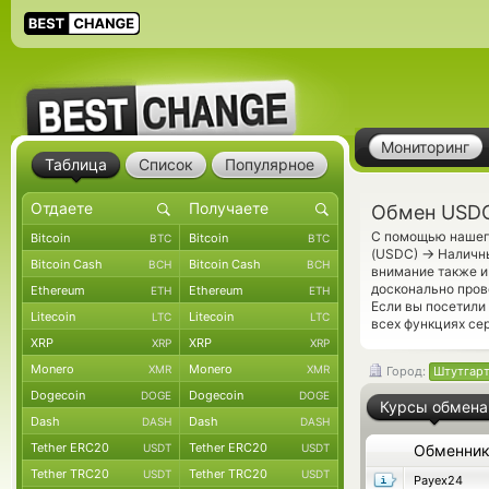
Мониторинг
Таблица
Список
Популярное
Обмен USDC
С помощью нашего
Bitcoin
Bitcoin
BTC
BTC
→
(USDC)
Наличны
Bitcoin Cash
Bitcoin Cash
BCH
BCH
внимание также и
досконально про
Ethereum
Ethereum
ETH
ETH
Если вы посетили
Litecoin
Litecoin
LTC
LTC
всех функциях се
XRP
XRP
XRP
XRP
Monero
Monero
XMR
XMR
Город:
Штутгар
Dogecoin
Dogecoin
DOGE
DOGE
Курсы обмена
Dash
Dash
DASH
DASH
Tether ERC20
Tether ERC20
USDT
USDT
Обменни
Tether TRC20
Tether TRC20
USDT
USDT
Payex24