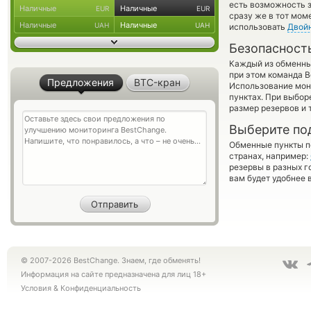
есть возможность з
Наличные
Наличные
EUR
EUR
сразу же в тот мом
Наличные
Наличные
UAH
UAH
использовать
Двой
Безопасност
Каждый из обменны
при этом команда 
Предложения
BTC-кран
Использование мон
пунктах. При выбор
размер резервов и 
Выберите по
Обменные пункты по
странах, например:
резервы в разных г
вам будет удобнее 
© 2007-2026 BestChange. Знаем, где обменять!
Информация на сайте предназначена для лиц 18+
Условия
&
Конфиденциальность