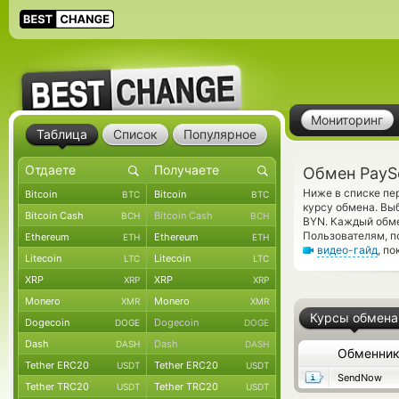
Мониторинг
Таблица
Список
Популярное
Обмен PayS
Ниже в списке пе
Bitcoin
Bitcoin
BTC
BTC
курсу обмена. Вы
Bitcoin Cash
Bitcoin Cash
BCH
BCH
BYN. Каждый обме
Пользователям, 
Ethereum
Ethereum
ETH
ETH
видео-гайд
, п
Litecoin
Litecoin
LTC
LTC
XRP
XRP
XRP
XRP
Monero
Monero
XMR
XMR
Курсы обмена
Dogecoin
Dogecoin
DOGE
DOGE
Dash
Dash
DASH
DASH
Обменни
Tether ERC20
Tether ERC20
USDT
USDT
SendNow
Tether TRC20
Tether TRC20
USDT
USDT