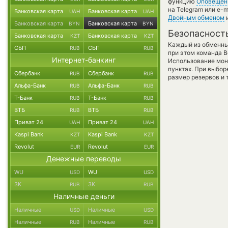
функцию
Оповещен
на Telegram или e-
Банковская карта
Банковская карта
UAH
UAH
Двойным обменом
и
Банковская карта
Банковская карта
BYN
BYN
Безопасност
Банковская карта
Банковская карта
KZT
KZT
Каждый из обменны
СБП
СБП
RUB
RUB
при этом команда 
Интернет-банкинг
Использование мон
пунктах. При выбор
Сбербанк
Сбербанк
RUB
RUB
размер резервов и 
Альфа-Банк
Альфа-Банк
RUB
RUB
Т-Банк
Т-Банк
RUB
RUB
ВТБ
ВТБ
RUB
RUB
Приват 24
Приват 24
UAH
UAH
Kaspi Bank
Kaspi Bank
KZT
KZT
Revolut
Revolut
EUR
EUR
Денежные переводы
WU
WU
USD
USD
ЗК
ЗК
RUB
RUB
Наличные деньги
Наличные
Наличные
USD
USD
Наличные
Наличные
RUB
RUB