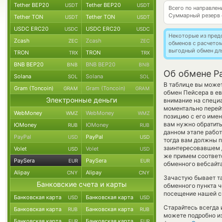
Tether BEP20
Tether BEP20
USDT
USDT
Всего по направле
Суммарный резерв
Tether TON
Tether TON
USDT
USDT
USDC ERC20
USDC ERC20
USDC
USDC
Некоторые из пред
Zcash
Zcash
ZEC
ZEC
обменов с расчето
выгодный обмен дл
TRON
TRON
TRX
TRX
BNB BEP20
BNB BEP20
BNB
BNB
Об обмене Pa
Solana
Solana
SOL
SOL
В таблице вы может
Gram (Toncoin)
Gram (Toncoin)
GRAM
GRAM
обмен Пейсера в е
Электронные деньги
внимание на специа
моментально перейт
WebMoney
WebMoney
WMZ
WMZ
позицию с его имен
вам нужно обратить
ЮMoney
ЮMoney
RUB
RUB
данном этапе рабо
PayPal
PayPal
USD
USD
тогда вам должны п
заинтересовавшем д
Volet
Volet
USD
USD
же примем соответ
PaySera
PaySera
EUR
EUR
обменного вебсайта
Alipay
Alipay
CNY
CNY
Зачастую бывает та
Банковские счета и карты
обменного пункта ч
посещение нашей си
Банковская карта
Банковская карта
USD
USD
Старайтесь всегда
Банковская карта
Банковская карта
RUB
RUB
можете подробно и
Банковская карта
Банковская карта
EUR
EUR