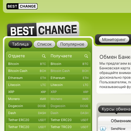
Мониторинг
Таблица
Список
Популярное
Обмен Банк
Мы предлагаем ва
Bitcoin
Bitcoin
BTC
BTC
Банковская карта
Bitcoin Cash
Bitcoin Cash
BCH
BCH
обращайте вниман
досконально пров
Ethereum
Ethereum
ETH
ETH
Пользователям, 
Litecoin
Litecoin
LTC
LTC
показывающий фун
XRP
XRP
XRP
XRP
Monero
Monero
XMR
XMR
Dogecoin
Dogecoin
DOGE
DOGE
Курсы обмена
Dash
Dash
DASH
DASH
Tether ERC20
Tether ERC20
USDT
USDT
Обменни
Tether TRC20
Tether TRC20
USDT
USDT
SendNow