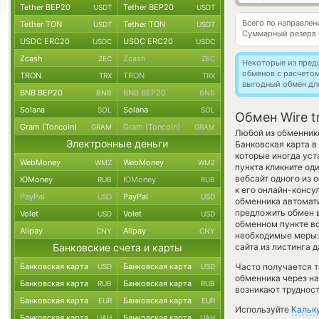
Tether BEP20
Tether BEP20
USDT
USDT
Всего по направле
Tether TON
Tether TON
USDT
USDT
Суммарный резерв
USDC ERC20
USDC ERC20
USDC
USDC
Zcash
Zcash
ZEC
ZEC
Некоторые из пред
обменов с расчето
TRON
TRON
TRX
TRX
выгодный обмен дл
BNB BEP20
BNB BEP20
BNB
BNB
Solana
Solana
SOL
SOL
Обмен Wire t
Gram (Toncoin)
Gram (Toncoin)
GRAM
GRAM
Любой из обменнико
Электронные деньги
Банковская карта в
которые иногда уст
WebMoney
WebMoney
WMZ
WMZ
пункта кликните од
вебсайт одного из 
ЮMoney
ЮMoney
RUB
RUB
к его онлайн-консу
PayPal
PayPal
USD
USD
обменника автомат
предложить обмен вр
Volet
Volet
USD
USD
обменном пункте вс
Alipay
Alipay
CNY
CNY
необходимые меры:
Банковские счета и карты
сайта из листинга 
Банковская карта
Банковская карта
Часто получается т
USD
USD
обменника через на
Банковская карта
Банковская карта
RUB
RUB
возникают трудност
Банковская карта
Банковская карта
EUR
EUR
Используйте
Кальк
Банковская карта
Банковская карта
UAH
UAH