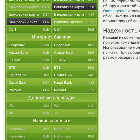
нашим сервисом вы,
обнаружили в табли
Банковская карта
Банковская карта
BYN
BYN
Оповещение
и полу
Банковская карта
Банковская карта
KZT
KZT
обменные пункты не
вариант двух обме
Банковский счет
Банковский счет
EUR
EUR
СБП
СБП
Надежность 
RUB
RUB
Интернет-банкинг
Каждый из обменны
при этом команда 
Сбербанк
Сбербанк
RUB
RUB
Использование мон
пунктах. При выбор
Альфа-Банк
Альфа-Банк
RUB
RUB
размер резервов и 
Т-Банк
Т-Банк
RUB
RUB
ВТБ
ВТБ
RUB
RUB
Приват 24
Приват 24
UAH
UAH
Kaspi Bank
Kaspi Bank
KZT
KZT
Revolut
Revolut
EUR
EUR
Денежные переводы
WU
WU
USD
USD
ЗК
ЗК
RUB
RUB
Наличные деньги
Наличные
Наличные
USD
USD
Наличные
Наличные
RUB
RUB