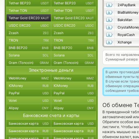
Tether BEP20
Tether BEP20
USDT
USDT
24PayBank
Tether TON
Tether TON
USDT
USDT
BlaBlaMoney
Tether Gold ERC20
Tether Gold ERC20
XAUT
XAUT
BaksMan
USDC ERC20
USDC ERC20
USDC
USDC
CrystalMone
Zcash
Zcash
ZEC
ZEC
RoyalCash
TRON
TRON
TRX
TRX
Xchange
BNB BEP20
BNB BEP20
BNB
BNB
Всего по направлен
Solana
Solana
SOL
SOL
Суммарный резерв
Gram (Toncoin)
Gram (Toncoin)
GRAM
GRAM
Электронные деньги
В целях противоде
обменные пункты п
WebMoney
WebMoney
WMZ
WMZ
В случае если тра
ЮMoney
ЮMoney
RUB
RUB
обменную операци
соблюдения требов
PayPal
PayPal
USD
USD
Volet
Volet
USD
USD
Об обмене T
Alipay
Alipay
CNY
CNY
В приведенной табл
Банковские счета и карты
автоматический или
Обратите особое вн
Банковская карта
Банковская карта
USD
USD
листинге. Чтобы мо
Банковская карта
Банковская карта
RUB
RUB
нажать мышью на ст
обменом валют, вам
Банковская карта
Банковская карта
EUR
EUR