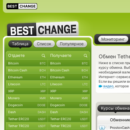
Мониторинг
Таблица
Список
Популярное
Обмен Tethe
Ниже в списке пр
Bitcoin
Bitcoin
BTC
BTC
курсу обмена. Вы
Bitcoin Cash
Bitcoin Cash
BCH
BCH
необходимой валю
Интернет-сервиса
Ethereum
Ethereum
ETH
ETH
Если вы решили в
Litecoin
Litecoin
LTC
LTC
видео
, которо
XRP
XRP
XRP
XRP
Monero
Monero
XMR
XMR
Dogecoin
Dogecoin
DOGE
DOGE
Курсы обмена
Dash
Dash
DASH
DASH
Tether ERC20
Tether ERC20
USDT
USDT
Обменни
Tether TRC20
Tether TRC20
USDT
USDT
ProstovCash