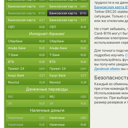
трудности и на дан
Банковская карта
Банковская карта
UAH
UAH
Банковская карта 
Tether ERC20 stable
Банковская карта
Банковская карта
BYN
BYN
ситуации. Только 
Банковская карта
Банковская карта
KZT
KZT
или же отключим да
СБП
СБП
RUB
RUB
Не стоит забывать,
Интернет-банкинг
Card-BYN могут быт
обменом электронны
Сбербанк
Сбербанк
RUB
RUB
использования сер
Альфа-Банк
Альфа-Банк
RUB
RUB
Для точного подсче
Т-Банк
Т-Банк
подробно изучить
С
RUB
RUB
воспользуйтесь фу
ВТБ
ВТБ
RUB
RUB
вы получите уведом
Приват 24
Приват 24
Двойной обмен
вы н
UAH
UAH
Kaspi Bank
Kaspi Bank
KZT
KZT
Безопасност
Revolut
Revolut
EUR
EUR
Каждый из обменны
при этом команда 
Денежные переводы
Использование мон
WU
WU
USD
USD
пунктах. При выбор
размер резервов и 
ЗК
ЗК
RUB
RUB
Наличные деньги
Наличные
Наличные
USD
USD
Наличные
Наличные
RUB
RUB