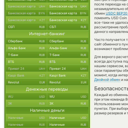
после перехода на
Банковская карта
Банковская карта
UAH
UAH
незамедлительно об
Банковская карта
Банковская карта
обмен
USDC BEP20
BYN
BYN
поменять USD Coin s
Банковская карта
Банковская карта
KZT
KZT
все-таки не удало
СБП
СБП
рассмотрение пробл
RUB
RUB
данного направлен
Интернет-банкинг
Часто получается 
Сбербанк
Сбербанк
RUB
RUB
сайт обменного пун
Альфа-Банк
Альфа-Банк
RUB
RUB
возникают проблемы
Т-Банк
Т-Банк
RUB
RUB
Для верного расчет
всегда доступна п
ВТБ
ВТБ
RUB
RUB
нашим сервисом, в
Приват 24
Приват 24
UAH
UAH
свои параметры обм
момент, когда инте
Kaspi Bank
Kaspi Bank
KZT
KZT
Двойной обмен
и на
Revolut
Revolut
EUR
EUR
Безопасност
Денежные переводы
Каждый из обменны
WU
WU
USD
USD
при этом команда 
ЗК
ЗК
RUB
RUB
Использование мон
пунктах. При выбор
Наличные деньги
размер резервов и 
Наличные
Наличные
USD
USD
Наличные
Наличные
RUB
RUB