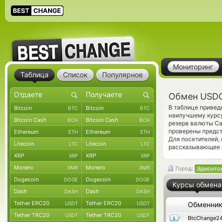
Мониторинг
Таблица
Список
Популярное
Обмен USDC
В таблице приве
Bitcoin
Bitcoin
BTC
BTC
наилучшему курсу
Bitcoin Cash
Bitcoin Cash
BCH
BCH
резерв валюты Ca
проверены предс
Ethereum
Ethereum
ETH
ETH
Для посетителей,
Litecoin
Litecoin
LTC
LTC
рассказывающее 
XRP
XRP
XRP
XRP
Monero
Monero
XMR
XMR
Город:
Эдмонто
Dogecoin
Dogecoin
DOGE
DOGE
Курсы обмена
Dash
Dash
DASH
DASH
Tether ERC20
Tether ERC20
USDT
USDT
Обменни
Tether TRC20
Tether TRC20
USDT
USDT
BtcChange2