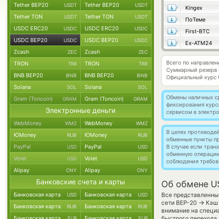
Tether BEP20
Tether BEP20
USDT
USDT
Kingex
Tether TON
Tether TON
USDT
USDT
ПоТеме
USDC ERC20
USDC ERC20
USDC
USDC
First-BTC
USDC BEP20
USDC BEP20
USDC
USDC
Ex-ATM24
Zcash
Zcash
ZEC
ZEC
Всего по направле
TRON
TRON
TRX
TRX
Суммарный резерв
BNB BEP20
BNB BEP20
BNB
BNB
Официальный курс
Solana
Solana
SOL
SOL
Обмены наличных с
Gram (Toncoin)
Gram (Toncoin)
GRAM
GRAM
фиксирования курс
Электронные деньги
сервисом в электр
WebMoney
WebMoney
WMZ
WMZ
В целях противоде
ЮMoney
ЮMoney
RUB
RUB
обменные пункты п
PayPal
PayPal
В случае если тра
USD
USD
обменную операци
Volet
Volet
USD
USD
соблюдения требов
Alipay
Alipay
CNY
CNY
Банковские счета и карты
Об обмене U
Банковская карта
Банковская карта
Все представленные
USD
USD
→
сети BEP-20
Кэш 
Банковская карта
Банковская карта
RUB
RUB
внимание на специа
Банковская карта
Банковская карта
быстрого перехода 
EUR
EUR