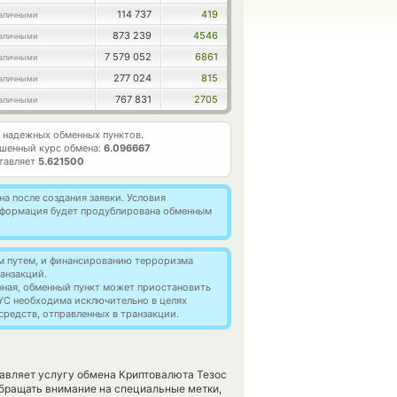
114 737
419
аличными
873 239
4546
аличными
7 579 052
6861
аличными
277 024
815
аличными
767 831
2705
аличными
надежных обменных пунктов.
шенный курс обмена:
6.096667
ставляет
5.621500
а после создания заявки. Условия
информация будет продублирована обменным
м путем, и финансированию терроризма
анзакций.
нная, обменный пункт может приостановить
YC необходима исключительно в целях
редств, отправленных в транзакции.
тавляет услугу обмена Криптовалюта Тезос
бращать внимание на специальные метки,