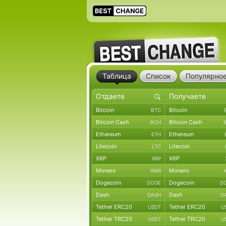
Таблица
Список
Популярно
Bitcoin
Bitcoin
BTC
Bitcoin Cash
Bitcoin Cash
BCH
Ethereum
Ethereum
ETH
Litecoin
Litecoin
LTC
XRP
XRP
XRP
Monero
Monero
XMR
Dogecoin
Dogecoin
DOGE
D
Dash
Dash
DASH
D
Tether ERC20
Tether ERC20
USDT
U
Tether TRC20
Tether TRC20
USDT
U