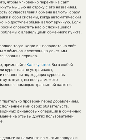
го, чтобы мгновенно перейти на сайт
икнуть мышью на строку с его названием.
ость осуществления обмена валюты, сразу
адки и сбои системы, когда автоматический
о, но доступен обмен валют вручную. Если
, просим оповестить нас о сложившейся
проблемы с владельцами обменного пункта,
днее тогда, когда вы попадаете на сайт
мы с обменом электронных денег, мы
ользования сервиса.
те, применяйте
Калькулятор
. Вы в любой
ли курсы вас не устраивают,
при появлении подходящих курсов вы
 отсутствуют, вы всегда можете
обменов с помощью транзитной валюты.
л тщательно проверен перед добавлением,
сполнением ими своих обязательств.
оводимых финансовых операций в обменных
имание на отзывы других пользователей,
е.
 деньги за наличные во многих городах и