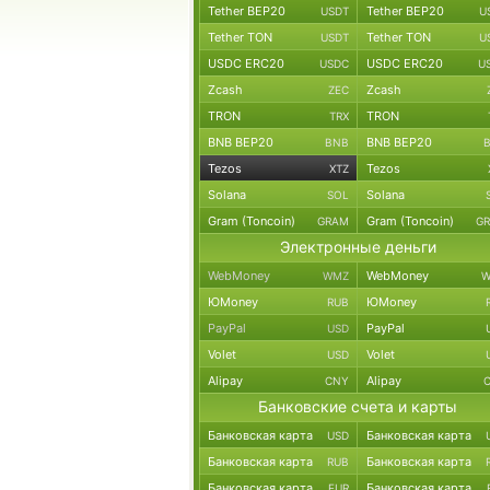
Tether BEP20
Tether BEP20
USDT
U
Tether TON
Tether TON
USDT
U
USDC ERC20
USDC ERC20
USDC
U
Zcash
Zcash
ZEC
TRON
TRON
TRX
BNB BEP20
BNB BEP20
BNB
Tezos
Tezos
XTZ
Solana
Solana
SOL
Gram (Toncoin)
Gram (Toncoin)
GRAM
G
Электронные деньги
WebMoney
WebMoney
WMZ
W
ЮMoney
ЮMoney
RUB
PayPal
PayPal
USD
Volet
Volet
USD
Alipay
Alipay
CNY
Банковские счета и карты
Банковская карта
Банковская карта
USD
Банковская карта
Банковская карта
RUB
Банковская карта
Банковская карта
EUR