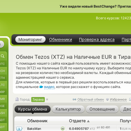
Уже видели новый BestChange? Пригла
Всего курсов:
1242
Мониторинг
Обменники
Проверка адреса
Пар
е
Обмен Tezos (XTZ) на Наличные EUR в Тира
С помощью нашего сайта каждый пользователь имеет возможност
BTC
Tezos (XTZ) на Наличные EUR по наилучшему курсу. Выберите по
BCH
на резервное количество необходимой валюты. Каждый обменный
администрацией нашего сервиса.
ETH
Для клиентов, которые в первый раз решили воспользоваться на
LTC
специальное
видео
, которое расскажет о функциях сайта.
XRP
XMR
Город:
Тирана
Обратный обмен
Избранное
OGE
Курсы обмена
Калькулятор
Оповещение
Дво
ASH
SDT
Обменник
Отдаете
Полу
▲
SDT
от 60 491
BaksMan
6.04905787
1
XTZ
EUR Н