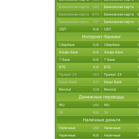
Банковская карта
Банковская карта
UAH
Банковская карта
Банковская карта
BYN
Банковская карта
Банковская карта
KZT
СБП
СБП
RUB
Интернет-банкинг
Сбербанк
Сбербанк
RUB
Альфа-Банк
Альфа-Банк
RUB
Т-Банк
Т-Банк
RUB
ВТБ
ВТБ
RUB
Приват 24
Приват 24
UAH
Kaspi Bank
Kaspi Bank
KZT
Revolut
Revolut
EUR
Денежные переводы
WU
WU
USD
ЗК
ЗК
RUB
Наличные деньги
Наличные
Наличные
USD
Наличные
Наличные
RUB