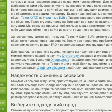
которые иногда находятся рядом с названием пункта обмена. Для то
выбранного вами обменного пункта, нужно всего лишь один раз кл
UAH
Если после перехода на сайт-обменник вы не обнаружили возможн
BYN
же обратитесь к его администратору. Бывают разнообразные непол
обмен
Tezos (XTZ)
на
Наличные EUR
в Тиране совершить невозможн
KZT
же обменять Tezos cryptocurrency на Euro cash все-таки не вышло
RUB
ситуации. Мы сразу же примем необходимые меры: рассмотрение 
либо удаление обменного сайта из листинга данного направления.
RUB
→
Зачастую получается так, что курсы Tezos
Cash-EUR намного выго
обменного пункта через наш сервис. Если у вас появились пробле
RUB
советуем посетить раздел FAQ и воспользоваться инструкцией исп
RUB
Для правильного расчета суммы, которую вы получаете или отдае
RUB
момент можете подробно изучить
Статистику
резервов и курсов. Ес
воспользуйтесь функцией
Оповещение
– задайте свои условия, и 
UAH
получите уведомление на Telegram или e-mail. Если пункты обмена
KZT
воспользоваться
Двойным обменом
и найти лучший вариант двух 
EUR
Надежность обменных сервисов
Каждый из обменных пунктов, присутствующих на нашем сайте, бы
USD
при этом команда BestChange непрерывно следит за надлежащим и
Использование мониторинга позволяет повысить безопасность пр
RUB
пунктах. При выборе обменного пункта, пожалуйста, обращайте вн
размер резервов и текущий статус обменника на нашем мониторинг
USD
Выберите подходящий город
RUB
Обменные пункты покупают и продают криптовалюты и электронные