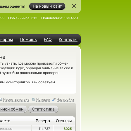
На новый сайт
шаем оценить!
399
Обменников:
613
Обновление:
16:14:29
тнерам
Помощь
FAQ
Контакты
не
ь узнать, где можно произвести обмен
дходящий курс, обращая внимание также и
 пункт был досконально проверен
шим мониторингом, мы советуем
Несоответствие
История
Настройка
йной обмен
Статистика
чаете
Резерв
Отзывы
114 737
8025
аличными