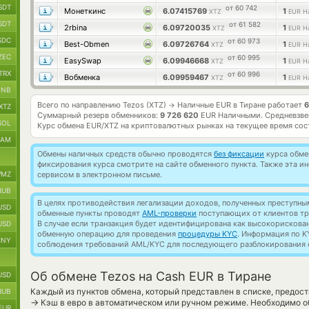
SDT
от 60 742
Монеткинс
6.07415769
1
XTZ
EUR Н
SDT
от 61 582
2rbina
6.09720035
1
XTZ
EUR Н
SDC
от 60 973
Best-Obmen
6.09726764
1
XTZ
EUR Н
ZEC
от 60 995
EasySwap
6.09946668
1
XTZ
EUR Н
TRX
от 60 996
Вобменка
6.09959467
1
XTZ
EUR Н
BNB
Всего по направлению Tezos (XTZ)
Наличные EUR в Тиране работает
6
→
XTZ
Суммарный резерв обменников:
9 726 620
EUR Наличными.
Средневзве
SOL
Курс обмена
EUR/XTZ
на криптовалютных рынках на текущее время со
RAM
Обмены наличных средств обычно проводятся
без фиксации
курса обмен
фиксирования курса смотрите на сайте обменного пункта. Также эта 
MZ
сервисом в электронном письме.
RUB
В целях противодействия легализации доходов, полученных преступны
USD
обменные пункты проводят
AML-проверки
поступающих от клиентов тр
В случае если транзакция будет идентифицирована как высокорискова
USD
обменную операцию для проведения
процедуры KYC
. Информация по K
CNY
соблюдения требований AML/KYC для последующего разблокирования с
Об обмене Tezos на Cash EUR в Тиране
USD
Каждый из пунктов обмена, который представлен в списке, предос
RUB
→
Кэш в евро в автоматическом или ручном режиме. Необходимо о
EUR