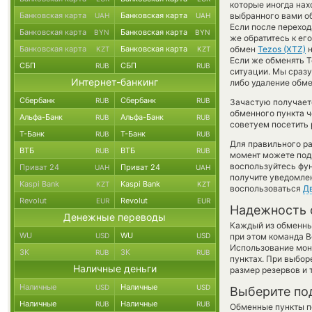
которые иногда нах
Банковская карта
Банковская карта
выбранного вами об
UAH
UAH
Если после перехо
Банковская карта
Банковская карта
BYN
BYN
же обратитесь к ег
Банковская карта
Банковская карта
обмен
Tezos (XTZ)
KZT
KZT
Если же обменять T
СБП
СБП
RUB
RUB
ситуации. Мы сраз
Интернет-банкинг
либо удаление обме
Сбербанк
Сбербанк
RUB
RUB
Зачастую получаетс
обменного пункта ч
Альфа-Банк
Альфа-Банк
RUB
RUB
советуем посетить 
Т-Банк
Т-Банк
RUB
RUB
Для правильного ра
ВТБ
ВТБ
RUB
RUB
момент можете под
воспользуйтесь фу
Приват 24
Приват 24
UAH
UAH
получите уведомлен
Kaspi Bank
Kaspi Bank
KZT
KZT
воспользоваться
Д
Revolut
Revolut
EUR
EUR
Надежность 
Денежные переводы
Каждый из обменны
WU
WU
USD
USD
при этом команда 
Использование мон
ЗК
ЗК
RUB
RUB
пунктах. При выбор
Наличные деньги
размер резервов и 
Наличные
Наличные
USD
USD
Выберите по
Наличные
Наличные
RUB
RUB
Обменные пункты по