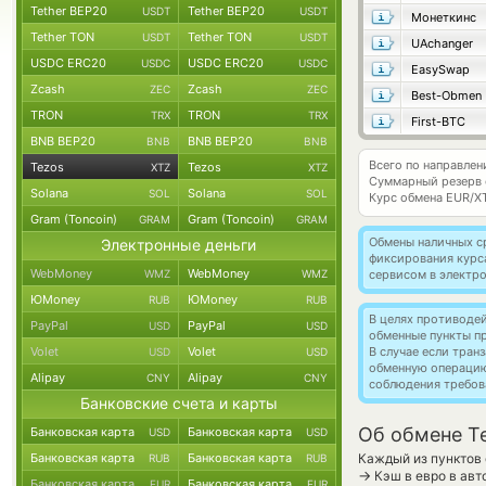
Tether BEP20
Tether BEP20
USDT
USDT
Монеткинс
Tether TON
Tether TON
USDT
USDT
UAchanger
USDC ERC20
USDC ERC20
USDC
USDC
EasySwap
Zcash
Zcash
ZEC
ZEC
Best-Obmen
TRON
TRON
TRX
TRX
First-BTC
BNB BEP20
BNB BEP20
BNB
BNB
Всего по направлен
Tezos
Tezos
XTZ
XTZ
Суммарный резерв
Solana
Solana
SOL
SOL
Курс обмена
EUR/X
Gram (Toncoin)
Gram (Toncoin)
GRAM
GRAM
Обмены наличных с
Электронные деньги
фиксирования курс
WebMoney
WebMoney
WMZ
WMZ
сервисом в электр
ЮMoney
ЮMoney
RUB
RUB
В целях противоде
PayPal
PayPal
USD
USD
обменные пункты п
Volet
Volet
В случае если тра
USD
USD
обменную операци
Alipay
Alipay
CNY
CNY
соблюдения требов
Банковские счета и карты
Об обмене Te
Банковская карта
Банковская карта
USD
USD
Банковская карта
Банковская карта
Каждый из пунктов 
RUB
RUB
→
Кэш в евро в авт
Банковская карта
Банковская карта
EUR
EUR