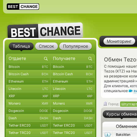
Мониторинг
Таблица
Список
Популярное
Обмен Tezo
С помощью нашего
Bitcoin
Bitcoin
BTC
BTC
Tezos (XTZ) на Н
Bitcoin Cash
Bitcoin Cash
BCH
BCH
на резервное кол
администрацией н
Ethereum
Ethereum
ETH
ETH
Для клиентов, ко
Litecoin
Litecoin
LTC
LTC
специальное
в
XRP
XRP
XRP
XRP
Monero
Monero
XMR
XMR
Город:
Штутгар
Dogecoin
Dogecoin
DOGE
DOGE
Курсы обмена
Dash
Dash
DASH
DASH
Tether ERC20
Tether ERC20
USDT
USDT
Обменни
Tether TRC20
Tether TRC20
USDT
USDT
BaksMan