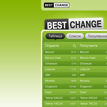
Таблица
Список
Популярно
Bitcoin
Bitcoin
BTC
Bitcoin Cash
Bitcoin Cash
BCH
Ethereum
Ethereum
ETH
Litecoin
Litecoin
LTC
XRP
XRP
XRP
Monero
Monero
XMR
Dogecoin
Dogecoin
DOGE
D
Dash
Dash
DASH
D
Tether ERC20
Tether ERC20
USDT
U
Tether TRC20
Tether TRC20
USDT
U