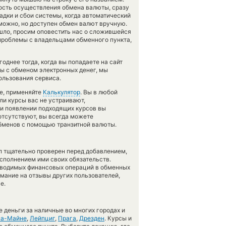
ость осуществления обмена валюты, сразу
адки и сбои системы, когда автоматический
ожно, но доступен обмен валют вручную.
вышло, просим оповестить нас о сложившейся
проблемы с владельцами обменного пункта,
днее тогда, когда вы попадаете на сайт
мы с обменом электронных денег, мы
ользования сервиса.
те, применяйте
Калькулятор
. Вы в любой
ли курсы вас не устраивают,
при появлении подходящих курсов вы
 отсутствуют, вы всегда можете
обменов с помощью транзитной валюты.
л тщательно проверен перед добавлением,
сполнением ими своих обязательств.
оводимых финансовых операций в обменных
имание на отзывы других пользователей,
е.
 деньги за наличные во многих городах и
на-Майне
,
Лейпциг
,
Прага
,
Дрезден
. Курсы и