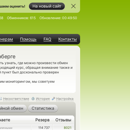
На новый сайт
шаем оценить!
68
Обменников:
615
Обновление:
00:49:50
тнерам
Помощь
FAQ
Контакты
нберге
ь узнать, где можно произвести обмен
дходящий курс, обращая внимание также и
 пункт был досконально проверен
шим мониторингом, мы советуем
Несоответствие
История
Настройка
йной обмен
Статистика
чаете
Резерв
Отзывы
114 737
8021
аличными