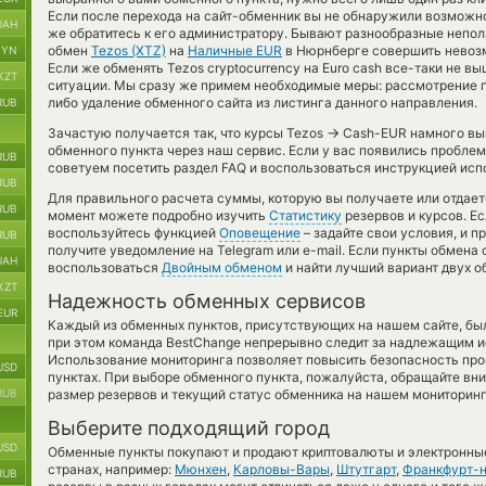
Если после перехода на сайт-обменник вы не обнаружили возможн
UAH
же обратитесь к его администратору. Бывают разнообразные непол
обмен
Tezos (XTZ)
на
Наличные EUR
в Нюрнберге совершить невозм
BYN
Если же обменять Tezos cryptocurrency на Euro cash все-таки не 
KZT
ситуации. Мы сразу же примем необходимые меры: рассмотрение 
либо удаление обменного сайта из листинга данного направления.
RUB
→
Зачастую получается так, что курсы Tezos
Cash-EUR намного выго
обменного пункта через наш сервис. Если у вас появились пробле
RUB
советуем посетить раздел FAQ и воспользоваться инструкцией исп
RUB
Для правильного расчета суммы, которую вы получаете или отдае
RUB
момент можете подробно изучить
Статистику
резервов и курсов. Ес
воспользуйтесь функцией
Оповещение
– задайте свои условия, и 
RUB
получите уведомление на Telegram или e-mail. Если пункты обмена
UAH
воспользоваться
Двойным обменом
и найти лучший вариант двух 
KZT
Надежность обменных сервисов
EUR
Каждый из обменных пунктов, присутствующих на нашем сайте, бы
при этом команда BestChange непрерывно следит за надлежащим и
Использование мониторинга позволяет повысить безопасность пр
USD
пунктах. При выборе обменного пункта, пожалуйста, обращайте вн
RUB
размер резервов и текущий статус обменника на нашем мониторинг
Выберите подходящий город
USD
Обменные пункты покупают и продают криптовалюты и электронные
странах, например:
Мюнхен
,
Карловы-Вары
,
Штутгарт
,
Франкфурт-
RUB