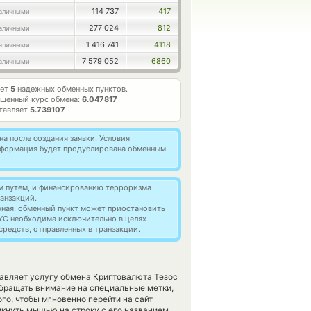
114 737
417
аличными
277 024
812
аличными
1 416 741
4118
аличными
7 579 052
6860
аличными
ает
5
надежных обменных пунктов.
шенный курс обмена:
6.047817
ставляет
5.739107
а после создания заявки. Условия
информация будет продублирована обменным
м путем, и финансированию терроризма
анзакций.
нная, обменный пункт может приостановить
YC необходима исключительно в целях
редств, отправленных в транзакции.
тавляет услугу обмена Криптовалюта Тезос
бращать внимание на специальные метки,
го, чтобы мгновенно перейти на сайт
икнуть мышью на строку с его названием.