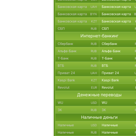
Банковская карта
Банковская карта
UAH
Банковская карта
Банковская карта
BYN
Банковская карта
Банковская карта
KZT
СБП
СБП
RUB
Интернет-банкинг
Сбербанк
Сбербанк
RUB
Альфа-Банк
Альфа-Банк
RUB
Т-Банк
Т-Банк
RUB
ВТБ
ВТБ
RUB
Приват 24
Приват 24
UAH
Kaspi Bank
Kaspi Bank
KZT
Revolut
Revolut
EUR
Денежные переводы
WU
WU
USD
ЗК
ЗК
RUB
Наличные деньги
Наличные
Наличные
USD
Наличные
Наличные
RUB