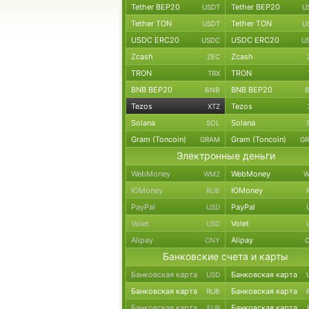
Tether BEP20
Tether BEP20
USDT
U
Tether TON
Tether TON
USDT
U
USDC ERC20
USDC ERC20
USDC
U
Zcash
Zcash
ZEC
TRON
TRON
TRX
BNB BEP20
BNB BEP20
BNB
Tezos
Tezos
XTZ
Solana
Solana
SOL
Gram (Toncoin)
Gram (Toncoin)
GRAM
G
Электронные деньги
WebMoney
WebMoney
WMZ
W
ЮMoney
ЮMoney
RUB
PayPal
PayPal
USD
Volet
Volet
USD
Alipay
Alipay
CNY
Банковские счета и карты
Банковская карта
Банковская карта
USD
Банковская карта
Банковская карта
RUB
Банковская карта
Банковская карта
EUR