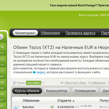
Уже видели новый BestChange? Пригла
Всего курсов:
10623
Мониторинг
Обменники
Проверка адреса
Пар
е
Обмен Tezos (XTZ) на Наличные EUR в Нюр
С помощью нашего сайта каждый пользователь имеет возможност
BTC
Tezos (XTZ) на Наличные EUR по наилучшему курсу. Выберите по
BCH
на резервное количество необходимой валюты. Каждый обменный
администрацией нашего сервиса.
ETH
Для клиентов, которые в первый раз решили воспользоваться на
LTC
специальное
видео
, которое расскажет о функциях сайта.
XRP
XMR
Город:
Нюрнберг
Обратный обмен
Избранное
OGE
Курсы обмена
Калькулятор
Оповещение
Дво
ASH
SDT
Обменник
Отдаете
Полу
▲
SDT
от 60 007
BaksMan
6.00065019
1
XTZ
EUR Н