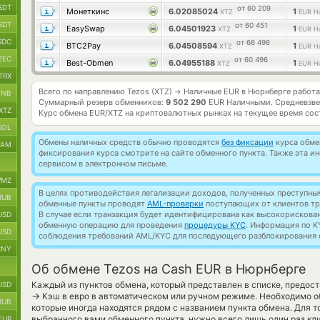
SDT
от 60 209
Монеткинс
6.02085024
1
XTZ
EUR Н
SDT
от 60 451
EasySwap
6.04501923
1
XTZ
EUR Н
SDC
от 66 496
BTC2Pay
6.04508594
1
XTZ
EUR Н
ZEC
от 60 496
Best-Obmen
6.04955188
1
XTZ
EUR Н
TRX
Всего по направлению Tezos (XTZ)
Наличные EUR в Нюрнберге работ
→
BNB
Суммарный резерв обменников:
9 502 290
EUR Наличными.
Средневзве
XTZ
Курс обмена
EUR/XTZ
на криптовалютных рынках на текущее время со
SOL
Обмены наличных средств обычно проводятся
без фиксации
курса обмен
RAM
фиксирования курса смотрите на сайте обменного пункта. Также эта 
сервисом в электронном письме.
MZ
В целях противодействия легализации доходов, полученных преступны
RUB
обменные пункты проводят
AML-проверки
поступающих от клиентов тр
В случае если транзакция будет идентифицирована как высокорискова
USD
обменную операцию для проведения
процедуры KYC
. Информация по K
USD
соблюдения требований AML/KYC для последующего разблокирования с
CNY
Об обмене Tezos на Cash EUR в Нюрнберге
Каждый из пунктов обмена, который представлен в списке, предос
USD
→
Кэш в евро в автоматическом или ручном режиме. Необходимо о
RUB
которые иногда находятся рядом с названием пункта обмена. Для то
выбранного вами обменного пункта, нужно всего лишь один раз кл
EUR