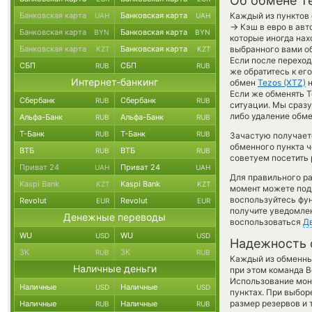
Об обмене Te
Банковская карта
Банковская карта
Каждый из пунктов 
UAH
UAH
→
Кэш в евро в авт
Банковская карта
Банковская карта
BYN
BYN
которые иногда нах
Банковская карта
Банковская карта
выбранного вами об
KZT
KZT
Если после перехо
СБП
СБП
RUB
RUB
же обратитесь к ег
Интернет-банкинг
обмен
Tezos (XTZ)
Если же обменять T
Сбербанк
Сбербанк
RUB
RUB
ситуации. Мы сраз
либо удаление обме
Альфа-Банк
Альфа-Банк
RUB
RUB
Т-Банк
Т-Банк
RUB
RUB
Зачастую получаетс
обменного пункта ч
ВТБ
ВТБ
RUB
RUB
советуем посетить 
Приват 24
Приват 24
UAH
UAH
Для правильного ра
Kaspi Bank
Kaspi Bank
KZT
KZT
момент можете под
воспользуйтесь фу
Revolut
Revolut
EUR
EUR
получите уведомлен
Денежные переводы
воспользоваться
Д
WU
WU
USD
USD
Надежность 
ЗК
ЗК
RUB
RUB
Каждый из обменны
Наличные деньги
при этом команда 
Использование мон
Наличные
Наличные
USD
USD
пунктах. При выбор
размер резервов и 
Наличные
Наличные
RUB
RUB