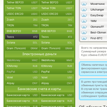
Tether BEP20
Tether BEP20
USDT
USDT
Монеткинс
Tether TON
Tether TON
USDT
USDT
UAchanger
USDC ERC20
USDC ERC20
USDC
USDC
EasySwap
Zcash
Zcash
ZEC
ZEC
1WM
TRON
TRON
TRX
TRX
ObmenoFF
BNB BEP20
BNB BEP20
BNB
BNB
Best-Obmen
Tezos
Tezos
XTZ
XTZ
First-BTC
Solana
Solana
SOL
SOL
Всего по направлен
Gram (Toncoin)
Gram (Toncoin)
GRAM
GRAM
Суммарный резерв
Электронные деньги
Курс обмена
EUR/X
WebMoney
WebMoney
WMZ
WMZ
Обмены наличных с
ЮMoney
ЮMoney
RUB
RUB
фиксирования курс
PayPal
PayPal
USD
USD
сервисом в электр
Volet
Volet
USD
USD
В целях противоде
Alipay
Alipay
CNY
CNY
обменные пункты п
Банковские счета и карты
В случае если тра
обменную операци
Банковская карта
Банковская карта
USD
USD
соблюдения требов
Банковская карта
Банковская карта
RUB
RUB
Банковская карта
Банковская карта
EUR
EUR