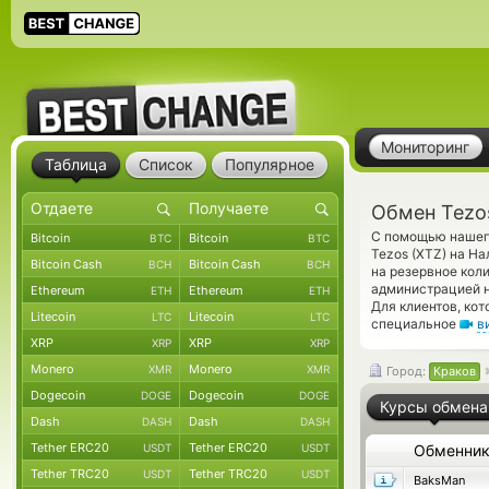
Мониторинг
Таблица
Список
Популярное
Обмен Tezo
С помощью нашего
Bitcoin
Bitcoin
BTC
BTC
Tezos (XTZ) на Н
Bitcoin Cash
Bitcoin Cash
BCH
BCH
на резервное кол
администрацией н
Ethereum
Ethereum
ETH
ETH
Для клиентов, ко
Litecoin
Litecoin
LTC
LTC
специальное
в
XRP
XRP
XRP
XRP
Monero
Monero
XMR
XMR
Город:
Краков
Dogecoin
Dogecoin
DOGE
DOGE
Курсы обмена
Dash
Dash
DASH
DASH
Tether ERC20
Tether ERC20
USDT
USDT
Обменни
Tether TRC20
Tether TRC20
USDT
USDT
BaksMan