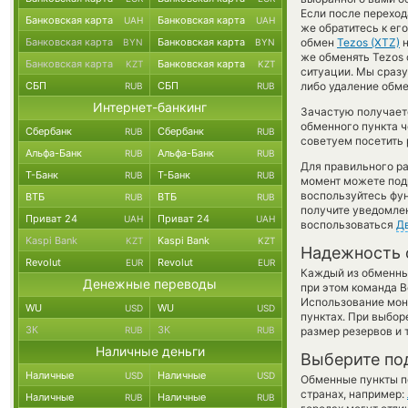
Если после перехо
Банковская карта
Банковская карта
UAH
UAH
же обратитесь к ег
Банковская карта
Банковская карта
обмен
Tezos (XTZ)
BYN
BYN
же обменять Tezos 
Банковская карта
Банковская карта
KZT
KZT
ситуации. Мы сраз
СБП
СБП
либо удаление обме
RUB
RUB
Интернет-банкинг
Зачастую получаетс
обменного пункта ч
Сбербанк
Сбербанк
RUB
RUB
советуем посетить 
Альфа-Банк
Альфа-Банк
RUB
RUB
Для правильного ра
Т-Банк
Т-Банк
RUB
RUB
момент можете под
воспользуйтесь фу
ВТБ
ВТБ
RUB
RUB
получите уведомлен
Приват 24
Приват 24
UAH
UAH
воспользоваться
Д
Kaspi Bank
Kaspi Bank
KZT
KZT
Надежность 
Revolut
Revolut
EUR
EUR
Каждый из обменны
Денежные переводы
при этом команда 
Использование мон
WU
WU
USD
USD
пунктах. При выбор
ЗК
ЗК
RUB
RUB
размер резервов и 
Наличные деньги
Выберите по
Наличные
Наличные
USD
USD
Обменные пункты по
странах, например:
Наличные
Наличные
RUB
RUB