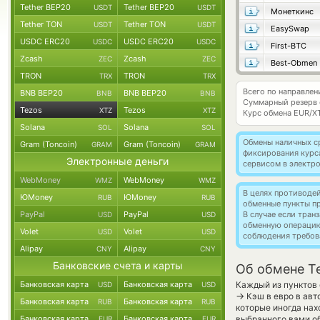
Tether BEP20
Tether BEP20
USDT
USDT
Монеткинс
Tether TON
Tether TON
USDT
USDT
EasySwap
USDC ERC20
USDC ERC20
USDC
USDC
First-BTC
Zcash
Zcash
ZEC
ZEC
Best-Obmen
TRON
TRON
TRX
TRX
Всего по направлен
BNB BEP20
BNB BEP20
BNB
BNB
Суммарный резерв
Tezos
Tezos
XTZ
XTZ
Курс обмена
EUR/X
Solana
Solana
SOL
SOL
Обмены наличных с
Gram (Toncoin)
Gram (Toncoin)
GRAM
GRAM
фиксирования курс
Электронные деньги
сервисом в электр
WebMoney
WebMoney
WMZ
WMZ
В целях противоде
ЮMoney
ЮMoney
RUB
RUB
обменные пункты п
PayPal
PayPal
В случае если тра
USD
USD
обменную операци
Volet
Volet
USD
USD
соблюдения требов
Alipay
Alipay
CNY
CNY
Банковские счета и карты
Об обмене Te
Банковская карта
Банковская карта
Каждый из пунктов 
USD
USD
→
Кэш в евро в авт
Банковская карта
Банковская карта
RUB
RUB
которые иногда нах
Банковская карта
Банковская карта
выбранного вами об
EUR
EUR