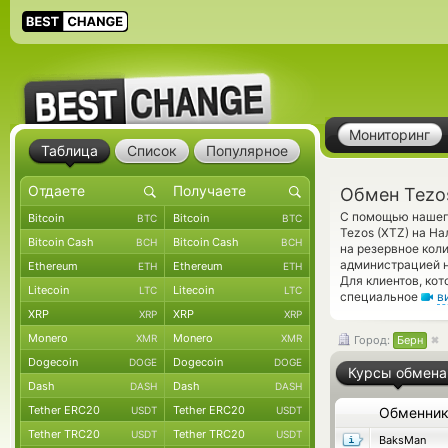
Мониторинг
Таблица
Список
Популярное
Обмен Tezos
С помощью нашего
Bitcoin
Bitcoin
BTC
BTC
Tezos (XTZ) на Н
Bitcoin Cash
Bitcoin Cash
BCH
BCH
на резервное кол
администрацией н
Ethereum
Ethereum
ETH
ETH
Для клиентов, ко
Litecoin
Litecoin
LTC
LTC
специальное
в
XRP
XRP
XRP
XRP
Monero
Monero
XMR
XMR
Город:
Берн
Dogecoin
Dogecoin
DOGE
DOGE
Курсы обмена
Dash
Dash
DASH
DASH
Tether ERC20
Tether ERC20
USDT
USDT
Обменни
Tether TRC20
Tether TRC20
USDT
USDT
BaksMan