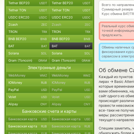
Tether BEP20
Tether BEP20
USDT
USDT
Всего по направле
Суммарный резерв
Tether TON
Tether TON
USDT
USDT
Курс обмена
BAT/T
USDC ERC20
USDC ERC20
USDC
USDC
Zcash
Zcash
ZEC
ZEC
Реальный курс обме
точной информации
TRON
TRON
TRX
TRX
предложить.
BNB BEP20
BNB BEP20
BNB
BNB
BAT
BAT
BAT
BAT
Обмены наличных с
фиксирования курс
Solana
Solana
SOL
SOL
сервисом в электр
Gram (Toncoin)
Gram (Toncoin)
GRAM
GRAM
Электронные деньги
Об обмене C
WebMoney
WebMoney
WMZ
WMZ
Каждый из пунктов 
→
лирах
Basic Atte
ЮMoney
ЮMoney
RUB
RUB
которые временами 
PayPal
PayPal
USD
USD
вами обменника, на
сайт одного из обм
Volet
Volet
USD
USD
происходят различн
Alipay
Alipay
CNY
CNY
провести невозможно
все-таки не получ
Банковские счета и карты
меры: рассмотрение
Банковская карта
Банковская карта
USD
USD
текущего направле
Банковская карта
Банковская карта
RUB
RUB
Спешим заметить, 
обнаружить более 
Банковская карта
Банковская карта
EUR
EUR