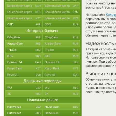
Если вы никогда не
Банковская карта
Банковская карта
UAH
UAH
воспользуйтесь наш
Банковская карта
Банковская карта
BYN
BYN
Используйте
Кальк
Банковская карта
Банковская карта
KZT
KZT
сервисом вы, в люб
рейтинге сайтов-об
СБП
СБП
RUB
RUB
и получите оповеще
Интернет-банкинг
отсутствия обменн
обменов через тра
Сбербанк
Сбербанк
RUB
RUB
Надежность 
Альфа-Банк
Альфа-Банк
RUB
RUB
Каждый из обменны
Т-Банк
Т-Банк
RUB
RUB
при этом команда 
ВТБ
ВТБ
RUB
RUB
Использование мон
пунктах. При выбор
Приват 24
Приват 24
UAH
UAH
размер резервов и 
Kaspi Bank
Kaspi Bank
KZT
KZT
Выберите по
Revolut
Revolut
EUR
EUR
Обменные пункты по
Денежные переводы
странах, например:
WU
WU
Курсы и резервы в 
USD
USD
локацию, где вам б
ЗК
ЗК
RUB
RUB
Наличные деньги
Наличные
Наличные
USD
USD
Наличные
Наличные
RUB
RUB