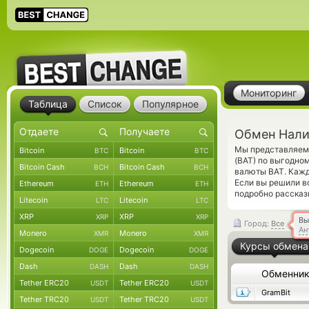
Мониторинг
Таблица
Список
Популярное
Обмен Нали
Мы представляем 
Bitcoin
Bitcoin
BTC
BTC
(BAT) по выгодно
Bitcoin Cash
Bitcoin Cash
BCH
BCH
валюты BAT. Кажд
Если вы решили в
Ethereum
Ethereum
ETH
ETH
подробно рассказ
Litecoin
Litecoin
LTC
LTC
XRP
XRP
XRP
XRP
Вы
Город:
Все
Ан
Monero
Monero
XMR
XMR
Курсы обмена
Dogecoin
Dogecoin
DOGE
DOGE
Dash
Dash
DASH
DASH
Обменни
Tether ERC20
Tether ERC20
USDT
USDT
GramBit
Tether TRC20
Tether TRC20
USDT
USDT