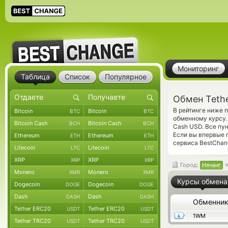
Мониторинг
Таблица
Список
Популярное
Обмен Teth
В рейтинге ниже 
Bitcoin
Bitcoin
BTC
BTC
обменному курсу.
Bitcoin Cash
Bitcoin Cash
BCH
BCH
Cash USD. Все пу
Если вы впервые 
Ethereum
Ethereum
ETH
ETH
сервиса BestChan
Litecoin
Litecoin
LTC
LTC
XRP
XRP
XRP
XRP
Город:
Нячанг
Monero
Monero
XMR
XMR
Курсы обмена
Dogecoin
Dogecoin
DOGE
DOGE
Dash
Dash
DASH
DASH
Обменни
Tether ERC20
Tether ERC20
USDT
USDT
1WM
Tether TRC20
Tether TRC20
USDT
USDT