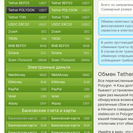
Tether BEP20
Tether BEP20
USDT
USDT
Всего по направле
Суммарный резерв
Tether POLYGON
Tether POLYGON
USDT
USDT
Tether TON
Tether TON
USDT
USDT
Обмены наличных с
USDC ERC20
USDC ERC20
USDC
USDC
фиксирования курс
сервисом в электр
Zcash
Zcash
ZEC
ZEC
TRON
TRON
TRX
TRX
В целях противоде
BNB BEP20
BNB BEP20
BNB
BNB
обменные пункты п
В случае если тра
Solana
Solana
SOL
SOL
обменную операци
Gram (Toncoin)
Gram (Toncoin)
GRAM
GRAM
соблюдения требов
Электронные деньги
Обмен Tethe
WebMoney
WebMoney
WMZ
WMZ
Все перечисленные 
ЮMoney
ЮMoney
RUB
RUB
→
Polygon
Кэш долл
PayPal
PayPal
USD
USD
бывают установлены
один раз мышкой по
Volet
Volet
USD
USD
обнаружена возможн
Alipay
Alipay
CNY
CNY
различные сбои и н
в Нячанге совершит
Банковские счета и карты
stablecoin in Polyg
Банковская карта
Банковская карта
USD
USD
вашей помощью мы 
отключим этот обме
Банковская карта
Банковская карта
RUB
RUB
Имейте в виду, что
Банковская карта
Банковская карта
EUR
EUR