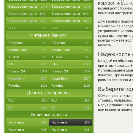
→
POLYGON
Cash-U
Банковская карта
Банковская карта
UAH
UAH
возникают сложност
понятной инструкци
Банковская карта
Банковская карта
BYN
BYN
Банковская карта
Банковская карта
KZT
KZT
Для верного подсче
мониторинге всегд
СБП
СБП
RUB
RUB
устраивают, испол
Интернет-банкинг
курса вы получите 
всегда можете вос
Сбербанк
Сбербанк
RUB
RUB
валюты.
Альфа-Банк
Альфа-Банк
RUB
RUB
Надежность 
Т-Банк
Т-Банк
RUB
RUB
Каждый из обменны
ВТБ
ВТБ
RUB
RUB
при этом команда 
Использование мон
Приват 24
Приват 24
UAH
UAH
пунктах. При выбор
Kaspi Bank
Kaspi Bank
KZT
KZT
размер резервов и 
Revolut
Revolut
EUR
EUR
Выберите по
Денежные переводы
Обменные пункты по
странах, например:
WU
WU
USD
USD
могут отличаться д
ЗК
ЗК
RUB
RUB
или вывести наличн
Наличные деньги
Наличные
Наличные
USD
USD
Наличные
Наличные
RUB
RUB