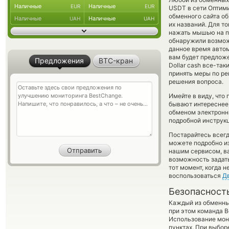
Наличные
Наличные
EUR
EUR
USDT в сети Опти
обменного сайта об
Наличные
Наличные
UAH
UAH
их названий. Для т
нажать мышью на по
обнаружили возможн
данное время авто
вам будет предложе
Предложения
BTC-кран
Dollar cash все-та
принять меры по ре
решения вопроса.
Имейте в виду, что
бывают интереснее,
обменом электронны
подробной инструкц
Постарайтесь всег
можете подробно и
нашим сервисом, в
возможность задать
тот момент, когда 
воспользоваться
Д
Безопасност
Каждый из обменны
при этом команда 
Использование мон
пунктах. При выбор