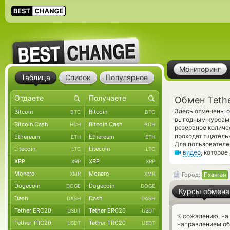
Мониторинг
Таблица
Список
Популярное
Обмен Teth
Здесь отмечены о
Bitcoin
Bitcoin
BTC
BTC
выгодным курсам 
Bitcoin Cash
Bitcoin Cash
BCH
BCH
резервное количе
проходят тщатель
Ethereum
Ethereum
ETH
ETH
Для пользователе
Litecoin
Litecoin
LTC
LTC
видео
, которое
XRP
XRP
XRP
XRP
Monero
Monero
XMR
XMR
Город:
Пханган
Dogecoin
Dogecoin
DOGE
DOGE
Курсы обмена
Dash
Dash
DASH
DASH
Tether ERC20
Tether ERC20
USDT
USDT
К сожалению, на
Tether TRC20
Tether TRC20
USDT
USDT
направлением об