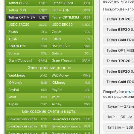
вероятно, что тр
Tether BEP20
Tether BEP20
USDT
USDT
Посмотрите напр
Tether TON
Tether TON
USDT
USDT
Tether OPTIMISM
Tether OPTIMISM
USDT
USDT
Tether
TRC20
(
USDC ERC20
USDC ERC20
USDC
USDC
Tether
BEP20
(
Zcash
Zcash
ZEC
ZEC
TRON
TRON
TRX
TRX
Tether
Gold ER
BNB BEP20
BNB BEP20
BNB
BNB
Tether OPTIMI
Solana
Solana
SOL
SOL
Gram (Toncoin)
Gram (Toncoin)
GRAM
GRAM
Tether
TRC20
(
Электронные деньги
Tether
BEP20
(
WebMoney
WebMoney
WMZ
WMZ
Tether
Gold ER
ЮMoney
ЮMoney
RUB
RUB
PayPal
PayPal
USD
USD
Попробуйте
отме
есть предложени
Volet
Volet
USD
USD
Alipay
Alipay
CNY
CNY
Пхукет — 272 
Банковские счета и карты
Чанг — 361 км
Банковская карта
Банковская карта
USD
USD
Банковская карта
Банковская карта
RUB
RUB
Паттайя — 368
Банковская карта
Банковская карта
EUR
EUR