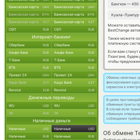
Бангкок — 450
Банковская карта
Банковская карта
UAH
UAH
Банковская карта
Банковская карта
BYN
BYN
Куала-Лумпур
Банковская карта
Банковская карта
KZT
KZT
Можете оставит
СБП
СБП
RUB
RUB
BestChange авто
Интернет-банкинг
Также можете о
платежную систе
Сбербанк
Сбербанк
RUB
RUB
Если вам станут
Альфа-Банк
Альфа-Банк
RUB
RUB
Пхангане, будем
Т-Банк
Т-Банк
RUB
RUB
чтобы предложен
ВТБ
ВТБ
RUB
RUB
Приват 24
Приват 24
UAH
UAH
Обмены наличных с
фиксирования курс
Kaspi Bank
Kaspi Bank
KZT
KZT
сервисом в электр
Revolut
Revolut
EUR
EUR
Денежные переводы
В целях противоде
обменные пункты п
WU
WU
USD
USD
В случае если тра
ЗК
ЗК
RUB
RUB
обменную операци
соблюдения требов
Наличные деньги
Наличные
Наличные
USD
USD
Об обмене Te
Наличные
Наличные
RUB
RUB
Любой из обменных 