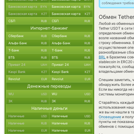
соблюдения требов
Банковская карта
Банковская карта
BYN
BYN
Банковская карта
Банковская карта
KZT
KZT
Обмен Tethe
СБП
СБП
RUB
RUB
Любой из обменных 
Интернет-банкинг
Tether USDT в сет
определения обменн
Сбербанк
Сбербанк
RUB
RUB
возле названий обм
строку обменника. 
Альфа-Банк
Альфа-Банк
RUB
RUB
осуществления опер
Т-Банк
Т-Банк
RUB
RUB
разнообразные сбои
BRL
в Бразилиа сов
ВТБ
ВТБ
RUB
RUB
stablecoin in ERC20
Приват 24
Приват 24
UAH
UAH
пожалуйста, сообщ
владельцами обменн
Kaspi Bank
Kaspi Bank
KZT
KZT
Revolut
Revolut
EUR
EUR
Спешим заметить, 
обнаружить более 
Денежные переводы
Если вы никогда н
WU
WU
системы мониторинг
USD
USD
ЗК
ЗК
RUB
RUB
Старайтесь каждый
использования наше
Наличные деньги
же вы не нашли в т
Наличные
Наличные
USD
USD
Оповещение
и полу
пункты не показаны
Наличные
Наличные
RUB
RUB
обменов с помощью
Наличные
Наличные
EUR
EUR