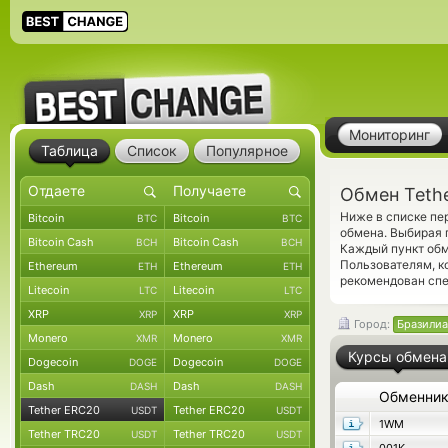
Мониторинг
Таблица
Список
Популярное
Обмен Teth
Ниже в списке пе
Bitcoin
Bitcoin
BTC
BTC
обмена. Выбирая 
Bitcoin Cash
Bitcoin Cash
BCH
BCH
Каждый пункт обм
Пользователям, к
Ethereum
Ethereum
ETH
ETH
рекомендован сп
Litecoin
Litecoin
LTC
LTC
XRP
XRP
XRP
XRP
Город:
Бразилиа
Monero
Monero
XMR
XMR
Курсы обмена
Dogecoin
Dogecoin
DOGE
DOGE
Dash
Dash
DASH
DASH
Обменни
Tether ERC20
Tether ERC20
USDT
USDT
1WM
Tether TRC20
Tether TRC20
USDT
USDT