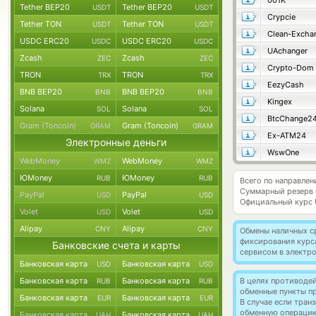
001K
Tether BEP20
Tether BEP20
USDT
USDT
Crypcie
Tether TON
Tether TON
USDT
USDT
Clean-Excha
USDC ERC20
USDC ERC20
USDC
USDC
UAchanger
Zcash
Zcash
ZEC
ZEC
Crypto-Dom
TRON
TRON
TRX
TRX
EezyCash
BNB BEP20
BNB BEP20
BNB
BNB
Kingex
Solana
Solana
SOL
SOL
BtcChange2
Gram (Toncoin)
Gram (Toncoin)
GRAM
GRAM
Ex-ATM24
Электронные деньги
WswOne
WebMoney
WebMoney
WMZ
WMZ
ЮMoney
ЮMoney
RUB
RUB
Всего по направлен
Суммарный резерв
PayPal
PayPal
USD
USD
Официальный курс
Volet
Volet
USD
USD
Alipay
Alipay
CNY
CNY
Обмены наличных с
фиксирования курс
Банковские счета и карты
сервисом в электр
Банковская карта
Банковская карта
USD
USD
Банковская карта
Банковская карта
В целях противоде
RUB
RUB
обменные пункты п
Банковская карта
Банковская карта
EUR
EUR
В случае если тра
обменную операци
Банковская карта
Банковская карта
UAH
UAH