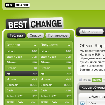
Мониторинг
Таблица
Список
Популярное
Обмен Rippl
Мы представляем 
Bitcoin
Bitcoin
BTC
BTC
Наличные EUR по 
Bitcoin Cash
Bitcoin Cash
BCH
BCH
обращайте вниман
пункты прошли ст
Ethereum
Ethereum
ETH
ETH
Если вы посетили
Litecoin
Litecoin
LTC
LTC
функциях сервиса
XRP
XRP
XRP
XRP
Monero
Monero
XMR
XMR
Город:
Парма
Dogecoin
Dogecoin
DOGE
DOGE
Курсы обмена
Dash
Dash
DASH
DASH
Tether ERC20
Tether ERC20
USDT
USDT
Обменни
Tether TRC20
Tether TRC20
USDT
USDT
60сек