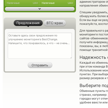
администратором об
Наличные
Наличные
UAH
UAH
направления обмен
Спешим уведомить,
обнаружить более в
Если вы еще ни раз
Предложения
BTC-кран
пожалуйста, воспол
Для правильного ра
мониторинге посто
сайтов-обменников 
получите информаци
показаны, вы, в лю
помощи транзитной
Надежность 
Каждый из обменны
при этом команда 
Использование мон
пунктах. При выбор
размер резервов и 
Выберите по
Обменные пункты по
странах, например:
городах могут отли
удобнее ввести или