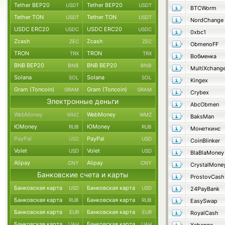
Tether BEP20
Tether BEP20
USDT
USDT
BTCWorm
Tether TON
Tether TON
USDT
USDT
NordChange
USDC ERC20
USDC ERC20
USDC
USDC
0xbc1
Zcash
Zcash
ZEC
ZEC
ObmenoFF
TRON
TRON
TRX
TRX
Вобменка
BNB BEP20
BNB BEP20
BNB
BNB
MultiXchang
Solana
Solana
SOL
SOL
Kingex
Gram (Toncoin)
Gram (Toncoin)
GRAM
GRAM
Crybex
Электронные деньги
AbcObmen
WebMoney
WebMoney
WMZ
WMZ
BaksMan
ЮMoney
ЮMoney
RUB
RUB
Монеткинс
PayPal
PayPal
USD
USD
CoinBlinker
Volet
Volet
USD
USD
BlaBlaMoney
Alipay
Alipay
CNY
CNY
CrystalMone
Банковские счета и карты
ProstovCash
Банковская карта
Банковская карта
USD
USD
24PayBank
Банковская карта
Банковская карта
RUB
RUB
EasySwap
Банковская карта
Банковская карта
EUR
EUR
RoyalCash
Банковская карта
Банковская карта
UAH
UAH