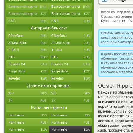
Xchange
Банковская карта
Банковская карта
BYN
BYN
Всего по направлен
Банковская карта
Банковская карта
KZT
KZT
Суммарный резерв
СБП
СБП
Курс обмена
EUR/X
RUB
RUB
Интернет-банкинг
Обмены наличных с
Сбербанк
Сбербанк
RUB
RUB
фиксирования курс
сервисом в электр
Альфа-Банк
Альфа-Банк
RUB
RUB
Т-Банк
Т-Банк
RUB
RUB
В целях противоде
ВТБ
ВТБ
RUB
RUB
обменные пункты п
В случае если тра
Приват 24
Приват 24
UAH
UAH
обменную операци
Kaspi Bank
Kaspi Bank
KZT
KZT
соблюдения требов
Revolut
Revolut
EUR
EUR
Обмен Ripple
Денежные переводы
Каждый из обменных
WU
WU
USD
USD
Кэш в евро в автом
ЗК
ЗК
RUB
RUB
внимание на специа
перейти на сайт ин
Наличные деньги
именем. Если вы со
Наличные
Наличные
USD
USD
нужно обратиться к
системе, когда ав
Наличные
Наличные
RUB
RUB
обмен валют вручну
Наличные
Наличные
EUR
EUR
cash, пожалуйста,