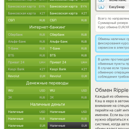
Монеткинс
Банковская карта
Банковская карта
BYN
BYN
EasySwap
Банковская карта
Банковская карта
KZT
KZT
Всего по направлен
СБП
СБП
RUB
RUB
Суммарный резерв
Интернет-банкинг
Курс обмена
EUR/X
Сбербанк
Сбербанк
RUB
RUB
Обмены наличных с
Альфа-Банк
Альфа-Банк
RUB
RUB
фиксирования курс
сервисом в электр
Т-Банк
Т-Банк
RUB
RUB
ВТБ
ВТБ
RUB
RUB
В целях противоде
Приват 24
Приват 24
UAH
UAH
обменные пункты п
В случае если тра
Kaspi Bank
Kaspi Bank
KZT
KZT
обменную операци
Revolut
Revolut
EUR
EUR
соблюдения требов
Денежные переводы
Обмен Ripple
WU
WU
USD
USD
Каждый из обменных
ЗК
ЗК
RUB
RUB
Кэш в евро в автом
Наличные деньги
внимание на специа
перейти на сайт ин
Наличные
Наличные
USD
USD
именем. Если вы со
Наличные
Наличные
RUB
RUB
нужно обратиться к
системе, когда ав
Наличные
Наличные
EUR
EUR
обмен валют вручну