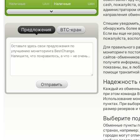
Наличные
Наличные
UAH
UAH
cash, пожалуйста,
администратором об
направления обмен
Спешим уведомить,
обнаружить более в
Предложения
BTC-кран
Если вы еще ни раз
пожалуйста, воспол
Для правильного ра
мониторинге посто
сайтов-обменников 
получите информаци
показаны, вы, в лю
помощи транзитной
Надежность 
Каждый из обменны
при этом команда 
Использование мон
пунктах. При выбор
размер резервов и 
Выберите по
Обменные пункты по
странах, например:
городах могут отли