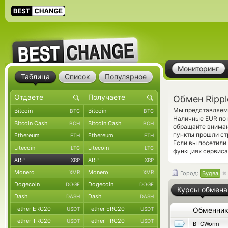
Мониторинг
Таблица
Список
Популярное
Обмен Rippl
Мы представляем 
Bitcoin
Bitcoin
BTC
BTC
Наличные EUR по 
Bitcoin Cash
Bitcoin Cash
BCH
BCH
обращайте вниман
пункты прошли ст
Ethereum
Ethereum
ETH
ETH
Если вы посетили
Litecoin
Litecoin
LTC
LTC
функциях сервиса
XRP
XRP
XRP
XRP
Monero
Monero
XMR
XMR
Город:
Будва
Dogecoin
Dogecoin
DOGE
DOGE
Курсы обмена
Dash
Dash
DASH
DASH
Tether ERC20
Tether ERC20
USDT
USDT
Обменни
Tether TRC20
Tether TRC20
USDT
USDT
BTCWorm