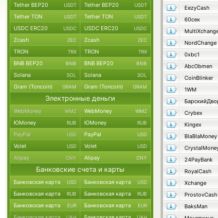
Tether BEP20
Tether BEP20
USDT
USDT
EezyCash
Tether TON
Tether TON
USDT
USDT
60сек
USDC ERC20
USDC ERC20
USDC
USDC
MultiXchang
Zcash
Zcash
ZEC
ZEC
NordChange
TRON
TRON
TRX
TRX
0xbc1
BNB BEP20
BNB BEP20
BNB
BNB
AbcObmen
Solana
Solana
SOL
SOL
CoinBlinker
Gram (Toncoin)
Gram (Toncoin)
GRAM
GRAM
1WM
Электронные деньги
БарскийДво
WebMoney
WebMoney
WMZ
WMZ
Crybex
ЮMoney
ЮMoney
RUB
RUB
Kingex
PayPal
PayPal
USD
USD
BlaBlaMoney
Volet
Volet
USD
USD
CrystalMone
Alipay
Alipay
CNY
CNY
24PayBank
Банковские счета и карты
RoyalCash
Банковская карта
Банковская карта
USD
USD
Xchange
Банковская карта
Банковская карта
RUB
RUB
ProstovCash
Банковская карта
Банковская карта
EUR
EUR
BaksMan
Банковская карта
Банковская карта
UAH
UAH