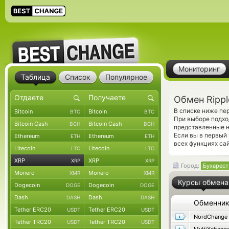
Мониторинг
Таблица
Список
Популярное
Обмен Rippl
В списке ниже пе
Bitcoin
Bitcoin
BTC
BTC
При выборе подхо
Bitcoin Cash
Bitcoin Cash
BCH
BCH
представленные н
Если вы в первый
Ethereum
Ethereum
ETH
ETH
всех функциях сай
Litecoin
Litecoin
LTC
LTC
XRP
XRP
XRP
XRP
Город:
Бухарест
Monero
Monero
XMR
XMR
Курсы обмена
Dogecoin
Dogecoin
DOGE
DOGE
Dash
Dash
DASH
DASH
Обменни
Tether ERC20
Tether ERC20
USDT
USDT
NordChange
Tether TRC20
Tether TRC20
USDT
USDT