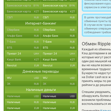
фиксирования курс
Банковская карта
Банковская карта
BYN
BYN
сервисом в электр
Банковская карта
Банковская карта
KZT
KZT
СБП
СБП
В целях противоде
RUB
RUB
обменные пункты п
Интернет-банкинг
В случае если тра
обменную операци
Сбербанк
Сбербанк
RUB
RUB
соблюдения требов
Альфа-Банк
Альфа-Банк
RUB
RUB
Т-Банк
Т-Банк
RUB
RUB
Обмен Ripple
ВТБ
ВТБ
RUB
RUB
Каждый из обменных
Кэш долларами в а
Приват 24
Приват 24
UAH
UAH
которые могут расп
Kaspi Bank
Kaspi Bank
KZT
KZT
один раз мышкой на
вы не нашли возмож
Revolut
Revolut
EUR
EUR
временные трудност
Денежные переводы
Бухаресте недоступ
на Dollar cash все
WU
WU
USD
USD
принять меры по ре
ЗК
ЗК
RUB
RUB
рейтинга до решен
Наличные деньги
Спешим уведомить,
обнаружить более и
Наличные
Наличные
USD
USD
возникли проблемы 
Наличные
Наличные
RUB
RUB
воспользоваться и
Наличные
Наличные
EUR
EUR
Применяйте
Кальку