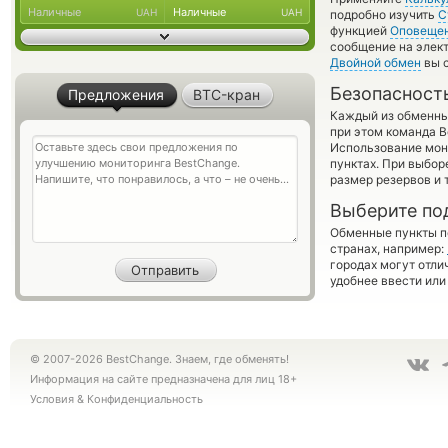
Наличные
Наличные
UAH
UAH
подробно изучить
С
функцией
Оповеще
сообщение на элект
Двойной обмен
вы с
Безопасност
Предложения
BTC-кран
Каждый из обменны
при этом команда 
Использование мон
пунктах. При выбор
размер резервов и 
Выберите по
Обменные пункты по
странах, например:
городах могут отли
удобнее ввести или
© 2007-2026 BestChange. Знаем, где обменять!
Информация на сайте предназначена для лиц 18+
Условия
&
Конфиденциальность