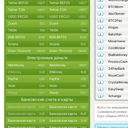
MultiXchang
Tether BEP20
Tether BEP20
USDT
USDT
BTCWorm
Tether TON
Tether TON
USDT
USDT
AbcObmen
USDC ERC20
USDC ERC20
USDC
USDC
BTC2Pay
Zcash
Zcash
ZEC
ZEC
Kingex
TRON
TRON
TRX
TRX
BaksMan
BNB BEP20
BNB BEP20
BNB
BNB
Монеткинс
Solana
Solana
SOL
SOL
CoinBlinker
Gram (Toncoin)
Gram (Toncoin)
GRAM
GRAM
BlaBlaMoney
Электронные деньги
ProstovCash
WebMoney
WebMoney
WMZ
WMZ
24PayBank
ЮMoney
ЮMoney
RUB
RUB
RoyalCash
PayPal
PayPal
USD
USD
CrystalMone
Volet
Volet
USD
USD
EasySwap
Alipay
Alipay
CNY
CNY
Xchange
Банковские счета и карты
Банковская карта
Банковская карта
USD
USD
Всего по направлен
Суммарный резерв
Банковская карта
Банковская карта
RUB
RUB
Курс обмена
XRP/U
Банковская карта
Банковская карта
EUR
EUR
Банковская карта
Банковская карта
UAH
UAH
Обмены наличных с