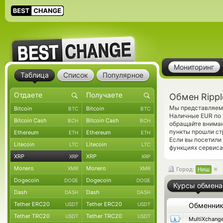
Мониторинг
Таблица
Список
Популярное
Обмен Rippl
Мы представляем 
Bitcoin
Bitcoin
BTC
BTC
Наличные EUR по 
Bitcoin Cash
Bitcoin Cash
BCH
BCH
обращайте вниман
пункты прошли ст
Ethereum
Ethereum
ETH
ETH
Если вы посетили
Litecoin
Litecoin
LTC
LTC
функциях сервиса
XRP
XRP
XRP
XRP
Monero
Monero
XMR
XMR
Город:
Ниш
Dogecoin
Dogecoin
DOGE
DOGE
Курсы обмена
Dash
Dash
DASH
DASH
Tether ERC20
Tether ERC20
USDT
USDT
Обменни
Tether TRC20
Tether TRC20
USDT
USDT
MultiXchang