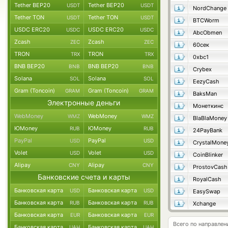
Tether BEP20
Tether BEP20
USDT
USDT
NordChange
Tether TON
Tether TON
USDT
USDT
BTCWorm
USDC ERC20
USDC ERC20
USDC
USDC
AbcObmen
Zcash
Zcash
ZEC
ZEC
60сек
TRON
TRON
TRX
TRX
0xbc1
BNB BEP20
BNB BEP20
BNB
BNB
Crybex
Solana
Solana
SOL
SOL
EezyCash
Gram (Toncoin)
Gram (Toncoin)
GRAM
GRAM
BaksMan
Электронные деньги
Монеткинс
WebMoney
WebMoney
WMZ
WMZ
BlaBlaMoney
ЮMoney
ЮMoney
RUB
RUB
24PayBank
PayPal
PayPal
USD
USD
CrystalMone
Volet
Volet
USD
USD
CoinBlinker
Alipay
Alipay
CNY
CNY
ProstovCash
Банковские счета и карты
RoyalCash
Банковская карта
Банковская карта
USD
USD
EasySwap
Банковская карта
Банковская карта
RUB
RUB
Xchange
Банковская карта
Банковская карта
EUR
EUR
Всего по направлен
Банковская карта
Банковская карта
UAH
UAH