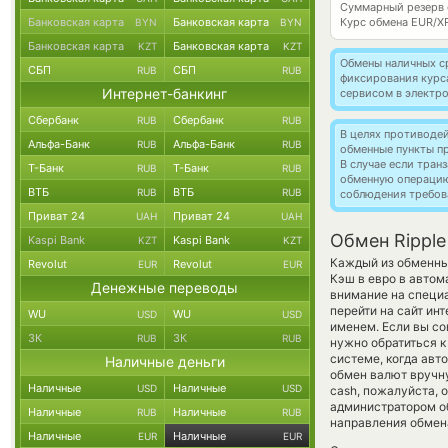
Суммарный резерв
Банковская карта
Банковская карта
Курс обмена
EUR/X
BYN
BYN
Банковская карта
Банковская карта
KZT
KZT
Обмены наличных с
СБП
СБП
RUB
RUB
фиксирования курс
Интернет-банкинг
сервисом в электр
Сбербанк
Сбербанк
RUB
RUB
В целях противоде
Альфа-Банк
Альфа-Банк
RUB
RUB
обменные пункты п
В случае если тра
Т-Банк
Т-Банк
RUB
RUB
обменную операци
ВТБ
ВТБ
RUB
RUB
соблюдения требов
Приват 24
Приват 24
UAH
UAH
Обмен Ripple
Kaspi Bank
Kaspi Bank
KZT
KZT
Каждый из обменных
Revolut
Revolut
EUR
EUR
Кэш в евро в автом
Денежные переводы
внимание на специа
перейти на сайт ин
WU
WU
USD
USD
именем. Если вы со
ЗК
ЗК
RUB
RUB
нужно обратиться к
системе, когда ав
Наличные деньги
обмен валют вручну
Наличные
Наличные
USD
USD
cash, пожалуйста,
администратором об
Наличные
Наличные
RUB
RUB
направления обмен
Наличные
Наличные
EUR
EUR