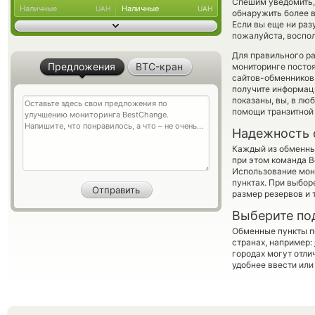
Спешим уведомить,
Наличные
Наличные
UAH
UAH
обнаружить более в
Если вы еще ни раз
пожалуйста, воспол
Для правильного ра
Предложения
BTC-кран
мониторинге посто
сайтов-обменников 
получите информаци
показаны, вы, в лю
помощи транзитной
Надежность 
Каждый из обменны
при этом команда 
Использование мон
пунктах. При выбор
размер резервов и 
Выберите по
Обменные пункты по
странах, например:
городах могут отли
удобнее ввести или