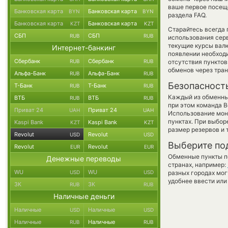
ваше первое посещ
Банковская карта
Банковская карта
BYN
BYN
раздела FAQ.
Банковская карта
Банковская карта
KZT
KZT
Старайтесь всегда
СБП
СБП
RUB
RUB
использования серв
текущие курсы вал
Интернет-банкинг
появлении необходи
Сбербанк
Сбербанк
RUB
RUB
отсутствия пункто
обменов через тра
Альфа-Банк
Альфа-Банк
RUB
RUB
Безопасност
Т-Банк
Т-Банк
RUB
RUB
Каждый из обменны
ВТБ
ВТБ
RUB
RUB
при этом команда 
Приват 24
Приват 24
UAH
UAH
Использование мон
пунктах. При выбор
Kaspi Bank
Kaspi Bank
KZT
KZT
размер резервов и 
Revolut
Revolut
USD
USD
Выберите по
Revolut
Revolut
EUR
EUR
Обменные пункты по
Денежные переводы
странах, например:
WU
WU
USD
USD
разных городах мог
удобнее ввести или
ЗК
ЗК
RUB
RUB
Наличные деньги
Наличные
Наличные
USD
USD
Наличные
Наличные
RUB
RUB