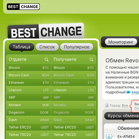
Мониторинг
Таблица
Список
Популярное
Обмен Revo
С помощью нашего
Bitcoin
Bitcoin
BTC
BTC
на Наличные BGN 
Bitcoin Cash
Bitcoin Cash
BCH
BCH
внимание и резер
администрации на
Ethereum
Ethereum
ETH
ETH
Пользователям, к
Litecoin
Litecoin
LTC
LTC
подробный
вид
XRP
XRP
XRP
XRP
Вы
Monero
Monero
XMR
XMR
Город:
Все
Со
Dogecoin
Dogecoin
DOGE
DOGE
Курсы обмена
Dash
Dash
DASH
DASH
Tether ERC20
Tether ERC20
USDT
USDT
Обменни
Tether TRC20
Tether TRC20
USDT
USDT
Ex-ATM24