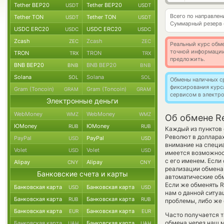
Tether BEP20
Tether BEP20
USDT
USDT
Всего по направлен
Tether TON
Tether TON
USDT
USDT
Суммарный резерв
USDC ERC20
USDC ERC20
USDC
USDC
Zcash
Zcash
ZEC
ZEC
Реальный курс обме
точной информации
TRON
TRON
TRX
TRX
предложить.
BNB BEP20
BNB BEP20
BNB
BNB
Solana
Solana
SOL
SOL
Обмены наличных с
фиксирования курс
Gram (Toncoin)
Gram (Toncoin)
GRAM
GRAM
сервисом в электр
Электронные деньги
WebMoney
WebMoney
WMZ
WMZ
Об обмене Re
ЮMoney
ЮMoney
RUB
RUB
Каждый из пунктов 
Револют в доллара
PayPal
PayPal
USD
USD
внимание на специа
Volet
Volet
USD
USD
имеется возможнос
с его именем. Если
Alipay
Alipay
CNY
CNY
реализации обмена 
Банковские счета и карты
автоматические о
Если же обменять Re
Банковская карта
Банковская карта
USD
USD
нам о данной ситу
Банковская карта
Банковская карта
RUB
RUB
проблемы, либо же 
Банковская карта
Банковская карта
EUR
EUR
Часто получается т
обмена через наш м
Банковская карта
Банковская карта
UAH
UAH