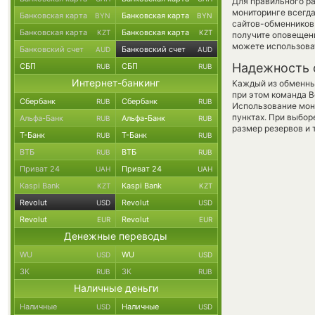
Для правильного ра
мониторинге всегд
Банковская карта
Банковская карта
BYN
BYN
сайтов-обменников 
Банковская карта
Банковская карта
KZT
KZT
получите оповещени
можете использов
Банковский счет
Банковский счет
AUD
AUD
Надежность 
СБП
СБП
RUB
RUB
Интернет-банкинг
Каждый из обменны
при этом команда 
Сбербанк
Сбербанк
RUB
RUB
Использование мон
пунктах. При выбор
Альфа-Банк
Альфа-Банк
RUB
RUB
размер резервов и 
Т-Банк
Т-Банк
RUB
RUB
ВТБ
ВТБ
RUB
RUB
Приват 24
Приват 24
UAH
UAH
Kaspi Bank
Kaspi Bank
KZT
KZT
Revolut
Revolut
USD
USD
Revolut
Revolut
EUR
EUR
Денежные переводы
WU
WU
USD
USD
ЗК
ЗК
RUB
RUB
Наличные деньги
Наличные
Наличные
USD
USD