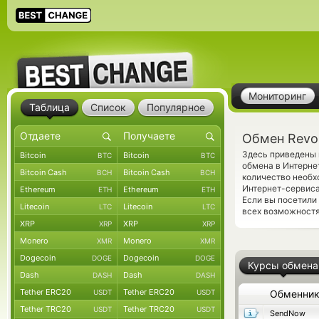
Мониторинг
Таблица
Список
Популярное
Обмен Revo
Здесь приведены 
Bitcoin
Bitcoin
BTC
BTC
обмена в Интерне
Bitcoin Cash
Bitcoin Cash
BCH
BCH
количество необх
Интернет-сервиса
Ethereum
Ethereum
ETH
ETH
Если вы посетили
Litecoin
Litecoin
LTC
LTC
всех возможностя
XRP
XRP
XRP
XRP
Monero
Monero
XMR
XMR
Dogecoin
Dogecoin
DOGE
DOGE
Курсы обмена
Dash
Dash
DASH
DASH
Tether ERC20
Tether ERC20
USDT
USDT
Обменни
Tether TRC20
Tether TRC20
USDT
USDT
SendNow