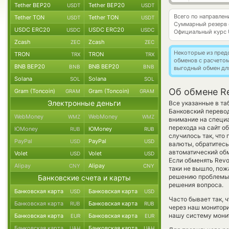
Tether BEP20
Tether BEP20
USDT
USDT
Всего по направлен
Tether TON
Tether TON
USDT
USDT
Суммарный резерв
USDC ERC20
USDC ERC20
USDC
USDC
Официальный курс
Zcash
Zcash
ZEC
ZEC
Некоторые из пред
TRON
TRON
TRX
TRX
обменов с расчето
BNB BEP20
BNB BEP20
BNB
BNB
выгодный обмен дл
Solana
Solana
SOL
SOL
Об обмене Re
Gram (Toncoin)
Gram (Toncoin)
GRAM
GRAM
Электронные деньги
Все указанные в та
Банковский перевод
WebMoney
WebMoney
WMZ
WMZ
внимание на специа
перехода на сайт о
ЮMoney
ЮMoney
RUB
RUB
случилось так, что
PayPal
PayPal
USD
USD
валюты, обратитесь
автоматический о
Volet
Volet
USD
USD
Если обменять Revolu
Alipay
Alipay
CNY
CNY
таки не вышло, пож
решению проблемы с
Банковские счета и карты
решения вопроса.
Банковская карта
Банковская карта
USD
USD
Часто бывает так, ч
Банковская карта
Банковская карта
RUB
RUB
через наш монитори
нашу систему монит
Банковская карта
Банковская карта
EUR
EUR
Банковская карта
Банковская карта
UAH
UAH