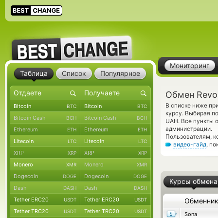
Мониторинг
Таблица
Список
Популярное
Обмен Revol
В списке ниже пр
Bitcoin
Bitcoin
BTC
BTC
курсу. Выбирая п
Bitcoin Cash
Bitcoin Cash
BCH
BCH
UAH. Все пункты 
администрации.
Ethereum
Ethereum
ETH
ETH
Пользователям, к
Litecoin
Litecoin
LTC
LTC
видео-гайд
, п
XRP
XRP
XRP
XRP
Monero
Monero
XMR
XMR
Dogecoin
Dogecoin
DOGE
DOGE
Курсы обмена
Dash
Dash
DASH
DASH
Tether ERC20
Tether ERC20
USDT
USDT
Обменни
Tether TRC20
Tether TRC20
USDT
USDT
Sona