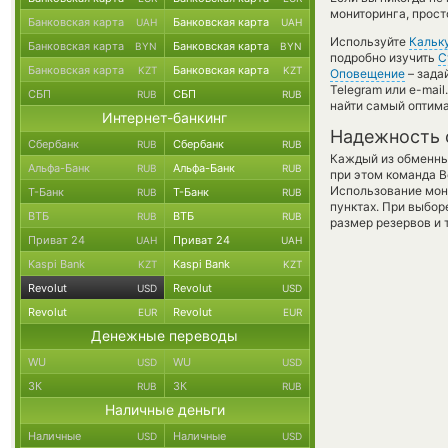
мониторинга, прост
Банковская карта
Банковская карта
UAH
UAH
Используйте
Кальк
Банковская карта
Банковская карта
BYN
BYN
подробно изучить
С
Банковская карта
Банковская карта
KZT
KZT
Оповещение
– зада
Telegram или e-mai
СБП
СБП
RUB
RUB
найти самый оптима
Интернет-банкинг
Надежность 
Сбербанк
Сбербанк
RUB
RUB
Каждый из обменны
Альфа-Банк
Альфа-Банк
RUB
RUB
при этом команда 
Использование мон
Т-Банк
Т-Банк
RUB
RUB
пунктах. При выбор
ВТБ
ВТБ
RUB
RUB
размер резервов и 
Приват 24
Приват 24
UAH
UAH
Kaspi Bank
Kaspi Bank
KZT
KZT
Revolut
Revolut
USD
USD
Revolut
Revolut
EUR
EUR
Денежные переводы
WU
WU
USD
USD
ЗК
ЗК
RUB
RUB
Наличные деньги
Наличные
Наличные
USD
USD