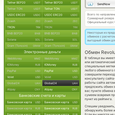
Tether BEP20
Tether BEP20
USDT
USDT
SendNow
Tether TON
Tether TON
USDT
USDT
Всего по направлен
USDC ERC20
USDC ERC20
USDC
USDC
Суммарный резерв
Zcash
Zcash
ZEC
ZEC
Официальный курс
TRON
TRON
TRX
TRX
Некоторые из пред
BNB BEP20
BNB BEP20
BNB
BNB
обменов с расчето
Solana
Solana
SOL
SOL
выгодный обмен дл
Gram (Toncoin)
Gram (Toncoin)
GRAM
GRAM
Электронные деньги
Обмен Revolu
В таблице вы имеет
WebMoney
WebMoney
WMZ
WMZ
или автоматически
ЮMoney
ЮMoney
RUB
RUB
специальные метки,
любого обменного п
PayPal
PayPal
USD
USD
совершили переход 
Volet
Volet
USD
USD
консультанту сайта
работы сайта авто
Global24
Global24
UAH
UAH
предложить обмен в
Alipay
Alipay
CNY
CNY
вас пункте обмена 
сумеем вовремя пр
Банковские счета и карты
пункт из рейтинга.
Банковская карта
Банковская карта
USD
USD
Спешим уведомить,
Банковская карта
Банковская карта
RUB
RUB
обнаружить более и
Если вы никогда не
Банковская карта
Банковская карта
EUR
EUR