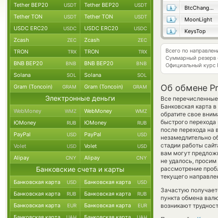
Tether BEP20
Tether BEP20
USDT
USDT
BtcChange24
Tether TON
Tether TON
USDT
USDT
MoonLight
USDC ERC20
USDC ERC20
USDC
USDC
KeysTop
Zcash
Zcash
ZEC
ZEC
Всего по направле
TRON
TRON
TRX
TRX
Суммарный резерв
BNB BEP20
BNB BEP20
BNB
BNB
Официальный курс
Solana
Solana
SOL
SOL
Об обмене P
Gram (Toncoin)
Gram (Toncoin)
GRAM
GRAM
Электронные деньги
Все перечисленные
Банковская карта в
WebMoney
WebMoney
WMZ
WMZ
обратите свое вним
быстрого перехода 
ЮMoney
ЮMoney
RUB
RUB
после перехода на 
PayPal
PayPal
USD
USD
незамедлительно об
стадии работы сай
Volet
Volet
USD
USD
вам могут предложит
Alipay
Alipay
CNY
CNY
не удалось, проси
Банковские счета и карты
рассмотрение проб
текущего направле
Банковская карта
Банковская карта
USD
USD
Зачастую получает
Банковская карта
Банковская карта
RUB
RUB
пункта обмена валю
Банковская карта
Банковская карта
возникают трудност
EUR
EUR
Банковская карта
Банковская карта
UAH
UAH