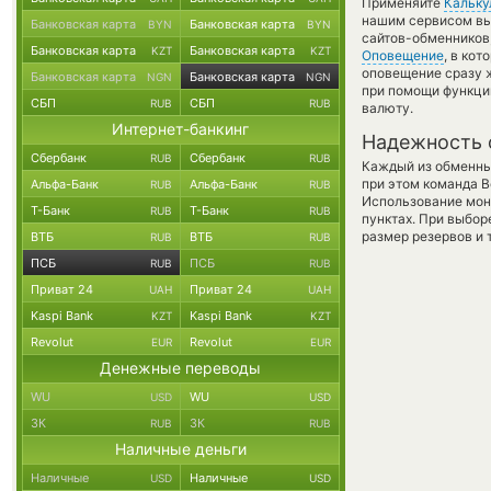
Применяйте
Кальку
нашим сервисом вы,
Банковская карта
Банковская карта
BYN
BYN
сайтов-обменников
Банковская карта
Банковская карта
KZT
KZT
Оповещение
, в ко
оповещение сразу ж
Банковская карта
Банковская карта
NGN
NGN
при помощи функц
СБП
СБП
RUB
RUB
валюту.
Интернет-банкинг
Надежность 
Сбербанк
Сбербанк
RUB
RUB
Каждый из обменны
при этом команда 
Альфа-Банк
Альфа-Банк
RUB
RUB
Использование мон
Т-Банк
Т-Банк
RUB
RUB
пунктах. При выбор
размер резервов и 
ВТБ
ВТБ
RUB
RUB
ПСБ
ПСБ
RUB
RUB
Приват 24
Приват 24
UAH
UAH
Kaspi Bank
Kaspi Bank
KZT
KZT
Revolut
Revolut
EUR
EUR
Денежные переводы
WU
WU
USD
USD
ЗК
ЗК
RUB
RUB
Наличные деньги
Наличные
Наличные
USD
USD