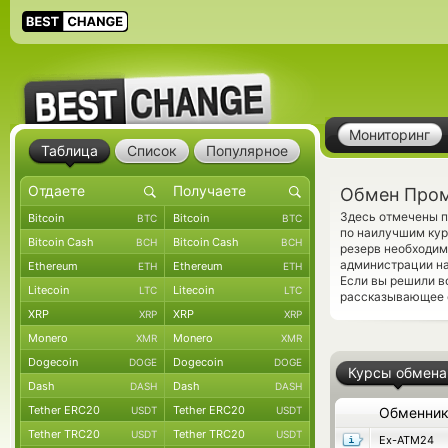
Мониторинг
Таблица
Список
Популярное
Обмен Пром
Здесь отмечены п
Bitcoin
Bitcoin
BTC
BTC
по наилучшим кур
Bitcoin Cash
Bitcoin Cash
BCH
BCH
резерв необходим
администрации на
Ethereum
Ethereum
ETH
ETH
Если вы решили в
Litecoin
Litecoin
LTC
LTC
рассказывающее о
XRP
XRP
XRP
XRP
Monero
Monero
XMR
XMR
Dogecoin
Dogecoin
DOGE
DOGE
Курсы обмена
Dash
Dash
DASH
DASH
Tether ERC20
Tether ERC20
USDT
USDT
Обменни
Tether TRC20
Tether TRC20
USDT
USDT
Ex-ATM24