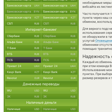
необходимые меры:
Банковская карта
Банковская карта
UAH
UAH
вебсайта из листин
Банковская карта
Банковская карта
BYN
BYN
Часто получается т
Банковская карта
Банковская карта
пункта через наш с
KZT
KZT
обменом, воспользу
СБП
СБП
RUB
RUB
Для верного подсче
Интернет-банкинг
использования серв
Сбербанк
Сбербанк
RUB
RUB
не обнаружили в та
услугой
Оповещен
Альфа-Банк
Альфа-Банк
RUB
RUB
обменники отсутст
Т-Банк
Т-Банк
RUB
RUB
помощью транзитно
ВТБ
ВТБ
RUB
RUB
Надежность 
ПСБ
ПСБ
RUB
RUB
Каждый из обменны
при этом команда 
Приват 24
Приват 24
UAH
UAH
Использование мон
Kaspi Bank
Kaspi Bank
KZT
KZT
пунктах. При выбор
размер резервов и 
Revolut
Revolut
EUR
EUR
Денежные переводы
WU
WU
USD
USD
ЗК
ЗК
RUB
RUB
Наличные деньги
Наличные
Наличные
USD
USD