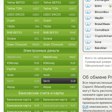
ExchangeX
Tether BEP20
Tether BEP20
USDT
USDT
BitKit
Tether TON
Tether TON
USDT
USDT
BitcoinBox
USDC ERC20
USDC ERC20
USDC
USDC
WayBit
Zcash
Zcash
ZEC
ZEC
ВсемОбмен
TRON
TRON
TRX
TRX
CoinsBlack
BNB BEP20
BNB BEP20
BNB
BNB
CryptoXchan
Solana
Solana
SOL
SOL
Sona
Gram (Toncoin)
Gram (Toncoin)
GRAM
GRAM
BaksMan
Электронные деньги
WebMoney
WebMoney
WMZ
WMZ
Всего по направле
Суммарный резерв
ЮMoney
ЮMoney
RUB
RUB
Официальный курс
PayPal
PayPal
USD
USD
Volet
Volet
USD
USD
Об обмене Pr
Skrill
Skrill
EUR
EUR
Все перечисленные
Скрилл (Манибукерс
Alipay
Alipay
CNY
CNY
могут быть располо
Банковские счета и карты
нажмите один раз м
найдена возможност
Банковская карта
Банковская карта
USD
USD
произошли временн
Банковская карта
Банковская карта
RUB
RUB
EUR
невозможен, то
(Moneybookers) eur
Банковская карта
Банковская карта
EUR
EUR