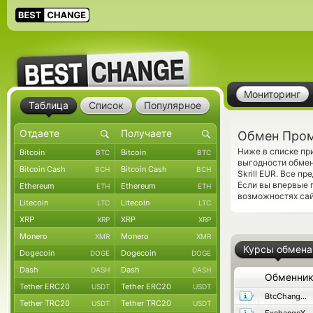
Мониторинг
Таблица
Список
Популярное
Обмен Промс
Ниже в списке п
Bitcoin
Bitcoin
BTC
BTC
выгодности обмен
Bitcoin Cash
Bitcoin Cash
BCH
BCH
Skrill EUR. Все 
Если вы впервые 
Ethereum
Ethereum
ETH
ETH
возможностях сай
Litecoin
Litecoin
LTC
LTC
XRP
XRP
XRP
XRP
Monero
Monero
XMR
XMR
Курсы обмена
Dogecoin
Dogecoin
DOGE
DOGE
Dash
Dash
DASH
DASH
Обменни
Tether ERC20
Tether ERC20
USDT
USDT
BtcChange24
Tether TRC20
Tether TRC20
USDT
USDT