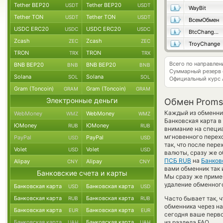
Tether BEP20
Tether BEP20
USDT
USDT
WayBit
Tether TON
Tether TON
USDT
USDT
ВсемОбмен
USDC ERC20
USDC ERC20
USDC
USDC
BtcChange24
Zcash
Zcash
ZEC
ZEC
TroyChange
TRON
TRON
TRX
TRX
Всего по направле
BNB BEP20
BNB BEP20
BNB
BNB
Суммарный резерв
Solana
Solana
SOL
SOL
Официальный курс
Gram (Toncoin)
Gram (Toncoin)
GRAM
GRAM
Электронные деньги
Обмен Proms
Каждый из обменник
WebMoney
WebMoney
WMZ
WMZ
Банковская карта в
ЮMoney
ЮMoney
RUB
RUB
внимание на специа
мгновенного перехо
PayPal
PayPal
USD
USD
так, что после пер
Volet
Volet
USD
USD
валюты, сразу же о
ПСБ RUB
на
Банков
Alipay
Alipay
CNY
CNY
вами обменник так и
Банковские счета и карты
Мы сразу же приме
удаление обменного
Банковская карта
Банковская карта
USD
USD
Банковская карта
Банковская карта
Часто бывает так, 
RUB
RUB
обменника через на
Банковская карта
Банковская карта
EUR
EUR
сегодня ваше перв
Банковская карта
Банковская карта
из раздела FAQ.
UAH
UAH