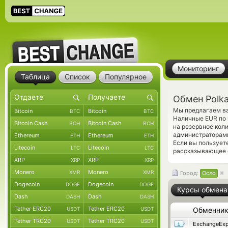
Мониторинг
Таблица
Список
Популярное
Обмен Polka
Мы предлагаем ва
Bitcoin
Bitcoin
BTC
BTC
Наличные EUR по 
Bitcoin Cash
Bitcoin Cash
BCH
BCH
на резервное кол
администраторами
Ethereum
Ethereum
ETH
ETH
Если вы пользует
Litecoin
Litecoin
LTC
LTC
рассказывающее о
XRP
XRP
XRP
XRP
Monero
Monero
XMR
XMR
Город:
Осло
Dogecoin
Dogecoin
DOGE
DOGE
Курсы обмена
Dash
Dash
DASH
DASH
Tether ERC20
Tether ERC20
USDT
USDT
Обменни
Tether TRC20
Tether TRC20
USDT
USDT
ExchangeExp