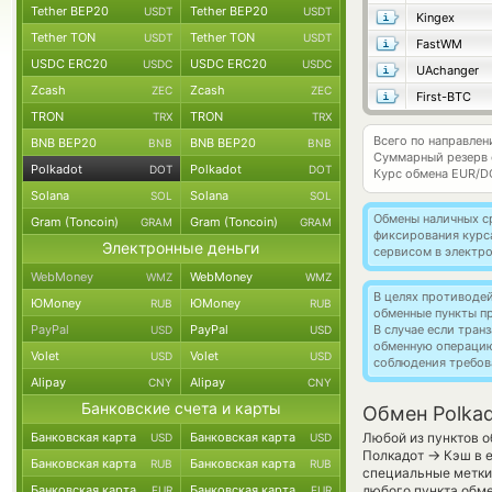
Tether BEP20
Tether BEP20
USDT
USDT
Kingex
Tether TON
Tether TON
USDT
USDT
FastWM
USDC ERC20
USDC ERC20
USDC
USDC
UAchanger
Zcash
Zcash
ZEC
ZEC
First-BTC
TRON
TRON
TRX
TRX
Всего по направлен
BNB BEP20
BNB BEP20
BNB
BNB
Суммарный резерв
Polkadot
Polkadot
DOT
DOT
Курс обмена
EUR/D
Solana
Solana
SOL
SOL
Обмены наличных с
Gram (Toncoin)
Gram (Toncoin)
GRAM
GRAM
фиксирования курс
Электронные деньги
сервисом в электр
WebMoney
WebMoney
WMZ
WMZ
В целях противоде
ЮMoney
ЮMoney
RUB
RUB
обменные пункты п
PayPal
PayPal
В случае если тра
USD
USD
обменную операци
Volet
Volet
USD
USD
соблюдения требов
Alipay
Alipay
CNY
CNY
Банковские счета и карты
Обмен Polkad
Банковская карта
Банковская карта
Любой из пунктов о
USD
USD
→
Полкадот
Кэш в е
Банковская карта
Банковская карта
RUB
RUB
специальные метки,
Банковская карта
Банковская карта
любого пункта обме
EUR
EUR