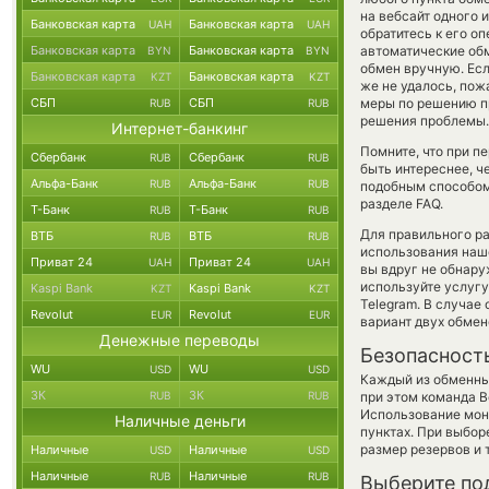
на вебсайт одного
Банковская карта
Банковская карта
UAH
UAH
обратитесь к его о
Банковская карта
Банковская карта
автоматические о
BYN
BYN
обмен вручную. Есл
Банковская карта
Банковская карта
KZT
KZT
же не удалось, пож
СБП
СБП
меры по решению пр
RUB
RUB
решения проблемы.
Интернет-банкинг
Помните, что при п
Сбербанк
Сбербанк
RUB
RUB
быть интереснее, ч
Альфа-Банк
Альфа-Банк
RUB
RUB
подобным способом
разделе FAQ.
Т-Банк
Т-Банк
RUB
RUB
Для правильного ра
ВТБ
ВТБ
RUB
RUB
использования наше
Приват 24
Приват 24
UAH
UAH
вы вдруг не обнару
используйте услуг
Kaspi Bank
Kaspi Bank
KZT
KZT
Telegram. В случае
Revolut
Revolut
EUR
EUR
вариант двух обмен
Денежные переводы
Безопасност
WU
WU
USD
USD
Каждый из обменны
ЗК
ЗК
RUB
RUB
при этом команда 
Использование мон
Наличные деньги
пунктах. При выбор
размер резервов и 
Наличные
Наличные
USD
USD
Наличные
Наличные
RUB
RUB
Выберите по