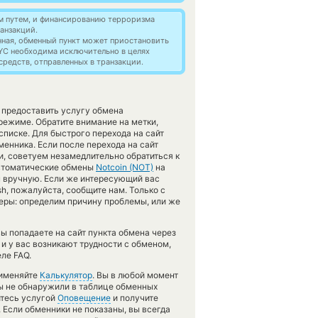
м путем, и финансированию терроризма
анзакций.
нная, обменный пункт может приостановить
YC необходима исключительно в целях
редств, отправленных в транзакции.
в предоставить услугу обмена
режиме. Обратите внимание на метки,
писке. Для быстрого перехода на сайт
менника. Если после перехода на сайт
, советуем незамедлительно обратиться к
 автоматические обмены
Notcoin (NOT)
на
н вручную. Если же интересующий вас
ash, пожалуйста, сообщите нам. Только с
ры: определим причину проблемы, или же
ы попадаете на сайт пункта обмена через
и у вас возникают трудности с обменом,
ле FAQ.
рименяйте
Калькулятор
. Вы в любой момент
вы не обнаружили в таблице обменных
йтесь услугой
Оповещение
и получите
. Если обменники не показаны, вы всегда