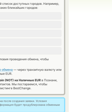
й список доступных городов. Например,
таких ближайших городов:
словия проведения обмена, чтобы
о обмена
— через транзитную валюту или
ые EUR.
oin (NOT) на Наличные EUR
в Познани,
нтактов. Мы постараемся, чтобы
истинге BestChange.
а после создания заявки. Условия
информация будет продублирована обменным