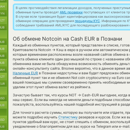
UAH
В целях противодействия легализации доходов, полученных преступны
обменные пункты проводят
AML-проверки
поступающих от клиентов тр
BYN
В случае если транзакция будет идентифицирована как высокорискова
KZT
обменную операцию для проведения
процедуры KYC
. Информация по K
соблюдения требований AML/KYC для последующего разблокирования с
RUB
Об обмене Notcoin на Cash EUR в Познани
RUB
Каждый из обменных пунктов, который представлен в списке, гото
RUB
→
Криптовалюта Notcoin
Кэш в евро в ручном или автоматическом 
которые временами расположены возле названий сайтов обмена в с
RUB
пункта обмена кликните один раз мышкой по строке с названием об
RUB
обменника вами не была обнаружена возможность обменять деньги
онлайн-консультанту сайта. Вполне вероятно, что в данное время
UAH
Наличные EUR
в Познани недоступны и вам будет предложен обме
KZT
обменный пункт так и не обменял Not coin cryptocurrency на Euro c
вашей помощью мы сумеем своевременно принять необходимые ме
EUR
удалим этот пункт обмена валют из рейтинга.
→
Зачастую бывает так, что курсы NOT
Cash-EUR выгоднее, когда в
USD
наш сервис. Если вы никогда не меняли деньги подобным способом 
пожалуйста, воспользуйтесь нашей подробной инструкцией в разде
RUB
Для точного расчета суммы, которую вы получаете или отдаете, п
можете подробно изучить
Статистику
резервов и курсов. Если же 
USD
пунктов удобный вам курс, не стоит спешить с обменом, воспользу
уведомление о благоприятном для вас курсе на Telegram или e-mail
RUB