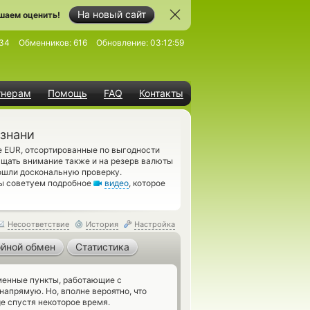
На новый сайт
шаем оценить!
34
Обменников:
616
Обновление:
03:12:59
тнерам
Помощь
FAQ
Контакты
ознани
 EUR, отсортированные по выгодности
ащать внимание также и на резерв валюты
ошли доскональную проверку.
мы советуем подробное
видео
, которое
Несоответствие
История
Настройка
йной обмен
Статистика
енные пункты, работающие с
апрямую. Но, вполне вероятно, что
e спустя некоторое время.