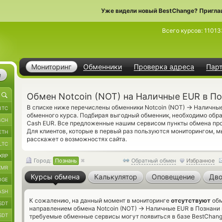
Уже видели новый BestChange? Пригла
Всего курсов:
11013
Мониторинг
Обменники
Проверка адреса
Пар
е
Обмен Notcoin (NOT) на Наличные EUR в П
→
В списке ниже перечислены обменники Notcoin (NOT)
Наличные
BTC
обменного курса. Подбирая выгодный обменник, необходимо обр
BCH
Cash EUR. Все предложенные нашим сервисом пункты обмена пр
Для клиентов, которые в первый раз пользуются мониторингом, 
ETH
расскажет о возможностях сайта.
LTC
XRP
Город:
Познань
Обратный обмен
Избранное
XMR
Курсы обмена
Калькулятор
Оповещение
Дво
OGE
ASH
К сожалению, на данный момент в мониторинге
отсутствуют
обм
SDT
→
направлением обмена Notcoin (NOT)
Наличные EUR в Познани н
SDT
требуемые обменные сервисы могут появиться в базе BestChang