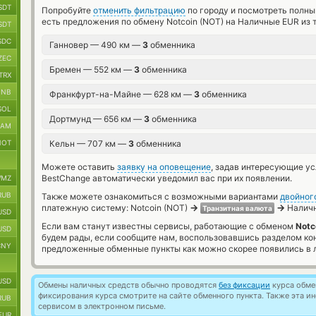
SDT
Попробуйте
отменить фильтрацию
по городу и посмотреть полны
есть предложения по обмену Notcoin (NOT) на Наличные EUR из 
SDT
SDC
Ганновер — 490 км —
3
обменника
ZEC
Бремен — 552 км —
3
обменника
TRX
BNB
Франкфурт-на-Майне — 628 км —
3
обменника
SOL
Дортмунд — 656 км —
3
обменника
RAM
NOT
Кельн — 707 км —
3
обменника
Можете оставить
заявку на оповещение
, задав интересующие у
BestChange автоматически уведомил вас при их появлении.
MZ
RUB
Также можете ознакомиться с возможными вариантами
двойног
→
→
платежную систему: Notcoin (NOT)
Наличн
Транзитная валюта
USD
Если вам станут известны сервисы, работающие с обменом
Notc
USD
будем рады, если сообщите нам, воспользовавшись разделом ко
CNY
предложенные обменные пункты как можно скорее появились в л
USD
Обмены наличных средств обычно проводятся
без фиксации
курса обмен
фиксирования курса смотрите на сайте обменного пункта. Также эта 
RUB
сервисом в электронном письме.
EUR