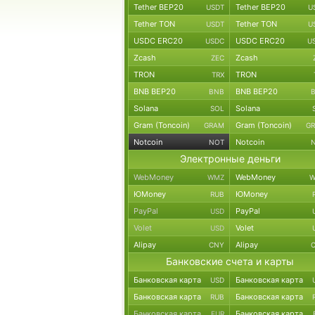
Tether BEP20
Tether BEP20
USDT
U
Tether TON
Tether TON
USDT
U
USDC ERC20
USDC ERC20
USDC
U
Zcash
Zcash
ZEC
TRON
TRON
TRX
BNB BEP20
BNB BEP20
BNB
Solana
Solana
SOL
Gram (Toncoin)
Gram (Toncoin)
GRAM
G
Notcoin
Notcoin
NOT
Электронные деньги
WebMoney
WebMoney
WMZ
W
ЮMoney
ЮMoney
RUB
PayPal
PayPal
USD
Volet
Volet
USD
Alipay
Alipay
CNY
Банковские счета и карты
Банковская карта
Банковская карта
USD
Банковская карта
Банковская карта
RUB
Банковская карта
Банковская карта
EUR