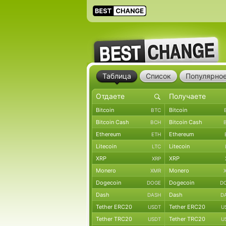
Таблица
Список
Популярно
Bitcoin
Bitcoin
BTC
Bitcoin Cash
Bitcoin Cash
BCH
Ethereum
Ethereum
ETH
Litecoin
Litecoin
LTC
XRP
XRP
XRP
Monero
Monero
XMR
Dogecoin
Dogecoin
DOGE
D
Dash
Dash
DASH
D
Tether ERC20
Tether ERC20
USDT
U
Tether TRC20
Tether TRC20
USDT
U