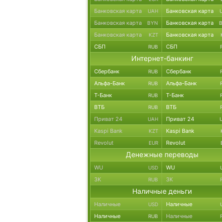
Банковская карта
Банковская карта
UAH
Банковская карта
Банковская карта
BYN
Банковская карта
Банковская карта
KZT
СБП
СБП
RUB
Интернет-банкинг
Сбербанк
Сбербанк
RUB
Альфа-Банк
Альфа-Банк
RUB
Т-Банк
Т-Банк
RUB
ВТБ
ВТБ
RUB
Приват 24
Приват 24
UAH
Kaspi Bank
Kaspi Bank
KZT
Revolut
Revolut
EUR
Денежные переводы
WU
WU
USD
ЗК
ЗК
RUB
Наличные деньги
Наличные
Наличные
USD
Наличные
Наличные
RUB