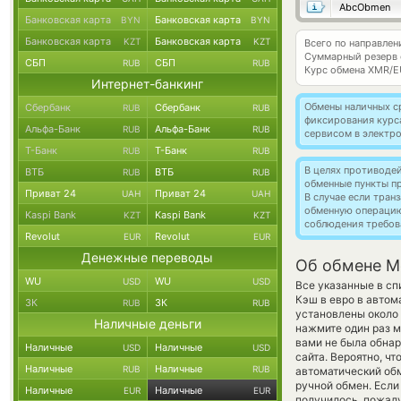
AbcObmen
Банковская карта
Банковская карта
BYN
BYN
Банковская карта
Банковская карта
KZT
KZT
Всего по направле
Суммарный резерв
СБП
СБП
RUB
RUB
Курс обмена
XMR/E
Интернет-банкинг
Обмены наличных с
Сбербанк
Сбербанк
RUB
RUB
фиксирования курс
Альфа-Банк
Альфа-Банк
RUB
RUB
сервисом в электр
Т-Банк
Т-Банк
RUB
RUB
В целях противоде
ВТБ
ВТБ
RUB
RUB
обменные пункты п
Приват 24
Приват 24
UAH
UAH
В случае если тра
обменную операци
Kaspi Bank
Kaspi Bank
KZT
KZT
соблюдения требов
Revolut
Revolut
EUR
EUR
Денежные переводы
Об обмене M
WU
WU
USD
USD
Все указанные в с
Кэш в евро в автом
ЗК
ЗК
RUB
RUB
установлены около 
Наличные деньги
нажмите один раз м
вами не была обна
Наличные
Наличные
USD
USD
сайта. Вероятно, ч
Наличные
Наличные
RUB
RUB
автоматический о
ручной обмен. Если
Наличные
Наличные
EUR
EUR
получилось, пожал