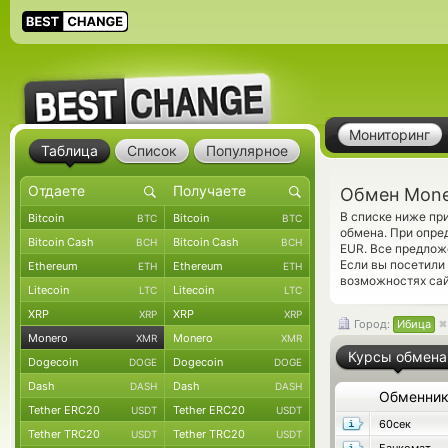
Мониторинг
Таблица
Список
Популярное
Обмен Mone
В списке ниже пр
Bitcoin
Bitcoin
BTC
BTC
обмена. При опре
Bitcoin Cash
Bitcoin Cash
BCH
BCH
EUR. Все предлож
Если вы посетили
Ethereum
Ethereum
ETH
ETH
возможностях сай
Litecoin
Litecoin
LTC
LTC
XRP
XRP
XRP
XRP
Город:
Ибица
Monero
Monero
XMR
XMR
Курсы обмена
Dogecoin
Dogecoin
DOGE
DOGE
Dash
Dash
DASH
DASH
Обменни
Tether ERC20
Tether ERC20
USDT
USDT
60сек
Tether TRC20
Tether TRC20
USDT
USDT