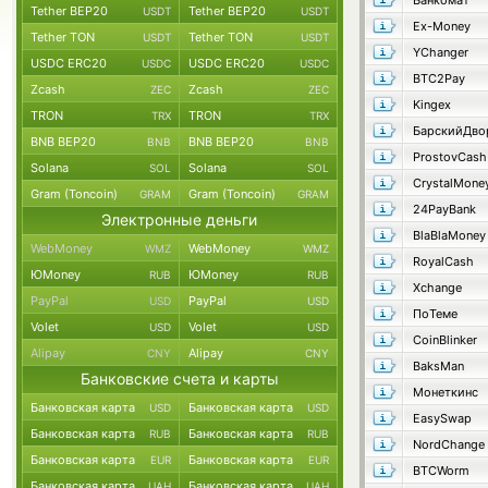
Банкомат
Tether BEP20
Tether BEP20
USDT
USDT
Ex-Money
Tether TON
Tether TON
USDT
USDT
YChanger
USDC ERC20
USDC ERC20
USDC
USDC
BTC2Pay
Zcash
Zcash
ZEC
ZEC
Kingex
TRON
TRON
TRX
TRX
БарскийДво
BNB BEP20
BNB BEP20
BNB
BNB
ProstovCash
Solana
Solana
SOL
SOL
CrystalMone
Gram (Toncoin)
Gram (Toncoin)
GRAM
GRAM
24PayBank
Электронные деньги
BlaBlaMoney
WebMoney
WebMoney
WMZ
WMZ
RoyalCash
ЮMoney
ЮMoney
RUB
RUB
Xchange
PayPal
PayPal
USD
USD
ПоТеме
Volet
Volet
USD
USD
CoinBlinker
Alipay
Alipay
CNY
CNY
BaksMan
Банковские счета и карты
Монеткинс
Банковская карта
Банковская карта
USD
USD
EasySwap
Банковская карта
Банковская карта
RUB
RUB
NordChange
Банковская карта
Банковская карта
EUR
EUR
BTCWorm
Банковская карта
Банковская карта
UAH
UAH