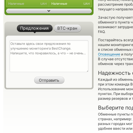
Наличные
Наличные
UAH
UAH
рассмотрение пробл
текущего направле
Зачастую получает
обменного пункта ч
возникают затрудне
Предложения
BTC-кран
FAQ.
Постарайтесь всег
нашем мониторинге
в списке обменных 
Оповещение
и полу
В случае отсутств
обменов через тра
Надежность 
Каждый из обменны
при этом команда 
Использование мон
пунктах. При выбор
размер резервов и 
Выберите по
Обменные пункты по
странах, например:
разных городах мог
удобнее ввести или