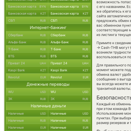
возможность попас
Банковская карта
Банковская карта
с его названием. Е
BYN
BYN
же обратитесь к ег
Банковская карта
Банковская карта
KZT
KZT
сайта автоматичес
СБП
СБП
предложить обмен в
RUB
RUB
вас обменном пункт
Интернет-банкинг
соответствующие м
из листинга текуще
Сбербанк
Сбербанк
RUB
RUB
Альфа-Банк
Альфа-Банк
RUB
RUB
Примите к сведению
→
Cash-THB могут б
Т-Банк
Т-Банк
RUB
RUB
возникли трудности
ВТБ
ВТБ
RUB
RUB
воспользоваться по
Приват 24
Приват 24
UAH
UAH
Для правильного по
момент можете под
Kaspi Bank
Kaspi Bank
KZT
KZT
обмена валют удобн
Revolut
Revolut
EUR
EUR
сообщение о выгодн
Денежные переводы
вы всегда можете 
транзитной валюты.
WU
WU
USD
USD
Безопасност
ЗК
ЗК
RUB
RUB
Каждый из обменны
Наличные деньги
при этом команда 
Использование мон
Наличные
Наличные
USD
USD
пунктах. При выбор
Наличные
Наличные
RUB
RUB
размер резервов и 
Наличные
Наличные
EUR
EUR