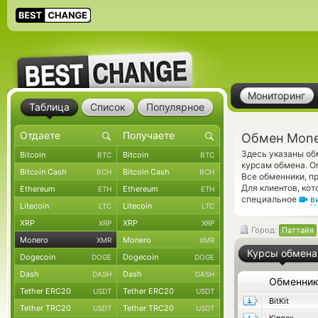
Мониторинг
Таблица
Список
Популярное
Обмен Mone
Здесь указаны об
Bitcoin
Bitcoin
BTC
BTC
курсам обмена. О
Bitcoin Cash
Bitcoin Cash
BCH
BCH
Все обменники, п
Для клиентов, ко
Ethereum
Ethereum
ETH
ETH
специальное
в
Litecoin
Litecoin
LTC
LTC
XRP
XRP
XRP
XRP
Город:
Паттайя
Monero
Monero
XMR
XMR
Курсы обмена
Dogecoin
Dogecoin
DOGE
DOGE
Dash
Dash
DASH
DASH
Обменни
Tether ERC20
Tether ERC20
USDT
USDT
BitKit
Tether TRC20
Tether TRC20
USDT
USDT