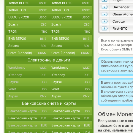
Kingex
Tether BEP20
Tether BEP20
USDT
USDT
UAchanger
Tether TON
Tether TON
USDT
USDT
ObmenMone
USDC ERC20
USDC ERC20
USDC
USDC
Сатоши
Zcash
Zcash
ZEC
ZEC
First-BTC
TRON
TRON
TRX
TRX
BNB BEP20
BNB BEP20
BNB
BNB
Всего по направле
Суммарный резерв
Solana
Solana
SOL
SOL
Курс обмена
XMR/T
Gram (Toncoin)
Gram (Toncoin)
GRAM
GRAM
Электронные деньги
Обмены наличных с
фиксирования курс
WebMoney
WebMoney
WMZ
WMZ
сервисом в электр
ЮMoney
ЮMoney
RUB
RUB
PayPal
PayPal
USD
USD
В целях противоде
обменные пункты п
Volet
Volet
USD
USD
В случае если тра
обменную операци
Alipay
Alipay
CNY
CNY
соблюдения требов
Банковские счета и карты
Банковская карта
Банковская карта
USD
USD
Обмен Moner
Банковская карта
Банковская карта
RUB
RUB
Все указанные в с
Банковская карта
Банковская карта
тайском бате в ав
EUR
EUR
на специальные мет
Банковская карта
Банковская карта
UAH
UAH