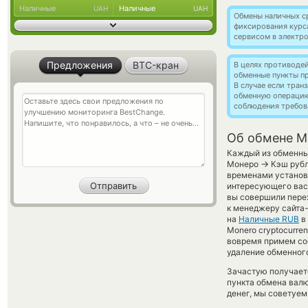
Наличные
Наличные
UAH
UAH
Обмены наличных с
фиксирования курс
сервисом в электр
Предложения
BTC-кран
В целях противоде
обменные пункты п
В случае если тра
обменную операци
соблюдения требов
Об обмене M
Каждый из обменных
→
Монеро
Кэш рубл
временами установл
интересующего вас 
вы совершили перех
к менеджеру сайта
на
Наличные RUB
в
Monero cryptocurre
вовремя примем со
удаление обменного
Зачастую получает
пункта обмена валю
денег, мы советуем