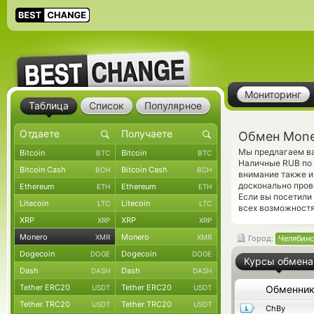
Мониторинг
Таблица
Список
Популярное
Обмен Mone
Мы предлагаем ва
Bitcoin
Bitcoin
BTC
BTC
Наличные RUB по 
Bitcoin Cash
Bitcoin Cash
BCH
BCH
внимание также и
досконально пров
Ethereum
Ethereum
ETH
ETH
Если вы посетили
Litecoin
Litecoin
LTC
LTC
всех возможностя
XRP
XRP
XRP
XRP
Monero
Monero
XMR
XMR
Город:
Челябинс
Dogecoin
Dogecoin
DOGE
DOGE
Курсы обмена
Dash
Dash
DASH
DASH
Tether ERC20
Tether ERC20
USDT
USDT
Обменни
Tether TRC20
Tether TRC20
USDT
USDT
ChBy