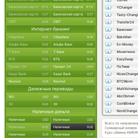
CurreX
Банковская карта
Банковская карта
BYN
BYN
YChanger
Банковская карта
Банковская карта
KZT
KZT
Tasty-Chang
СБП
СБП
RUB
RUB
Transfer24
Интернет-банкинг
Банкомат
Сбербанк
Сбербанк
BaksMan
RUB
RUB
Альфа-Банк
Альфа-Банк
Ex-Money
RUB
RUB
Т-Банк
Т-Банк
Монеткинс
RUB
RUB
ВТБ
ВТБ
EasySwap
RUB
RUB
Приват 24
Приват 24
ПоТеме
UAH
UAH
Kaspi Bank
Kaspi Bank
NicexChange
KZT
KZT
Revolut
Revolut
BTCWorm
EUR
EUR
Денежные переводы
MultiXchang
AbcObmen
WU
WU
USD
USD
CoinBlinker
ЗК
ЗК
RUB
RUB
Наличные деньги
NordChange
Наличные
Наличные
USD
USD
Всего по направле
Наличные
Наличные
RUB
RUB
Суммарный резерв
Курс обмена
XMR/R
Наличные
Наличные
EUR
EUR