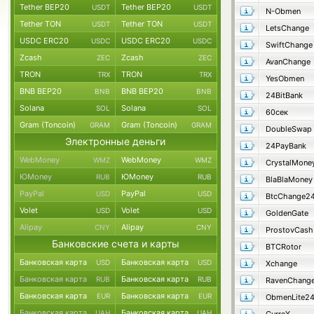
Tether BEP20
Tether BEP20
USDT
USDT
N-Obmen
Tether TON
Tether TON
USDT
USDT
LetsChange
USDC ERC20
USDC ERC20
USDC
USDC
SwiftChange
Zcash
Zcash
ZEC
ZEC
AvanChange
TRON
TRON
TRX
TRX
YesObmen
BNB BEP20
BNB BEP20
BNB
BNB
24BitBank
Solana
Solana
SOL
SOL
60сек
Gram (Toncoin)
Gram (Toncoin)
GRAM
GRAM
DoubleSwap
Электронные деньги
24PayBank
WebMoney
WebMoney
WMZ
WMZ
CrystalMone
ЮMoney
ЮMoney
RUB
RUB
BlaBlaMoney
PayPal
PayPal
USD
USD
BtcChange2
Volet
Volet
USD
USD
GoldenGate
Alipay
Alipay
CNY
CNY
ProstovCash
Банковские счета и карты
BTCRotor
Банковская карта
Банковская карта
USD
USD
Xchange
Банковская карта
Банковская карта
RUB
RUB
RavenChang
Банковская карта
Банковская карта
EUR
EUR
ObmenLite2
Банковская карта
Банковская карта
UAH
UAH