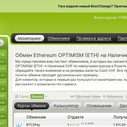
Уже видели новый BestChange? Пригла
Всего курсов:
1116
Мониторинг
Обменники
Проверка адреса
Пар
е
Обмен Ethereum OPTIMISM (ETH) на Наличн
Мы представляем вам листинг обменников, в которых вы сможете
BTC
→
OPTIMISM (ETH)
Наличные CHF по наилучшим курсам в Рунете.
BCH
обращайте также внимание и на резервы валюты Cash CHF. Все
пункты обмена проходят доскональную проверку.
ETH
Для клиентов, которые в первый раз пользуются мониторингом, 
ETH
расскажет о возможностях сервиса.
LTC
XRP
Город:
Женева
Обратный обмен
Избранное
XMR
Курсы обмена
Калькулятор
Оповещение
Дво
OGE
ASH
Обменник
Отдаете
Получ
SDT
от 6.9481
BTC2Pay
1
1 511.20
ETH OP