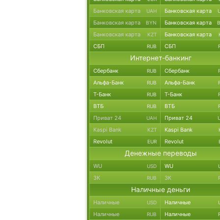
Банковская карта
Банковская карта
UAH
Банковская карта
Банковская карта
BYN
Банковская карта
Банковская карта
KZT
СБП
СБП
RUB
Интернет-банкинг
Сбербанк
Сбербанк
RUB
Альфа-Банк
Альфа-Банк
RUB
Т-Банк
Т-Банк
RUB
ВТБ
ВТБ
RUB
Приват 24
Приват 24
UAH
Kaspi Bank
Kaspi Bank
KZT
Revolut
Revolut
EUR
Денежные переводы
WU
WU
USD
ЗК
ЗК
RUB
Наличные деньги
Наличные
Наличные
USD
Наличные
Наличные
RUB