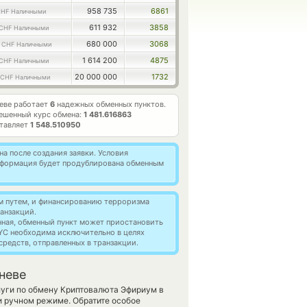
958 735
6861
HF Наличными
611 932
3858
CHF Наличными
8
680 000
3068
CHF Наличными
1 614 200
4875
CHF Наличными
20 000 000
1732
CHF Наличными
еве работает
6
надежных обменных пунктов.
ешенный курс обмена:
1 481.616863
ставляет
1 548.510950
а после создания заявки. Условия
информация будет продублирована обменным
м путем, и финансированию терроризма
анзакций.
нная, обменный пункт может приостановить
YC необходима исключительно в целях
редств, отправленных в транзакции.
неве
луги по обмену Криптовалюта Эфириум в
 ручном режиме. Обратите особое