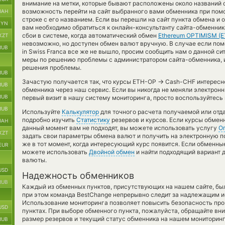
внимание на метки, которые бывают расположены около названий о
возможность перейти на сайт выбранного вами обменника при пом
UAH
строке с его названием. Если вы перешли на сайт пункта обмена и
BYN
вам необходимо обратиться к онлайн-консультанту сайта-обменни
сбои в системе, когда автоматический обмен
Ethereum OPTIMISM (E
KZT
невозможно, но доступен обмен валют вручную. В случае если поме
RUB
in Swiss Franca все же не вышло, просим сообщить нам о данной с
меры по решению проблемы с администратором сайта-обменника, ил
решения проблемы.
RUB
→
Зачастую получается так, что курсы ETH-OP
Cash-CHF интереснее
RUB
обменника через наш сервис. Если вы никогда не меняли электрон
RUB
первый визит в нашу систему мониторинга, просто воспользуйтесь 
RUB
Используйте
Калькулятор
для точного расчета получаемой или от
подробно изучить
Статистику
резервов и курсов. Если курсы обмен
UAH
данный момент вам не подходят, вы можете использовать услугу
О
KZT
задать свои параметры обмена валют и получить на электронную п
же в тот момент, когда интересующий курс появится. Если обменные
EUR
можете использовать
Двойной обмен
и найти подходящий вариант 
валюты.
USD
Надежность обменников
RUB
Каждый из обменных пунктов, присутствующих на нашем сайте, бы
при этом команда BestChange непрерывно следит за надлежащим и
Использование мониторинга позволяет повысить безопасность пр
USD
пунктах. При выборе обменного пункта, пожалуйста, обращайте вн
размер резервов и текущий статус обменника на нашем мониторинг
RUB