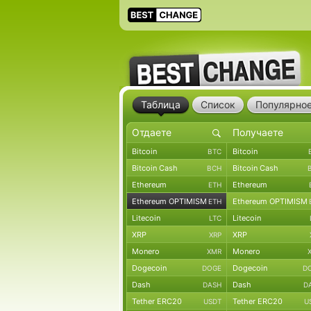
Таблица
Список
Популярно
Bitcoin
Bitcoin
BTC
Bitcoin Cash
Bitcoin Cash
BCH
Ethereum
Ethereum
ETH
Ethereum OPTIMISM
Ethereum OPTIMISM
ETH
Litecoin
Litecoin
LTC
XRP
XRP
XRP
Monero
Monero
XMR
Dogecoin
Dogecoin
DOGE
D
Dash
Dash
DASH
D
Tether ERC20
Tether ERC20
USDT
U