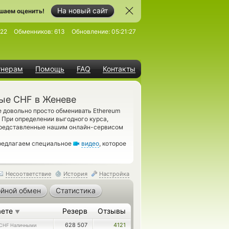
На новый сайт
шаем оценить!
522
Обменников:
613
Обновление:
05:21:27
тнерам
Помощь
FAQ
Контакты
ые CHF в Женеве
 довольно просто обменивать Ethereum
 При определении выгодного курса,
 представленные нашим онлайн-сервисом
предлагаем специальное
видео
, которое
Несоответствие
История
Настройка
йной обмен
Статистика
аете
Резерв
Отзывы
▼
628 507
4121
CHF Наличными