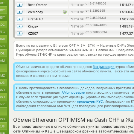
SDT
от 6.61740206
Best-Obmen
1
1 511.17
ETH OP
C
SDT
от 8.2393595
WxMoney
1
1 511.04
ETH OP
SDT
от 7.45336331
First-BTC
1
1 502.6
ETH OP
SDC
от 6.26674396
Kingex
1
1 485.18
ETH OP
ZEC
от 6.76880034
KZ007
1
1 477.37
ETH OP
TRX
Всего по направлению Ethereum OPTIMISM (ETH)
Наличные CHF в Жен
→
BNB
Суммарный резерв обменников:
24 493 374
CHF Наличными.
Средневзв
SOL
Курс обмена
ETH/CHF
на криптовалютных рынках на текущее время со
RAM
Обмены наличных средств обычно проводятся
без фиксации
курса обмен
фиксирования курса смотрите на сайте обменного пункта. Также эта 
MZ
сервисом в электронном письме.
RUB
В целях противодействия легализации доходов, полученных преступны
USD
обменные пункты проводят
AML-проверки
поступающих от клиентов тр
В случае если транзакция будет идентифицирована как высокорискова
USD
обменную операцию для проведения
процедуры KYC
. Информация по K
CNY
соблюдения требований AML/KYC для последующего разблокирования с
Обмен Ethereum OPTIMISM на Cash CHF в Же
USD
Все представленные в списке обменные пункты предоставляют ус
RUB
→
сети Оптимизм
Кэш в швейцарском франке в автоматическом или
EUR