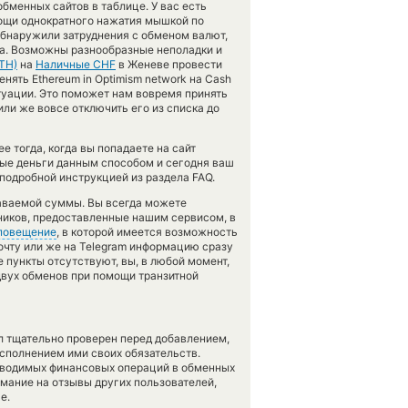
бменных сайтов в таблице. У вас есть
ощи однократного нажатия мышкой по
 обнаружили затруднения с обменом валют,
ка. Возможны разнообразные неполадки и
TH)
на
Наличные CHF
в Женеве провести
нять Ethereum in Optimism network на Cash
итуации. Это поможет нам вовремя принять
и же вовсе отключить его из списка до
 тогда, когда вы попадаете на сайт
ные деньги данным способом и сегодня ваш
подробной инструкцией из раздела FAQ.
даваемой суммы. Вы всегда можете
ников, предоставленные нашим сервисом, в
повещение
, в которой имеется возможность
очту или же на Telegram информацию сразу
 пункты отсутствуют, вы, в любой момент,
двух обменов при помощи транзитной
л тщательно проверен перед добавлением,
сполнением ими своих обязательств.
оводимых финансовых операций в обменных
имание на отзывы других пользователей,
е.